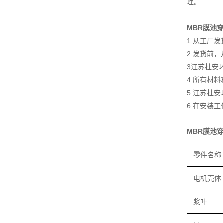
理。
MBR膜池
1.从工厂
2.发货前
3江苏杜安
4.所有材
5.江苏杜
6.在安装
MBR膜池
零件名称
电机壳体
浆叶