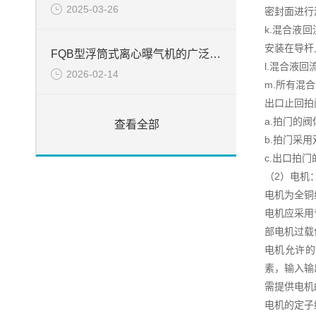
2025-03-26
密封面进行
k.混合液
安装在导杆
FQB型浮筒式离心曝气机的广泛应用
l.混合液
2026-02-14
m.所有混
出口止回拍
a.拍门的
查看全部
b.拍门采
c.出口拍
（2）电机
电机为全铜
电机应采用
部电机过载
电机允许的
素，输入输
需提供电机
电机的定子