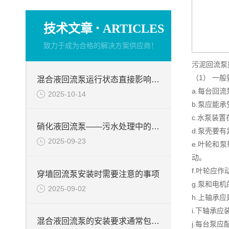
·
技术文章
ARTICLES
致力于成为合格的解决方案供应商！
污泥回流泵
（1） 一般
混合液回流泵运行状态直接影响整个工艺流程的稳定性与效率
a.每台回
2025-10-14
b.泵应能
c.水泵装
硝化液回流泵——污水处理中的关键角色
d.泵壳要
2025-09-23
e.叶轮和
动。
f.叶轮应
穿墙回流泵安装时需要注意的事项
g.泵和电
2025-09-02
h.上轴承
i.下轴承
混合液回流泵的安装要求通常包括以下几个方面
j.每台泵