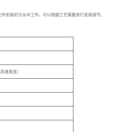
。
在所安装的污水中工作。可以根据工艺需要进行变频调节。
（高速直连）
钨