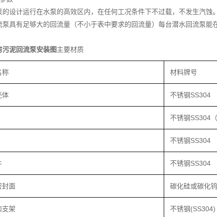
泵的设计运行在水泵的高效区内，在任何工况条件下不过载，不发生汽蚀
流泵具有足够大的回流量（不小于表中要求的回流量）每台潜水回流泵能
房污泥回流泵安装图
主要材质
名称
材料牌号
壳体
不锈钢SS304
不锈钢SS304
不锈钢SS304
件
不锈钢SS304
密封面
碳化硅或碳化
和支架
不锈钢(SS304)