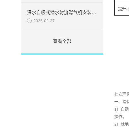
提升
深水自吸式潜水射流曝气机安装简介
2025-02-27
查看全部
杜安环
一、设备
1）自
操作。
2）就