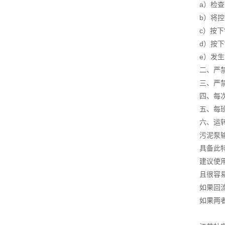
a）检
b）将控
c）按下
d）按下
e）发
二、严
三、严
四、每
五、每
六、运
污泥泵
具备此
建议使
且很容
如果回
如果两