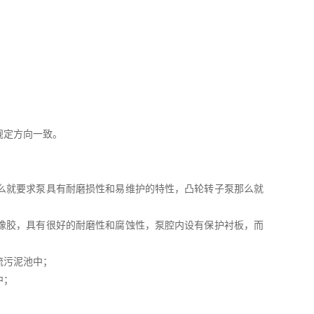
规定方向一致。
么就要求泵具有耐磨损性和易维护的特性，凸轮转子泵那么就
橡胶，具有很好的耐磨性和腐蚀性，泵腔内设有保护衬板，而
流污泥池中；
中；