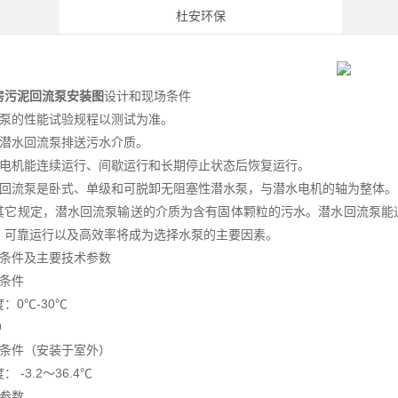
杜安环保
房污泥回流泵安装图
设计和现场条件
流泵的性能试验规程以测试为准。
台潜水回流泵排送污水介质。
水电机能连续运行、间歇运行和长期停止状态后恢复运行。
水回流泵是卧式、单级和可脱卸无阻塞性潜水泵，与潜水电机的轴为整体。
其它规定，潜水回流泵输送的介质为含有固体颗粒的污水。潜水回流泵能
，可靠运行以及高效率将成为选择水泵的主要因素。
场条件及主要技术参数
质条件
：0℃-30℃
9
境条件（安装于室外）
 -3.2～36.4℃
备参数