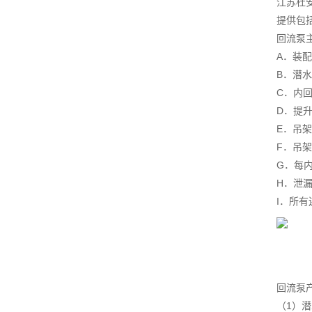
江苏杜
提供包
回流泵
A．装
B．潜
C．内
D．提
E．吊
F．吊
G．每
H．泄
I．所
回流泵
（1）