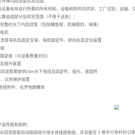
安环保内回流泵供货范围：
括设备有效运行所需的所有材料、设备和附件的供货、工厂试验、运输、
主要组成部分及供货范围（不限于这些）：
配完整的水下内回流泵（包括螺旋桨、机械密封、轴等）
水电机
回流泵导轨及固定支架、电缆固定件、转向及其定位装置
升链
架固定座（与设备数量对应）
架及提升装置
内回流泵需提供10m水下电缆及固定件、接头、紧固件
漏、过热保护装置
有连接附件、化学地脚螺栓
产品性能和结构：
潜水回流泵能自动稳固地与排水连接座联接，并且能在 2 根平行导杆的引