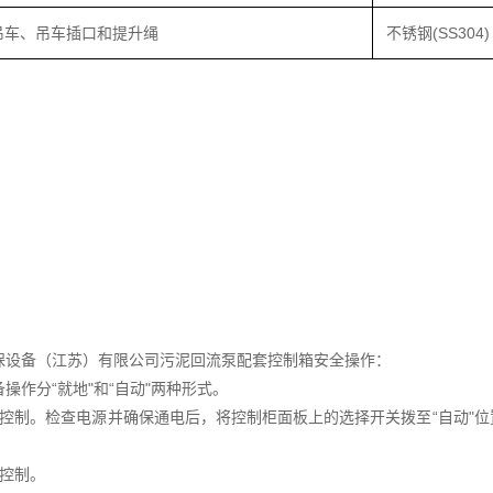
吊车、吊车插口和提升绳
不锈钢(SS304)
保设备（江苏）有限公司污泥回流泵配套控制箱安全操作：
操作分“就地"和“自动"两种形式。
动控制。检查电源并确保通电后，将控制柜面板上的选择开关拨至“自动"
地控制。