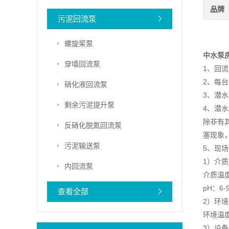
品牌
污泥回流泵
螺旋桨泵
中水泵
穿墙回流泵
1、回
2、每
硝化液回流泵
3、潜
剩余污泥提升泵
4、潜
除非有
反硝化脱氮回流泵
塞现象
污泥输送泵
5、现
1）介
内回流泵
介质温度
pH：6-
查看全部
2）环
环境温度：
3）设