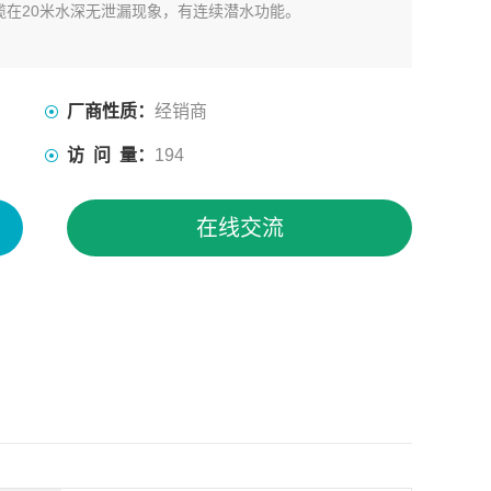
在20米水深无泄漏现象，有连续潜水功能。
厂商性质：
经销商
访 问 量：
194
在线交流