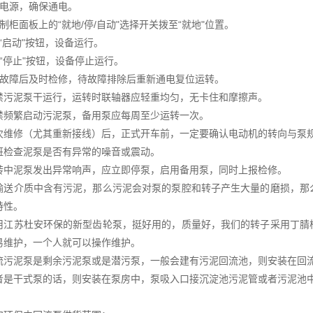
查电源，确保通电。
制柜面板上的“就地/停/自动"选择开关拨至“就地"位置。
“启动"按钮，设备运行。
“停止"按钮，设备停止运行。
生故障后及时检修，待故障排除后重新通电复位运转。
禁污泥泵干运行，运转时联轴器应轻重均匀，无卡住和摩擦声。
禁频繁启动污泥泵，备用泵应每周至少运转一次。
次维修（尤其重新接线）后，正式开车前，一定要确认电动机的转向与泵
班检查泥泵是否有异常的噪音或震动。
转中泥泵发出异常响声，应立即停泵，启用备用泵，同时上报检修。
输送介质中含有污泥，那么污泥会对泵的泵腔和转子产生大量的磨损，那
特性。
用江苏杜安环保的新型齿轮泵，挺好用的，质量好，我们的转子采用丁腈
易维护，一个人就可以操作维护。
流污泥泵是剩余污泥泵或是潜污泵，一般会建有污泥回流池，则安装在回
者是干式泵的话，则安装在泵房中，泵吸入口接沉淀池污泥管或者污泥池