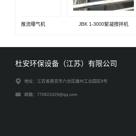
QJ-4推流曝气机
JBK 1-3000絮凝搅拌机
杜安环保设备（江苏）有限公司
地址：江苏省南京市六合区雄州工业园区8号
邮箱：770822429@qq.com