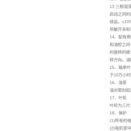
13 三相
启动之间的
续运，±1
热敏开关和
14、配有
和油腔之间
的旋转的碳
转方向。油
15、轴承
于10万小
16、油室
油对密封起
17、叶轮
叶轮为三片
18、保护
(1)所有
(2)电机