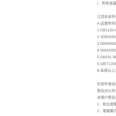
I．所有连
江苏杜安环
A.这里所
1.GB122
2.VDE05
3.DIN4
4.DIN4
5.GB19
6.GB/T1
B.采用以
杜安环保设
售后对公司
对用户而言
1．树立顾
2．根据客