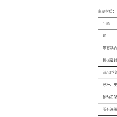
主要材质：
叶轮
轴
带有耦
机械密
链
/
钢丝
导杆、
移动吊
所有连