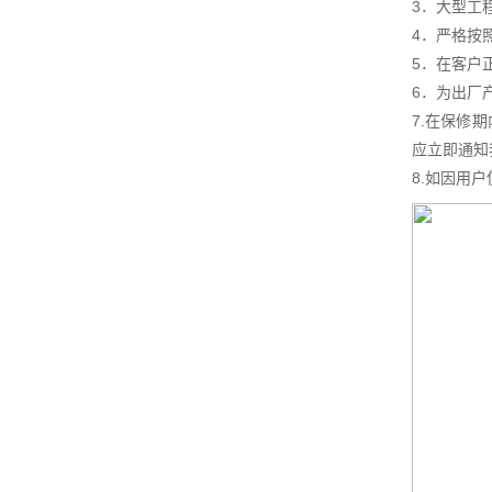
3．大型工
4．严格按
5．在客户
6．为出厂
7.在保修
应立即通知
8.如因用