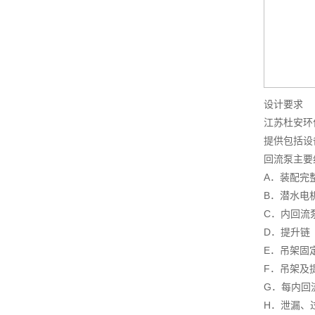
设计要求
江苏杜安环
提供包括设
回流泵主要
A．装配完
B．潜水电
C．内回流
D．提升链
E．吊架固
F．吊架及
G．每内回
H．泄漏、