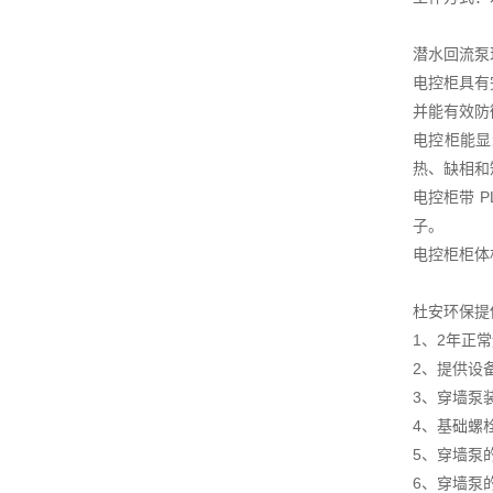
潜水回流泵
电控柜具有
并能有效防
电控柜能显
热、缺相和
电控柜带 
子。
电控柜柜体
杜安环保提
1、2年正
2、提供设
3、穿墙泵
4、基础螺
5、穿墙泵
6、穿墙泵