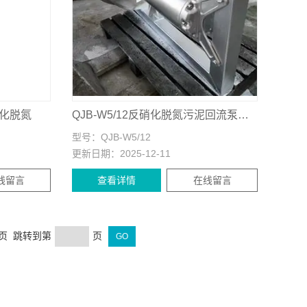
硝化脱氮
QJB-W5/12反硝化脱氮污泥回流泵选型计算
型号：
QJB-W5/12
更新日期：
2025-12-11
线留言
查看详情
在线留言
末页 跳转到第
页