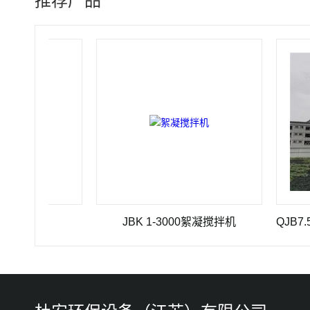
推荐产品
气机
JBK 1-3000絮凝搅拌机