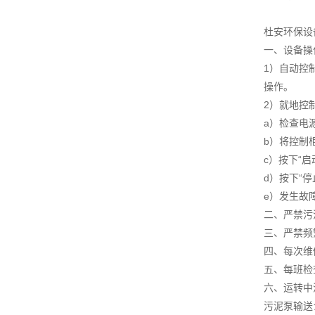
杜安环保设
一、设备操
1）自动控
操作。
2）就地控
a）检查电
b）将控制柜
c）按下“
d）按下“
e）发生故
二、严禁污
三、严禁频
四、每次维
五、每班检
六、运转中
污泥泵输送