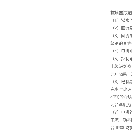
抗堵塞污泥
（1）潜水
（2）回流
（3）回流泵
级别的其他
（4）电机
（5）控制
电缆进线密
元）隔离，
（6）电机
充率至少达
40℃的介
闭合温度为
（7）电机
电流、功率
合 IP6