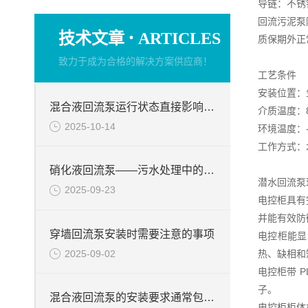
导链：不锈
回流污泥泵
·
技术文章
ARTICLES
质保期外正
致力于成为合格的解决方案供应商！
工艺条件
安装位置：
混合液回流泵运行状态直接影响整个工艺流程的稳定性与效率
介质温度：8
2025-10-14
环境温度：-
工作方式：水
硝化液回流泵——污水处理中的关键角色
潜水回流泵
2025-09-23
电控柜具有
并能有效防
穿墙回流泵安装时需要注意的事项
电控柜能显
2025-09-02
热、缺相和
电控柜带 
子。
混合液回流泵的安装要求通常包括以下几个方面
电控柜柜体