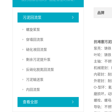
品牌
污泥回流泵
螺旋桨泵
穿墙回流泵
抗堵塞污泥
泵壳：铸铁 G
硝化液回流泵
叶轮：铸铁 G
剩余污泥提升泵
主轴：不锈钢
机械密封：
反硝化脱氮回流泵
内密封：耐
污泥输送泵
外密封：耐
O-型环：氰橡
内回流泵
磨损环，动环
螺栓、螺母、
查看全部
导轨：不锈钢 