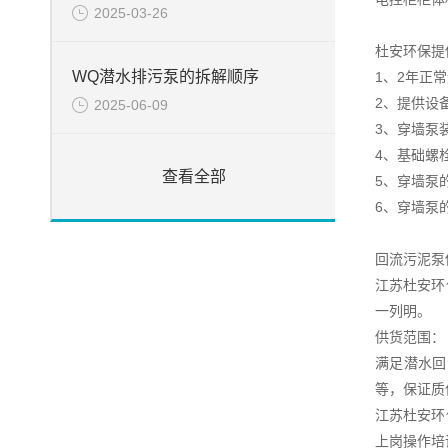
2025-03-26
杜安环保提
WQ潜水排污泵的拆解顺序
1、2年正
2、提供设
2025-06-09
3、穿墙泵
4、基础螺
查看全部
5、穿墙泵
6、穿墙泵
回流污泥泵
江苏杜安环
一列明。
供货范围：
满足潜水回
等，保证质
江苏杜安环
上岗操作培