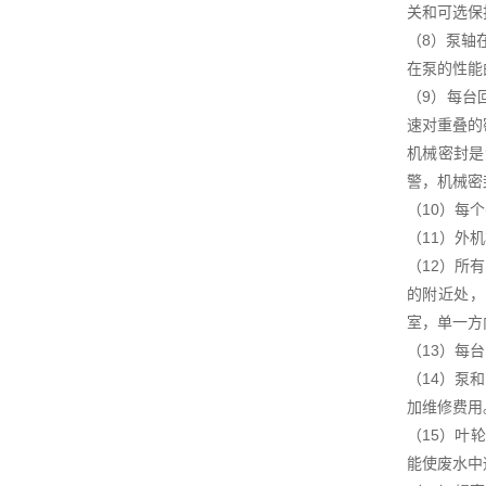
关和可选保
（8）泵轴
在泵的性能
（9）每台
速对重叠的
机械密封是
警，机械密封
（10）每
（11）外
（12）所
的附近处，出
室，单一方
（13）每
（14）泵
加维修费用
（15）叶
能使废水中