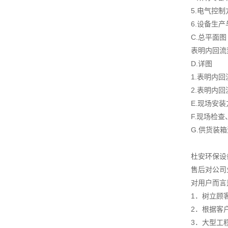
5.电气控
6.设备生
C.总平面图
表明内回流
D.详图
1.表明内
2.表明内
E.现场安
F.现场检
G.供货装
杜安环保设
售后对公司
对用户而言
1．树立顾
2．根据客
3．大型工