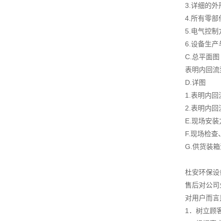
3.详细的
4.所有零
5.电气控
6.设备生
C.总平面图
表明内回流
D.详图
1.表明内
2.表明内
E.现场安
F.现场检
G.供货装
杜安环保设
售后对公司
对用户而言
1．树立顾