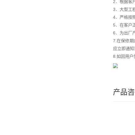
2．根据客
3．大型工
4．严格按
5．在客户
6．为出厂
7.在保修
应立即通知
8.如因用
产品咨