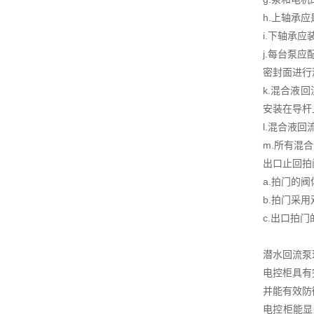
h.上轴承
i.下轴承
j.每台泵
密封面进行
k.混合液
安装在导杆
l.混合液
m.所有混
出口止回拍
a.拍门的
b.拍门采
c.出口拍
潜水回流泵
电控柜具有
并能有效防
电控柜能显