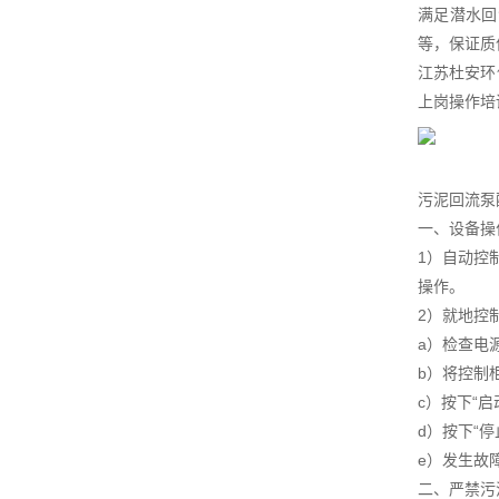
满足潜水回
等，保证质
江苏杜安环
上岗操作培
污泥回流泵
一、设备操
1）自动控
操作。
2）就地控
a）检查电
b）将控制柜
c）按下“
d）按下“
e）发生故
二、严禁污