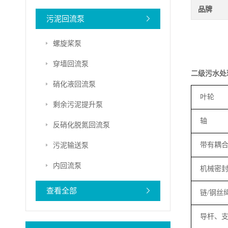
品牌
污泥回流泵
螺旋桨泵
穿墙回流泵
二级污水处
硝化液回流泵
叶轮
剩余污泥提升泵
轴
反硝化脱氮回流泵
污泥输送泵
带有耦
内回流泵
机械密
查看全部
链
/
钢丝
导杆、