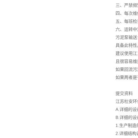
三、严禁频
四、每次维
五、每班检
六、运转中
污泥泵输送
具备此特性
建议使用江
且很容易维
如果回流污
如果两者是
提交资料
江苏杜安环
A.详细的
B.详细的
1.生产制
2.详细结