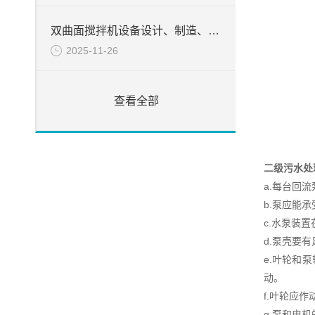
双曲面搅拌机设备设计、制造、检验所遵循的目录
2025-11-26
查看全部
二级污水处
a.每台回
b.泵应能
c.水泵装
d.泵壳要
e.叶轮和
动。
f.叶轮应
g.泵和电