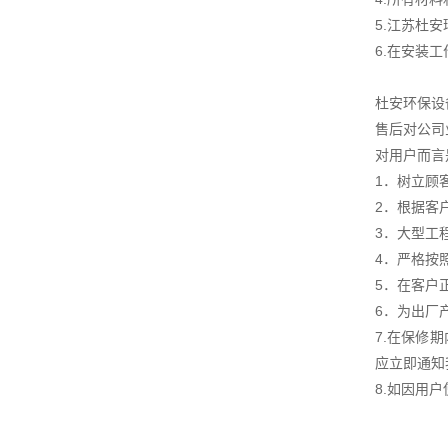
5.江苏杜
6.在安装
杜安环保设
售后对公司
对用户而言
1．树立顾
2．根据客
3．大型工
4．严格按
5．在客户
6．为出厂
7.在保修
应立即通知
8.如因用