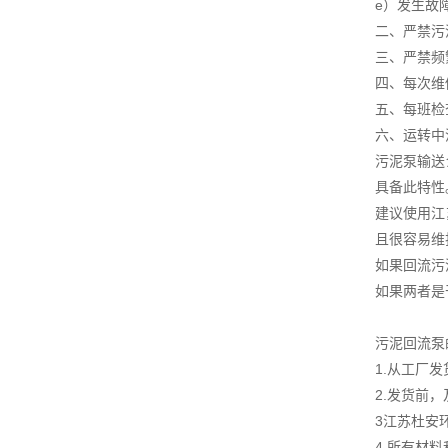
e）发生故
二、严禁污
三、严禁频
四、每次维
五、每班检
六、运转中
污泥泵输送
具备此特性
建议使用江
且很容易维
如果回流污
如果两者是
污泥回流泵
1.从工厂
2.发货前
3江苏杜安
4.所有材