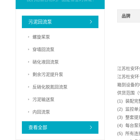
品牌
污泥回流泵
螺旋桨泵
穿墙回流泵
硝化液回流泵
江苏杜安环
剩余污泥提升泵
江苏杜安环
箱到设备的
反硝化脱氮回流泵
供货范围（
污泥输送泵
(1) 装配
(2) 监控单
内回流泵
(3) 整套
(4) 每台
查看全部
(5) 所