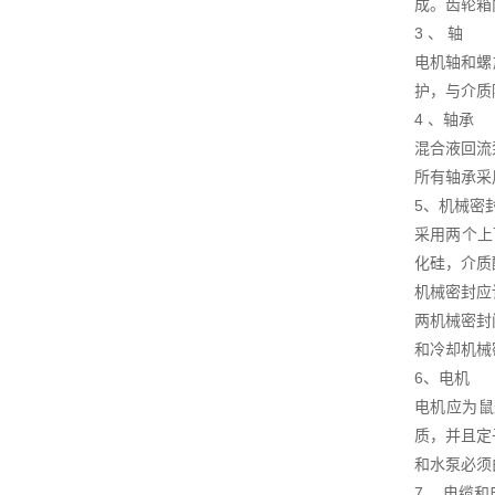
成。齿轮箱
3 、 轴
电机轴和螺
护，与介质
4 、轴承
混合液回流
所有轴承采
5、机械密
采用两个上
化硅，介质
机械密封应
两机械密封
和冷却机械
6、电机
电机应为鼠笼
质，并且定
和水泵必须
7 、电缆