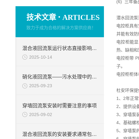
(6) 三年
·
技术文章
ARTICLES
潜水回流泵
电控柜具有
致力于成为合格的解决方案供应商！
并能有效防
电控柜能显
混合液回流泵运行状态直接影响整个工艺流程的稳定性与效率
热、缺相和
2025-10-14
电控柜带 
子。
电控柜柜体
硝化液回流泵——污水处理中的关键角色
2025-09-23
杜安环保提
1、2年正
穿墙回流泵安装时需要注意的事项
2、提供设
2025-09-02
3、穿墙泵
4、基础螺
5、穿墙泵
混合液回流泵的安装要求通常包括以下几个方面
6、穿墙泵