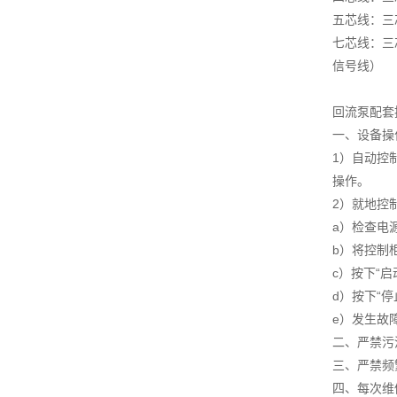
五芯线：三
七芯线：三
信号线）
回流泵配套
一、设备操
1）自动控
操作。
2）就地控
a）检查电
b）将控制柜
c）按下“
d）按下“
e）发生故
二、严禁污
三、严禁频
四、每次维