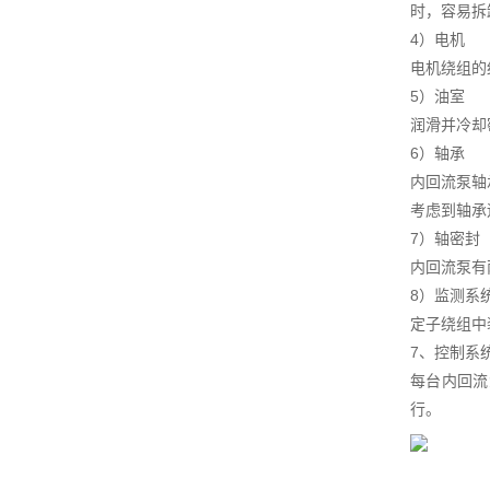
时，容易拆
4）电机
电机绕组的
5）油室
润滑并冷却
6）轴承
内回流泵轴
考虑到轴承
7）轴密封
内回流泵有
8）监测系
定子绕组中
7、控制系
每台内回流
行。