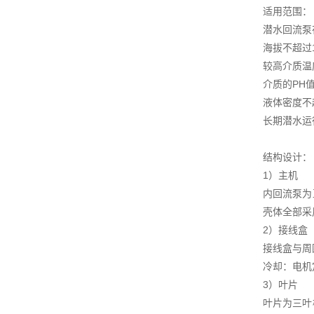
适用范围：
潜水回流泵
海拔不超过1
较高介质温
介质的PH值
液体密度不超
长期潜水运
结构设计：
1）主机
内回流泵为
壳体全部采
2）接线盒
接线盒与周
冷却：电机
3）叶片
叶片为三叶