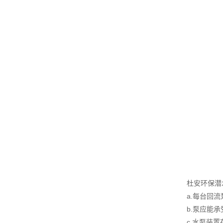
杜安环保潜
a.每台回
b.泵应能
c.水泵装