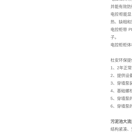
并能有效防
电控柜能显
热、缺相和
电控柜带 
子。
电控柜柜体
杜安环保提
1、2年正
2、提供设
3、穿墙泵
4、基础螺
5、穿墙泵
6、穿墙泵
污泥池大流
结构紧凑、