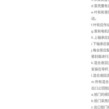
d.泵壳要
e.叶轮和
动。
f.叶轮应
g.泵和电
h.上轴承
i.下轴承
j.每台泵
密封面进行
k.混合液
安装在导杆
l.混合液
m.所有混
出口止回拍
a.拍门的
b.拍门采
c.出口拍