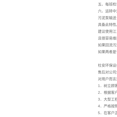
五、每班检
六、运转中
污泥泵输送
具备此特性
建议使用江
且很容易维
如果回流污
如果两者是
杜安环保设
售后对公司
对用户而言
1．树立顾
2．根据客
3．大型工
4．严格按
5．在客户