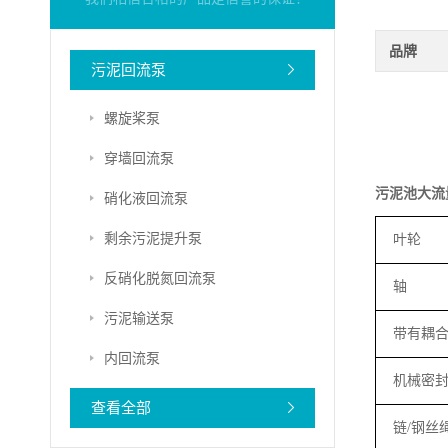
品牌
污泥回流泵
螺旋桨泵
穿墙回流泵
污泥池大流
硝化液回流泵
剩余污泥提升泵
叶轮
反硝化脱氮回流泵
轴
污泥输送泵
带有耦
内回流泵
机械密
查看全部
链
/
钢丝