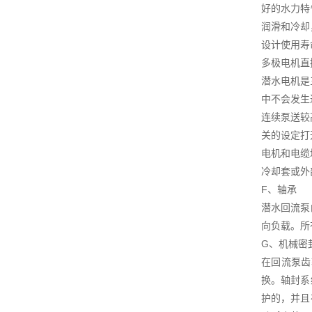
好的水力特
润滑和冷却
设计使用寿命
多极电机直
潜水电机是
中不会发生
连续泵送较
关的设定打
电机和电缆
冷却套或外
F、轴承
潜水回流泵
向负载。所有
G、机械密
在回流泵齿
换。轴封系
护的，并且