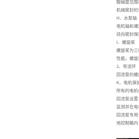
酸碱度范围在
机械密封的
H、水泵轴
电机轴和螺
径向密封保
I、螺旋桨
螺旋桨为三
性能。螺旋
J、导流环
回流泵的螺
K、电机保
所有的电机
回流泵设置
监测并在电
回流泵专用
地控制箱内