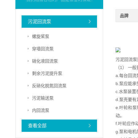
品牌
污泥回流泵
螺旋桨泵
穿墙回流泵
污泥回流泵
硝化液回流泵
（1） 一般
剩余污泥提升泵
a.每台回
b.泵应能
反硝化脱氮回流泵
c.水泵装
污泥输送泵
d.泵壳要
e.叶轮和
内回流泵
动。
f.叶轮应
查看全部
g.泵和电