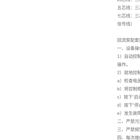
五芯线：三
七芯线：三
信号线）
回流泵配套
一、设备操
1）自动控
操作。
2）就地控
a）检查电
b）将控制柜
c）按下“
d）按下“
e）发生故
二、严禁污
三、严禁频
四、每次维