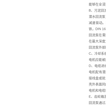
能够在全浸
B、污泥回
潜水回流泵
减速驱动。
铁，DIN 
回流泵在需
在最大深度
回流泵外部
C、冷却系
电机应能被
D、电缆进
电机配有潜
接线盒或就
壳外表面同
电机和电缆
E、齿轮箱
回流泵通过