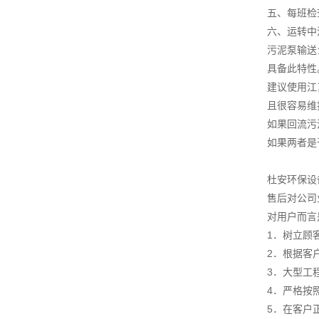
五、每班检
六、运转中
污泥泵输送
具备此特性
建议使用江
且很容易维
如果回流污
如果两者是
杜安环保设
售后对公司
对用户而言
1．树立顾
2．根据客
3．大型工
4．严格按
5．在客户