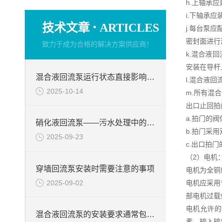
h.上轴承
i.下轴承
·
技术文章
ARTICLES
j.每台泵
密封面进行
致力于成为合格的解决方案供应商！
k.混合液
安装在导杆
混合液回流泵运行状态直接影响整个工艺流程的稳定性与效率
l.混合液
2025-10-14
m.所有混
出口止回拍
a.拍门的
硝化液回流泵——污水处理中的关键角色
b.拍门采
2025-09-23
c.出口拍
（2）电机
穿墙回流泵安装时需要注意的事项
电机为全铜
2025-09-02
电机应采用
部电机过载
电机允许的
混合液回流泵的安装要求通常包括以下几个方面
素，输入输