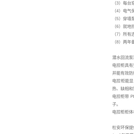
（3）每台
（4）电气
（5）穿墙
（6）就地
（7）所有
（8）两年
潜水回流泵
电控柜具有
并能有效防
电控柜能显
热、缺相和
电控柜带 
子。
电控柜柜体
杜安环保提