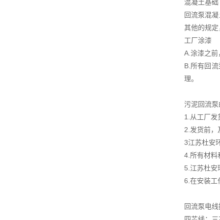
混凝土基础
回流泵混凝
其他的规定
工厂涂漆
A.涂漆之
B.所有回
理。
污泥回流泵
1.从工厂
2.发货前
3江苏杜安
4.所有材
5.江苏杜
6.在安装
回流泵电线
四芯线：三