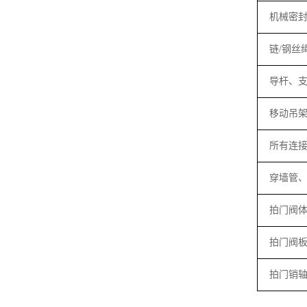
机械密
链
/
钢丝
导杆、
移动吊
所有连
穿墙管
拍门阀
拍门阀
拍门销