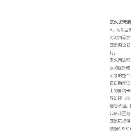
沉水式污泥
A、污泥回
污泥回流泵
回流泵全部
行。
潜水回流泵
泵的提升和
流泵的整个
泵自动就位
上的自耦卡
导流环与连
墙管承担。
起吊装置为
回流泵提供
锈钢AIS