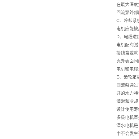
在最大深度
回流泵外部
C、冷却系
电机应能被
D、电缆进
电机配有潜
接线盒或就
壳外表面同
电机和电缆
E、齿轮箱
回流泵通过
好的水力特
润滑和冷却
设计使用寿命
多极电机直
潜水电机是
中不会发生