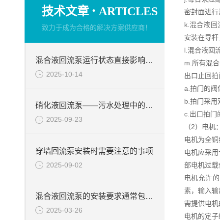
·
技术文章
ARTICLES
密封面进行
k.混合液
致力于成为合格的解决方案供应商！
安装在导杆
l.混合液
混合液回流泵运行状态直接影响整个工艺流程的稳定性与效率
m.所有混
2025-10-14
出口止回拍
a.拍门的
b.拍门采
硝化液回流泵——污水处理中的关键角色
c.出口拍
2025-09-23
（2）电机
电机为全铜
穿墙回流泵安装时需要注意的事项
电机应采用
2025-09-02
部电机过载
电机允许的
素，输入输
混合液回流泵的安装要求通常包括以下几个方面
需提供电机
2025-03-26
电机的定子