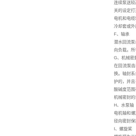
连续泵送较
关的设定打
电机和电缆
冷却套或外
F、轴承
潜水回流泵
向负载。所有
G、机械密
在回流泵齿
换。轴封系
护的，并且
酸碱度范围在
机械密封的
H、水泵轴
电机轴和螺
径向密封保
I、螺旋桨