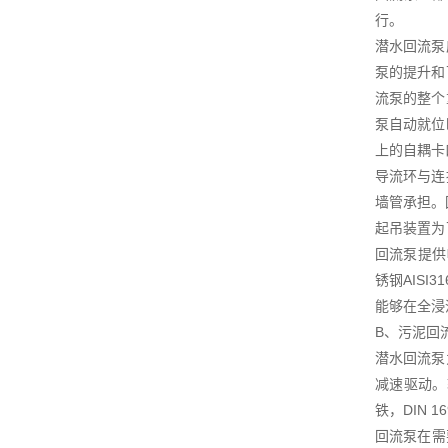
行。
潜水回流泵
泵的提升和
流泵的整个
泵自动就位
上的自耦卡
导流环与连
墙管承担。
起吊装置为
回流泵提供
锈钢AIS
能够在全浸
B、污泥回
潜水回流泵
减速驱动。
铁，DIN 
回流泵在需