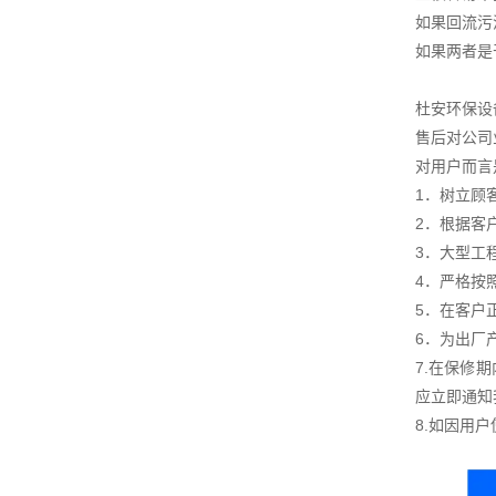
如果回流污
如果两者是
杜安环保设
售后对公司
对用户而言
1．树立顾
2．根据客
3．大型工
4．严格按
5．在客户
6．为出厂
7.在保修
应立即通知
8.如因用