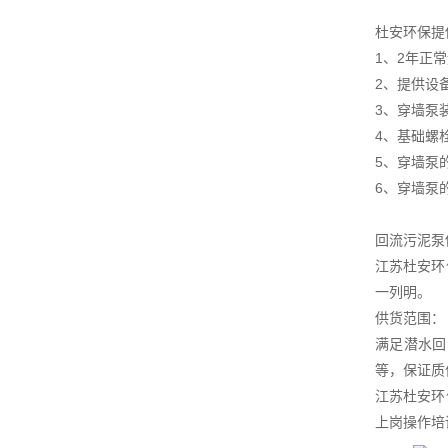
杜安环保提
1、2年正
2、提供设
3、穿墙泵
4、基础螺
5、穿墙泵
6、穿墙泵
回流污泥泵
江苏杜安环
一列明。
供货范围：
满足潜水回
等，保证质
江苏杜安环
上岗操作培