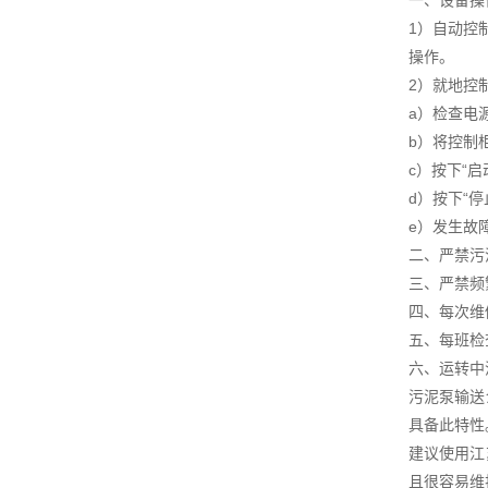
一、设备操
1）自动控
操作。
2）就地控
a）检查电
b）将控制柜
c）按下“
d）按下“
e）发生故
二、严禁污
三、严禁频
四、每次维
五、每班检
六、运转中
污泥泵输送
具备此特性
建议使用江
且很容易维