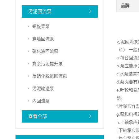
品牌
污泥回流泵
螺旋桨泵
穿墙回流泵
污泥回流泵
（1） 一般
硝化液回流泵
a.每台回
剩余污泥提升泵
b.泵应能
c.水泵装
反硝化脱氮回流泵
d.泵壳要
污泥输送泵
e.叶轮和
动。
内回流泵
f.叶轮应
g.泵和电
查看全部
h.上轴承
i.下轴承
j.每台泵