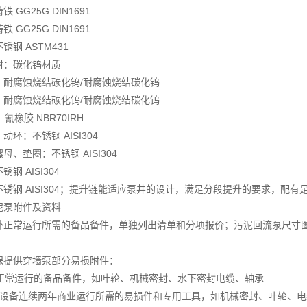
 GG25G DIN1691
 GG25G DIN1691
锈钢 ASTM431
封：碳化钨材质
：耐腐蚀烧结碳化钨/耐腐蚀烧结碳化钨
：耐腐蚀烧结碳化钨/耐腐蚀烧结碳化钨
氰橡胶 NBR70IRH
动环：不锈钢 AISI304
母、垫圈：不锈钢 AISI304
钢 AISI304
锈钢 AISI304；提升链能适应泵井的设计，满足分段提升的要求，配有
泥泵附件及资料
外正常运行所需的备品备件，单独列出清单和分项报价；污泥回流泵尺寸
保提供穿墙泵部分易损附件：
年正常运行的备品备件，如叶轮、机械密封、水下密封电缆、轴承
供设备连续两年商业运行所需的易损件和专用工具，如机械密封、叶轮、电