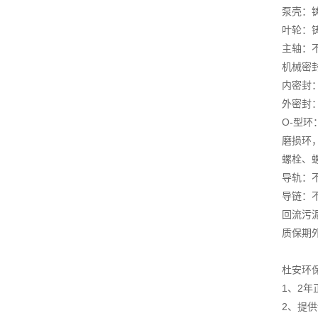
泵壳：铸铁
叶轮：铸铁
主轴：不
机械密
内密封
外密封
O-型环：
磨损环，
螺栓、螺
导轨：不锈
导链：不
回流污
质保期
杜安环
1、2
2、提