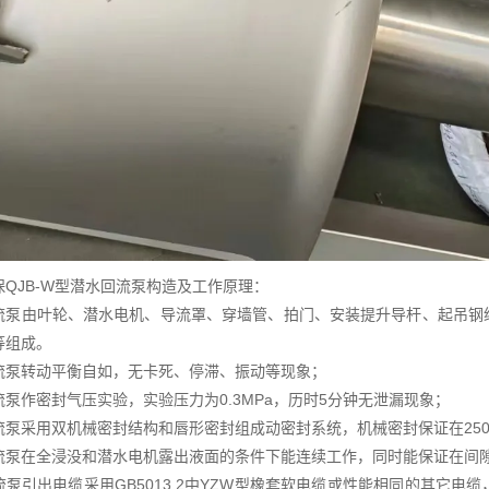
保QJB-W型潜水回流泵构造及工作原理：
流泵由叶轮、潜水电机、导流罩、穿墙管、拍门、安装提升导杆、起吊钢
等组成。
流泵转动平衡自如，无卡死、停滞、振动等现象；
流泵作密封气压实验，实验压力为0.3MPa，历时5分钟无泄漏现象；
流泵采用双机械密封结构和唇形密封组成动密封系统，机械密封保证在250
流泵在全浸没和潜水电机露出液面的条件下能连续工作，同时能保证在间
流泵引出电缆采用GB5013.2中YZW型橡套软电缆或性能相同的其它电