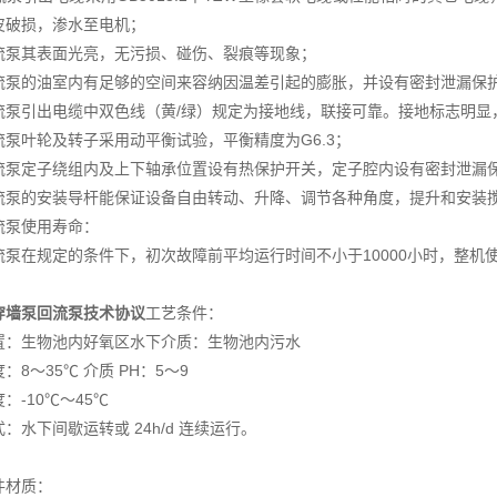
皮破损，渗水至电机；
流泵其表面光亮，无污损、碰伤、裂痕等现象；
流泵的油室内有足够的空间来容纳因温差引起的膨胀，并设有密封泄漏保
流泵引出电缆中双色线（黄/绿）规定为接地线，联接可靠。接地标志明显
流泵叶轮及转子采用动平衡试验，平衡精度为G6.3；
流泵定子绕组内及上下轴承位置设有热保护开关，定子腔内设有密封泄漏
流泵的安装导杆能保证设备自由转动、升降、调节各种角度，提升和安装
流泵使用寿命：
流泵在规定的条件下，初次故障前平均运行时间不小于10000小时，整机使
穿墙泵回流泵技术协议
工艺条件：
置：生物池内好氧区水下介质：生物池内污水
：8～35℃ 介质 PH：5～9
：-10℃～45℃
：水下间歇运转或 24h/d 连续运行。
件材质：