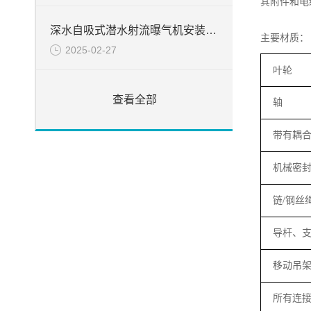
其附件和电
深水自吸式潜水射流曝气机安装简介
主要材质：
2025-02-27
叶轮
查看全部
轴
带有耦
机械密
链
/
钢丝
导杆、
移动吊
所有连