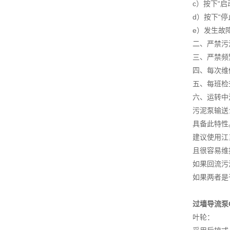
c）按下“
d）按下“
e）发生故
二、严禁污
三、严禁频
四、每次维
五、每班检
六、运转中
污泥泵输送
具备此特性
建议使用江
且很容易维
如果回流污
如果两者是
过墙导流泵
叶轮：