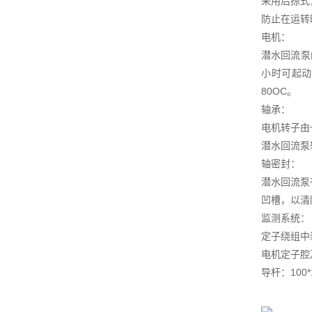
采用后掠式
防止在运转
电机：
潜水回流泵
小时可起动
80OC。
轴承：
电机转子由
潜水回流泵
轴密封：
潜水回流泵
凹槽，以清
监测系统：
定子绕组中
电机定子腔
导杆：100*