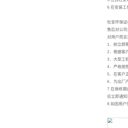
6.在安装
杜安环保设
售后对公司
对用户而言
1．树立顾
2．根据客
3．大型工
4．严格按
5．在客户
6．为出厂
7.在保修
应立即通知
8.如因用