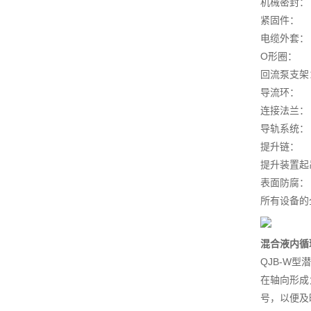
机械密封
紧固件： 
电缆外
O形圈
回流泵支架
导流环： 
连接法兰：
导轨系统：
提升链： 
提升装置起
表面防腐
所有设备的
混合液内循
QJB-W
在轴向形成
号，以便及