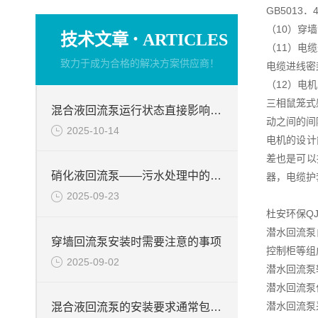
GB5013
（10）穿
·
技术文章
ARTICLES
（11）电
致力于成为合格的解决方案供应商！
电缆进线密
（12）电机
三相鼠笼式
混合液回流泵运行状态直接影响整个工艺流程的稳定性与效率
动之间的间
2025-10-14
电机的设计
差也是可以
硝化液回流泵——污水处理中的关键角色
器，电缆护
2025-09-23
杜安环保Q
潜水回流泵
穿墙回流泵安装时需要注意的事项
控制柜等组
2025-09-02
潜水回流泵
潜水回流泵
潜水回流泵
混合液回流泵的安装要求通常包括以下几个方面