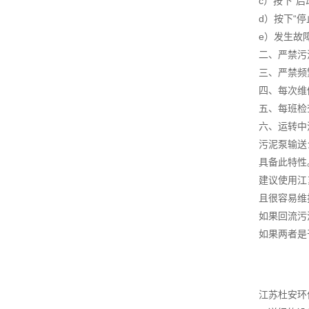
c）按下“
d）按下“
e）发生故
二、严禁污
三、严禁频
四、每次维
五、每班检
六、运转中
污泥泵输送
具备此特性
建议使用江
且很容易维
如果回流污
如果两者是
江苏杜安环