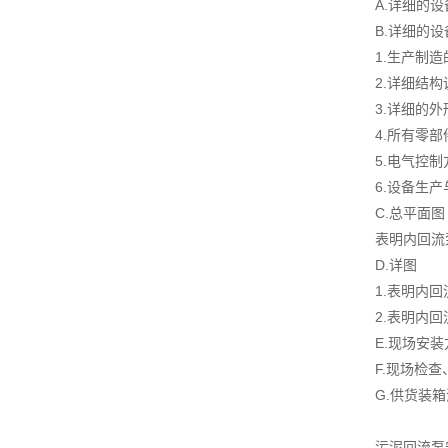
A.详细的
B.详细的
1.生产制
2.详细结
3.详细的
4.所有零
5.电气控
6.设备生
C.总平面图
表明内回流
D.详图
1.表明内
2.表明内
E.现场安
F.现场检
G.供货装
污泥回流泵