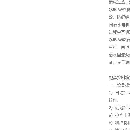
造成过热，
QJB-W
效、防缠绕
国潜水电机
过程中再循
QJB-W
材料，两道
潜水回流泵
音，设置漏
配套控制箱
一、设备操
1）自动控
操作。
2）就地控
a）检查电
b）将控制柜