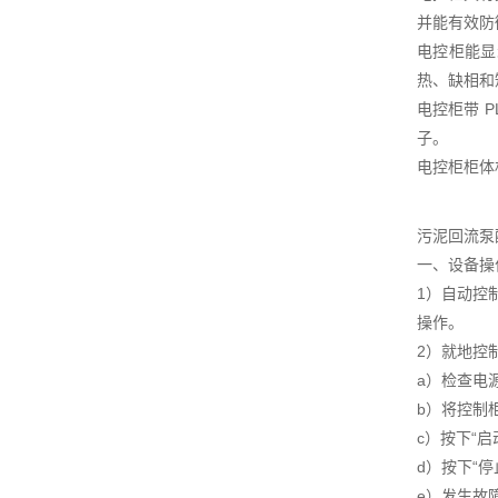
并能有效防
电控柜能显
热、缺相和
电控柜带 
子。
电控柜柜体
污泥回流泵
一、设备操
1）自动控
操作。
2）就地控
a）检查电
b）将控制柜
c）按下“
d）按下“
e）发生故