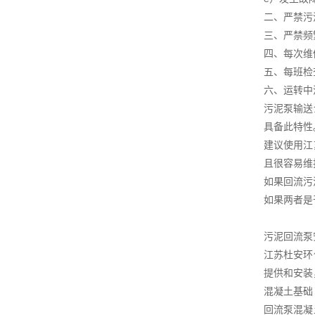
二、严禁污
三、严禁频
四、每次维
五、每班检
六、运转中
污泥泵输送
具备此特性
建议使用江
且很容易维
如果回流污
如果两者是
污泥回流泵
江苏杜安环
提供和安装
混凝土基础
回流泵混凝