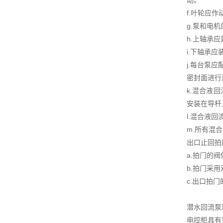
动。
f.叶轮应
g.泵和电
h.上轴承
i.下轴承
j.每台泵
密封面进行
k.混合液
安装在导杆
l.混合液
m.所有混
出口止回拍
a.拍门的
b.拍门采
c.出口拍
潜水回流泵
电控柜具有