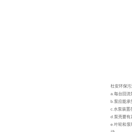
杜安环保污
a.每台回
b.泵应能
c.水泵装
d.泵壳要
e.叶轮和