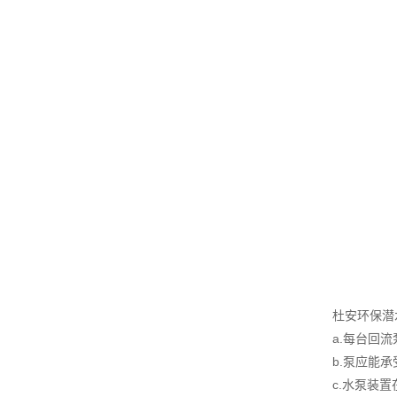
杜安环保潜
a.每台回
b.泵应能
c.水泵装