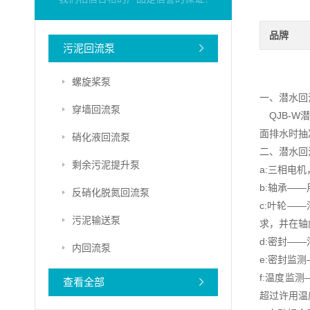
品牌
污泥回流泵
螺旋桨泵
一、潜水回
穿墙回流泵
QJB-W
面排水时抽
硝化液回流泵
二、潜水回
剩余污泥提升泵
a:三相电机
b:轴承——
反硝化脱氮回流泵
c:叶轮—
污泥输送泵
求，并在轴
d:密封—
内回流泵
e:密封监
f:温度监
查看全部
超过许用温