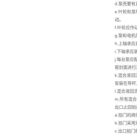
d.泵壳要
e.叶轮和
动。
f.叶轮应
g.泵和电
h.上轴承
i.下轴承
j.每台泵
密封面进行
k.混合液
安装在导杆
l.混合液
m.所有混
出口止回拍
a.拍门的
b.拍门采
c.出口拍