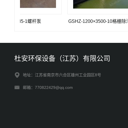
G 35-1螺杆泵
GSHZ-1200×3500-10格栅除污机
杜安环保设备（江苏）有限公司
地址：江苏省南京市六合区雄州工业园区8号
邮箱：770822429@qq.com