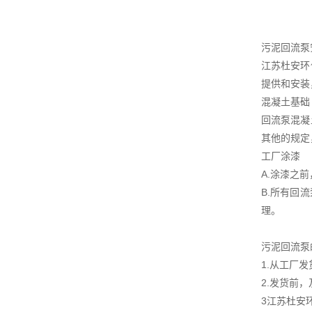
污泥回流泵
江苏杜安环
提供和安装
混凝土基础
回流泵混凝
其他的规定
工厂涂漆
A.涂漆之
B.所有回
理。
污泥回流泵
1.从工厂
2.发货前
3江苏杜安