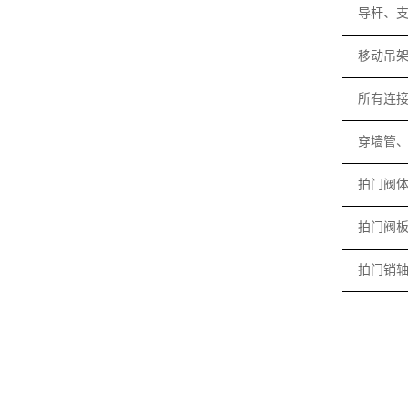
导杆、
移动吊
所有连
穿墙管
拍门阀
拍门阀
拍门销