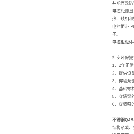
并能有效防
电控柜能显
热、缺相和
电控柜带 
子。
电控柜柜体
杜安环保提
1、2年正
2、提供设
3、穿墙泵
4、基础螺
5、穿墙泵
6、穿墙泵
不锈钢QJ
结构紧凑、