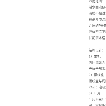
适用范围：
潜水回流泵
海拔不超过1
较高介质温
介质的PH值
液体密度不超
长期潜水运
结构设计：
1）主机
内回流泵为
壳体全部采
2）接线盒
接线盒与周
冷却：电机
3）叶片
叶片为三叶
时，容易拆