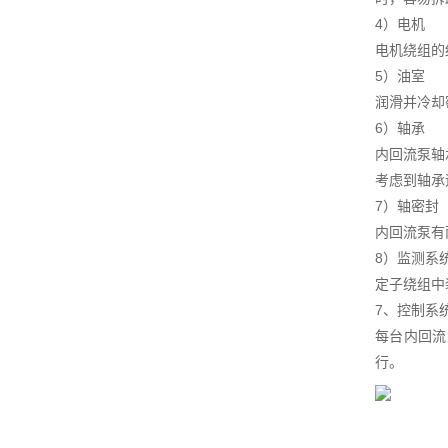
4）电机
电机绕组的
5）油室
润滑并冷却
6）轴承
内回流泵轴
考虑到轴承
7）轴密封
内回流泵有
8）监测系
定子绕组中
7、控制系
每台内回流
行。