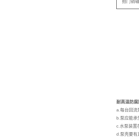
拍门销
耐高温防腐
a.每台回
b.泵应能
c.水泵装
d.泵壳要