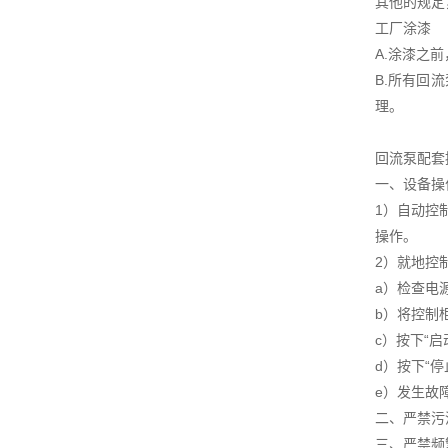
其他的规定
工厂涂漆
A.涂漆之
B.所有回
理。
回流泵配套
一、设备操
1）自动控
操作。
2）就地控
a）检查电
b）将控制柜
c）按下“
d）按下“
e）发生故
二、严禁污
三、严禁频