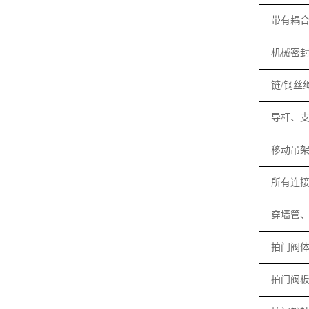
带有耦
机械密
链
/
钢丝
导杆、
移动吊
所有连
穿墙管
拍门阀
拍门阀