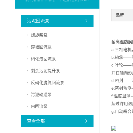
品牌
污泥回流泵
螺旋桨泵
耐高温防腐
穿墙回流泵
a:三相电机
b:轴承——
硝化液回流泵
c:叶轮—
剩余污泥提升泵
并在轴向形
d:密封—
反硝化脱氮回流泵
e:密封监
污泥输送泵
f:温度监
超过许用温
内回流泵
g:自动耦
查看全部