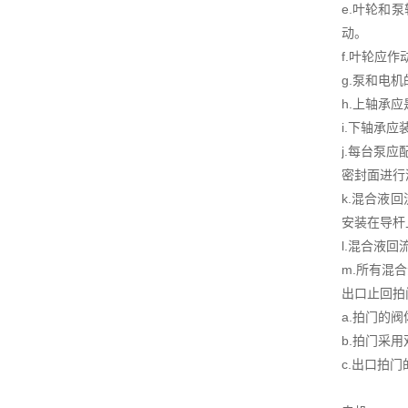
e.叶轮和
动。
f.叶轮应
g.泵和电
h.上轴承
i.下轴承
j.每台泵
密封面进行
k.混合液
安装在导杆
l.混合液
m.所有混
出口止回拍
a.拍门的
b.拍门采
c.出口拍