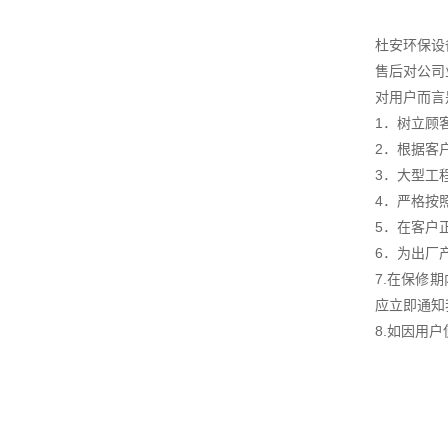
杜安环保设
售后对公司
对用户而言
1．树立顾
2．根据客
3．大型工
4．严格按
5．在客户
6．为出厂
7.在保修
应立即通知
8.如因用