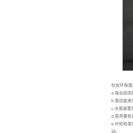
杜安环保潜
a.每台回
b.泵应能
c.水泵装
d.泵壳要
e.叶轮和
动。