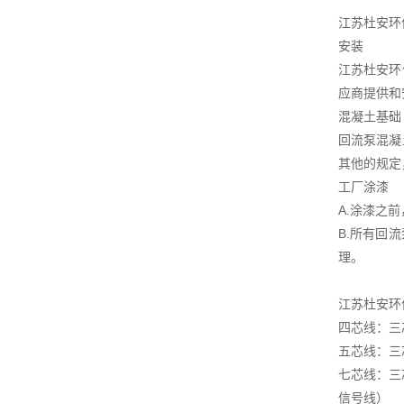
江苏杜安环
安装
江苏杜安环
应商提供和
混凝土基础
回流泵混凝
其他的规定
工厂涂漆
A.涂漆之
B.所有回
理。
江苏杜安环
四芯线：三
五芯线：三
七芯线：三
信号线）