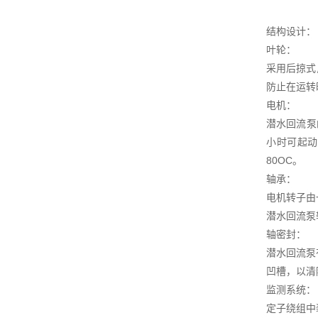
结构设计：
叶轮：
采用后掠式
防止在运转
电机：
潜水回流泵
小时可起动
80OC。
轴承：
电机转子由
潜水回流泵
轴密封：
潜水回流泵
凹槽，以清
监测系统：
定子绕组中