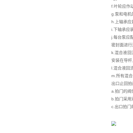
f.叶轮应
g.泵和电
h.上轴承
i.下轴承
j.每台泵
密封面进行
k.混合液
安装在导杆
l.混合液
m.所有混
出口止回拍
a.拍门的
b.拍门采
c.出口拍