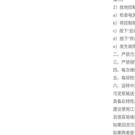
2）就地控
a）检查电
b）将控制柜
c）按下“
d）按下“
e）发生故
二、严禁污
三、严禁频
四、每次维
五、每班检
六、运转中
污泥泵输送
具备此特性
建议使用江
且很容易维
如果回流污
如果两者是