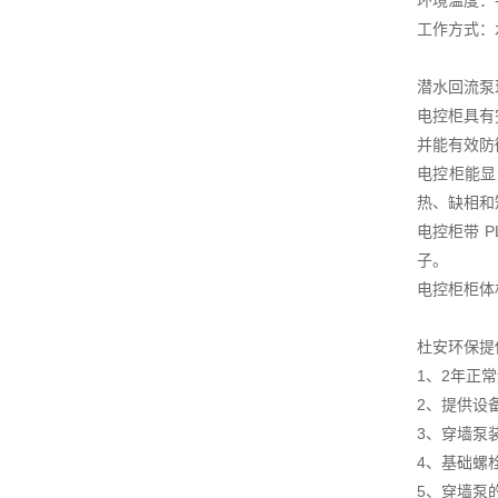
环境温度：-
工作方式：水
潜水回流泵
电控柜具有
并能有效防
电控柜能显
热、缺相和
电控柜带 
子。
电控柜柜体
杜安环保提
1、2年正
2、提供设
3、穿墙泵
4、基础螺
5、穿墙泵