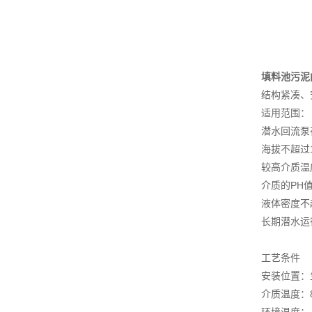
填料池污泥
结构紧凑、
适用范围：
潜水回流泵
海拔不超过1
较高介质温
介质的PH值
液体密度不超
长期潜水运
工艺条件
安装位置：
介质温度：8