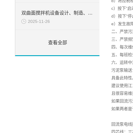
b）将控制柜
c）按下“
双曲面搅拌机设备设计、制造、检验所遵循的目录
d）按下“
2025-11-26
e）发生故
二、严禁污
三、严禁频
查看全部
四、每次维
五、每班检
六、运转中
污泥泵输送
具备此特性
建议使用江
且很容易维
如果回流污
如果两者是
回流泵电线
四芯线：三