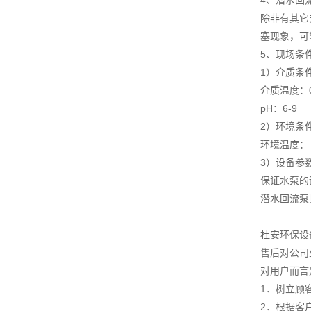
4、潜水回
除非有其它
塞现象，可
5、现场条
1）介质条
介质温度：0
pH：6-9
2）环境条
环境温度： -
3）设备参
保证水泵的
潜水回流泵
杜安环保设
售后对公司
对用户而言
1．树立顾
2．根据客