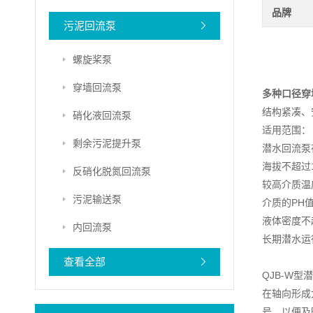
品牌
污泥回流泵
螺旋桨泵
穿墙回流泵
多种口径穿
结构紧凑、
硝化液回流泵
适用范围：
剩余污泥提升泵
潜水回流泵
海拔不超过1
反硝化脱氮回流泵
较高介质温
污泥输送泵
介质的PH值
液体密度不超
内回流泵
长期潜水运
查看全部
QJB-W
在轴向形成
号，以便及