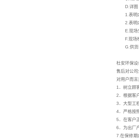
D.详图
1.表明内
2.表明内
E.现场
F.现场检
G.供货
杜安环保设
售后对公司
对用户而言
1．树立顾
2．根据客
3．大型工
4．严格按
5．在客户
6．为出厂
7.在保修