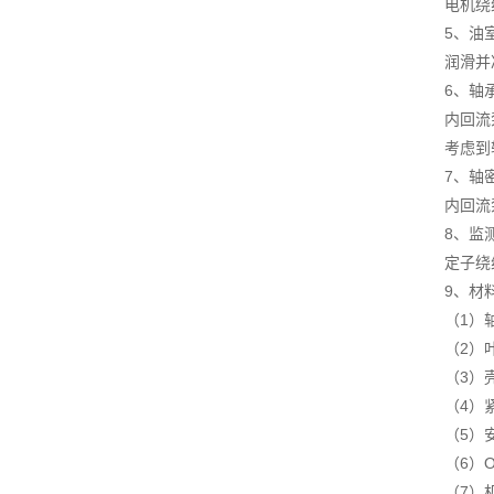
电机绕组的
5、油
润滑并冷
6、轴
内回流泵轴
考虑到轴
7、轴
内回流泵有
8、监测
定子绕组中
9、材
（1）轴
（2）叶
（3）壳
（4）紧
（5）安
（6）O型
（7）机