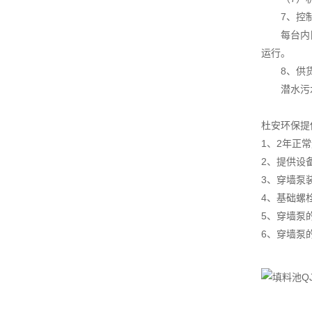
7、控制
每台内回流
运行。
8、供货
潜水污水
杜安环保提
1、2年正
2、提供设
3、穿墙泵
4、基础螺
5、穿墙泵
6、穿墙泵