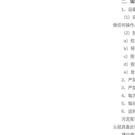
二、
填
1、设备操
（1）自动
做任何操作
（2）就
a）检查
b）将控制
c）按下
d）按下
e）发生
2、严禁
3、严禁
4、每次维
5、每班
6、运转
污泥泵输送
么就具备此
建议使用