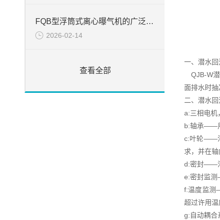
FQB型浮筒式离心曝气机的广泛应用
2026-02-14
一、潜水回
查看全部
QJB-W
面排水时抽
二、潜水回
a:三相电机
b:轴承——
c:叶轮—
求，并在轴
d:密封—
e:密封监
f:温度监
超过许用温
g:自动耦