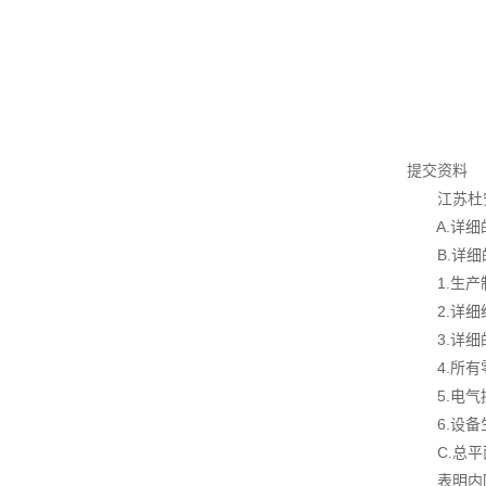
提交资料
江苏杜安
A.详细
B.详细
1.生产
2.详细结
3.详细
4.所有
5.电气控
6.设备生
C.总平
表明内回流