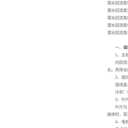
潜水回流泵
潜水回流泵
潜水回流泵
潜水回流泵
潜水回流泵
一、
填
1、主
内回流泵为
长。壳体全
2、接
接线盒与
冷却：电
3、叶
叶片为三叶
维修时，容
4、电