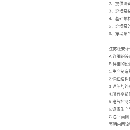
2、提供设
3、穿墙泵
4、基础螺
5、穿墙泵
6、穿墙泵
江苏杜安环
A.详细的
B.详细的
1.生产制
2.详细结
3.详细的
4.所有零
5.电气控
6.设备生
C.总平面图
表明内回流