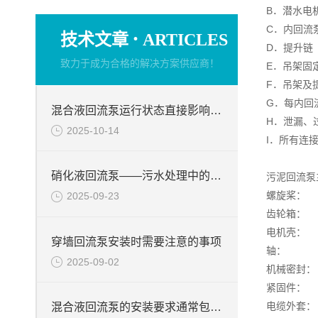
B．潜水电
C．内回流
·
技术文章
ARTICLES
D．提升链
致力于成为合格的解决方案供应商！
E．吊架固
F．吊架及
G．每内回
混合液回流泵运行状态直接影响整个工艺流程的稳定性与效率
H．泄漏、
2025-10-14
I．所有连
硝化液回流泵——污水处理中的关键角色
污泥回流泵
螺旋桨： 
2025-09-23
齿轮箱
电机壳
穿墙回流泵安装时需要注意的事项
轴： 不锈
2025-09-02
机械密封
紧固件： 
电缆外
混合液回流泵的安装要求通常包括以下几个方面