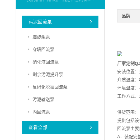
品牌
污泥回流泵
螺旋桨泵
穿墙回流泵
硝化液回流泵
厂家定制Q
安装位置：
剩余污泥提升泵
介质温度：8
反硝化脱氮回流泵
环境温度：-
工作方式：水
污泥输送泵
内回流泵
供货范围：
提供包括设
查看全部
回流泵主要
A．装配完