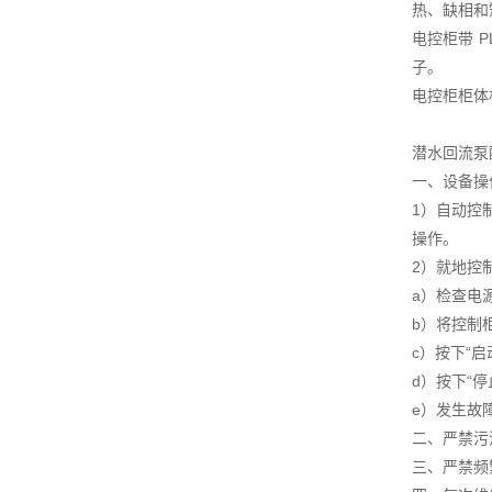
热、缺相和
电控柜带 
子。
电控柜柜体
潜水回流泵
一、设备操
1）自动控
操作。
2）就地控
a）检查电
b）将控制柜
c）按下“
d）按下“
e）发生故
二、严禁污
三、严禁频