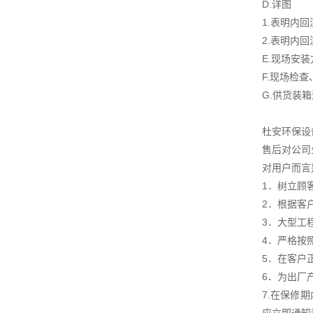
D.详图
1.表明内
2.表明内
E.现场安
F.现场检
G.供货装
杜安环保设
售后对公司
对用户而言
1．树立顾
2．根据客
3．大型工
4．严格按
5．在客户
6．为出厂
7.在保修