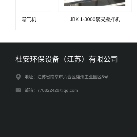
4推流曝气机
JBK 1-3000絮凝搅拌机
杜安环保设备（江苏）有限公司
地址：江苏省南京市六合区雄州工业园区8号
邮箱：770822429@qq.com