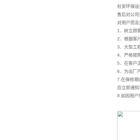
杜安环保设
售后对公司
对用户而言
1．树立顾
2．根据客
3．大型工
4．严格按
5．在客户
6．为出厂
7.在保修
应立即通知
8.如因用