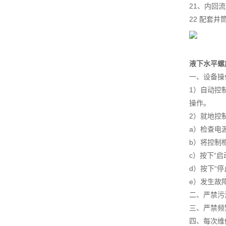
21、内回
22 配套
液下水平螺
一、设备操
1）自动控
操作。
2）就地控
a）检查电
b）将控制柜
c）按下“
d）按下“
e）发生故
二、严禁污
三、严禁频
四、每次维