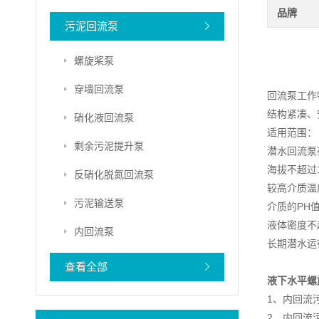
品牌
污泥回流泵
螺旋桨泵
穿墙回流泵
回流泵工作
结构紧凑、
硝化液回流泵
适用范围：
剩余污泥提升泵
潜水回流泵
海拔不超过1
反硝化脱氮回流泵
较高介质温
污泥输送泵
介质的PH值
液体密度不超
内回流泵
长期潜水运
查看全部
液下水平螺
1、内回流
2、内回流