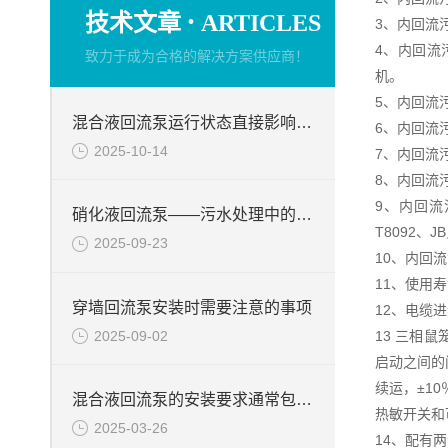
·
技术文章
ARTICLES
3、内回流
4、内回流
致力于成为合格的解决方案供应商！
机。
5、内回流
混合液回流泵运行状态直接影响整个工艺流程的稳定性与效率
6、内回流
2025-10-14
7、内回流
8、内回流
9、内回流
硝化液回流泵——污水处理中的关键角色
T8092、J
2025-09-23
10、内回
11、使用
穿墙回流泵安装时需要注意的事项
12、电缆
2025-09-02
13 三相
启动之间的
续运，±1
混合液回流泵的安装要求通常包括以下几个方面
热敏开关和
2025-03-26
14、配有