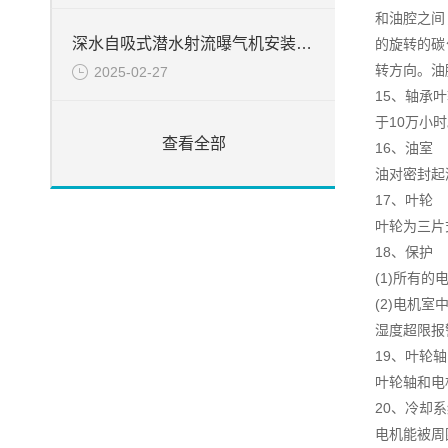
和油腔之间
深水自吸式潜水射流曝气机安装简介
的旋转的碳
转方向。油
2025-02-27
15、轴承
于10万小
查看全部
16、油室
油对密封起
17、叶轮
叶轮为三片
18、保护
(1)所有
(2)电机
湿度超限报
19、叶轮轴
叶轮轴和电
20、冷却
电机能被周