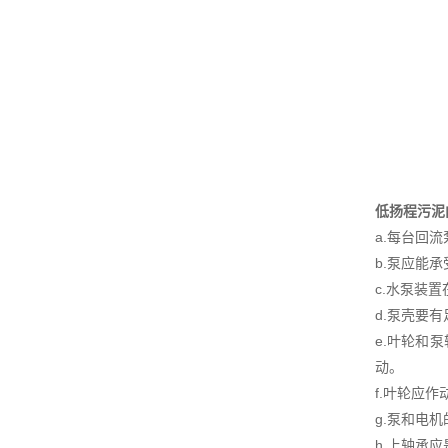
低扬程污泥
a.每台回
b.泵应能
c.水泵装
d.泵壳要
e.叶轮和
动。
f.叶轮应
g.泵和电
h.上轴承