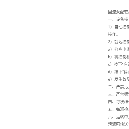
回流泵配套
一、设备操
1）自动控
操作。
2）就地控
a）检查电
b）将控制柜
c）按下“
d）按下“
e）发生故
二、严禁污
三、严禁频
四、每次维
五、每班检
六、运转中
污泥泵输送