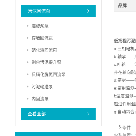
品牌
污泥回流泵
螺旋桨泵
穿墙回流泵
低扬程污泥
a:三相电机
硝化液回流泵
b:轴承——
剩余污泥提升泵
c:叶轮—
并在轴向形
反硝化脱氮回流泵
d:密封—
污泥输送泵
e:密封监
f:温度监
内回流泵
超过许用温
g:自动耦
查看全部
工艺条件
安装位置：