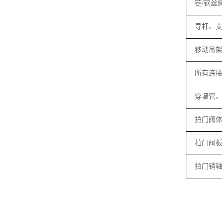
链
/
钢丝
导杆、
移动吊
所有连
穿墙管
拍门阀
拍门阀
拍门销