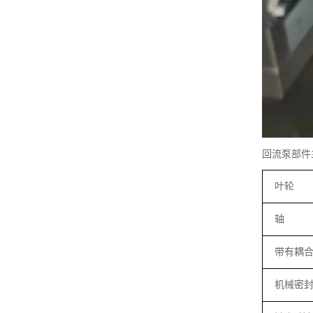
回流泵部件
叶轮
轴
带有耦
机械密