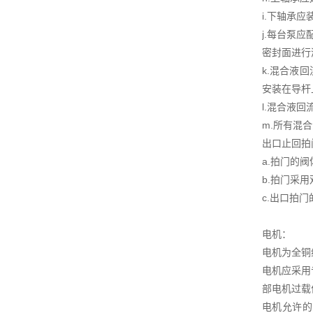
i.下轴承
j.每台泵
密封面进行
k.混合液
安装在导杆
l.混合液
m.所有混
出口止回拍
a.拍门的
b.拍门采
c.出口拍
电机：
电机为全铜
电机应采用
部电机过载
电机允许的