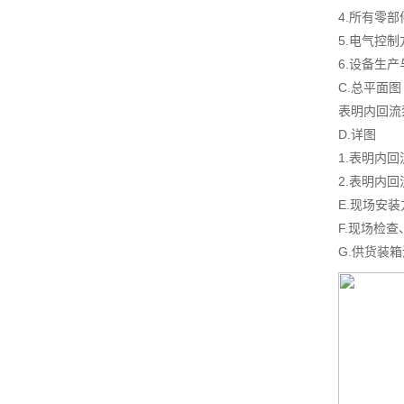
4.所有零
5.电气控
6.设备生
C.总平面图
表明内回流
D.详图
1.表明内
2.表明内
E.现场安
F.现场检
G.供货装