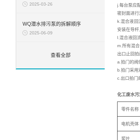
2025-03-26
j.每台泵
密封面进行
k.混合液
WQ潜水排污泵的拆解顺序
安装在导杆
2025-06-09
l.混合液
m.所有混
出口止回拍
查看全部
a.拍门的
b.拍门采
c.出口拍
化工废水污
零件名称
电机壳体
浆叶