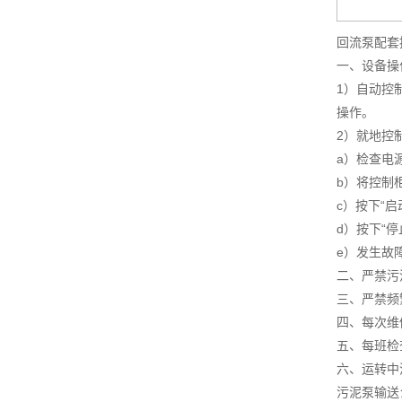
回流泵配套
一、设备操
1）自动控
操作。
2）就地控
a）检查电
b）将控制柜
c）按下“
d）按下“
e）发生故
二、严禁污
三、严禁频
四、每次维
五、每班检
六、运转中
污泥泵输送