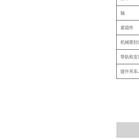
轴
紧固件
机械密封
导轨和支
提升吊车