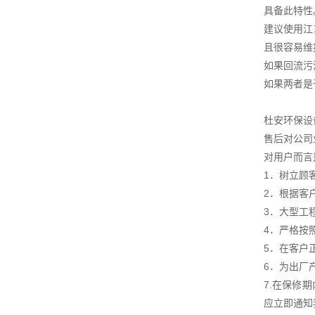
具备此特性
建议使用江
且很容易维
如果回流污
如果两者是
杜安环保设
售后对公司
对用户而言
1．树立顾
2．根据客
3．大型工
4．严格按
5．在客户
6．为出厂
7.在保修
应立即通知