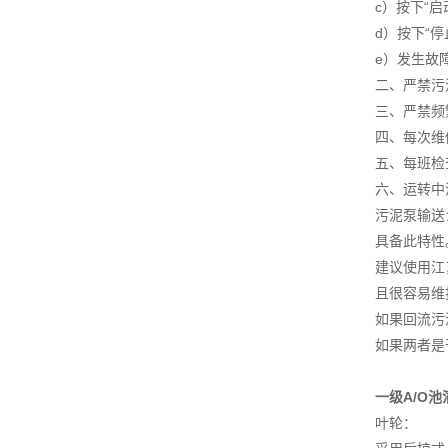
c）按下“
d）按下“
e）发生故
二、严禁污
三、严禁频
四、每次维
五、每班检
六、运转中
污泥泵输送
具备此特性
建议使用江
且很容易维
如果回流污
如果两者是
一级A/O
叶轮：