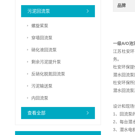
品牌
污泥回流泵
螺旋桨泵
穿墙回流泵
一级A/O
硝化液回流泵
江苏杜安环
务。
剩余污泥提升泵
杜安环保提
反硝化脱氮回流泵
潜水回流泵
杜安环保所
污泥输送泵
潜水回流泵
内回流泵
设计和现场
查看全部
1、回流泵
2、每台潜
3、潜水电