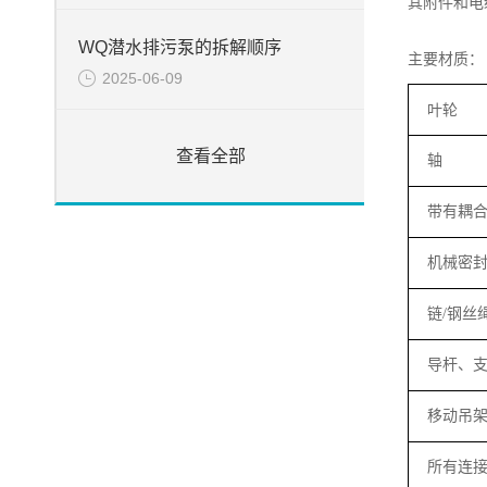
其附件和电
WQ潜水排污泵的拆解顺序
主要材质：
2025-06-09
叶轮
查看全部
轴
带有耦
机械密
链
/
钢丝
导杆、
移动吊
所有连