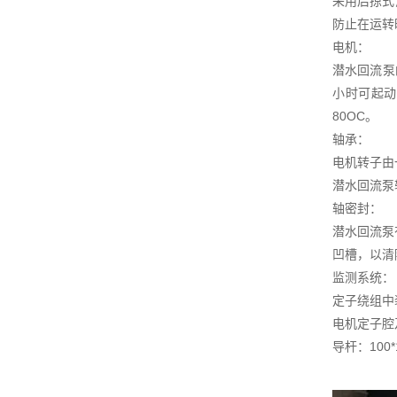
采用后掠式
防止在运转
电机：
潜水回流泵
小时可起动
80OC。
轴承：
电机转子由
潜水回流泵
轴密封：
潜水回流泵
凹槽，以清
监测系统：
定子绕组中
电机定子腔
导杆：100*