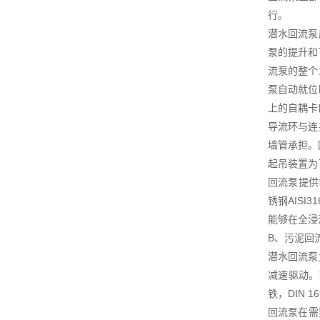
行。
潜水回流泵
泵的提升和
流泵的整个
泵自动就位
上的自耦卡
导流环与连
墙管承担。
起吊装置为
回流泵提供
锈钢AIS
能够在全浸
B、污泥回
潜水回流泵
减速驱动。
铁，DIN 
回流泵在需