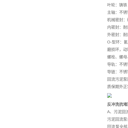
叶轮：铸铁 G
主轴：不锈钢
机械密封：
内密封：耐
外密封：耐
O-型环：氰橡
磨损环，动环
螺栓、螺母、
导轨：不锈钢 
导链：不锈
回流污泥泵
质保期外正
反冲洗抗堵
A、污泥回
污泥回流泵
回流泵全部