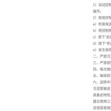
1）自动控
操作。
2）就地控
a）检查电
b）将控制柜
c）按下“
d）按下“
e）发生故
二、严禁污
三、严禁频
四、每次维
五、每班检
六、运转中
污泥泵输送
具备此特性
建议使用江
且很容易维