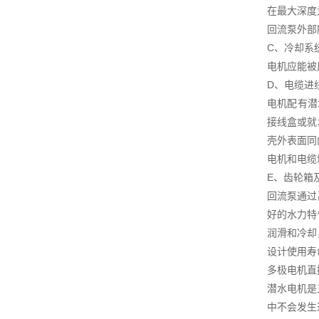
在最大深度
回流泵外部
C、冷却系
电机应能被
D、电缆进
电机配有潜
接线盒或就
壳外表面同
电机和电缆
E、齿轮箱
回流泵通过
好的水力特
润滑和冷却
设计使用寿命
多极电机直
潜水电机是
中不会发生