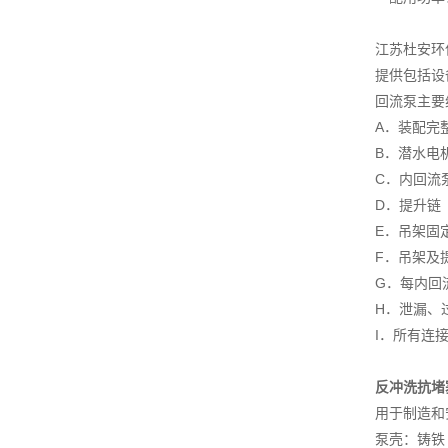
江苏杜安环
提供包括设
回流泵主要
A．装配完
B．潜水电
C．内回流
D．提升链
E．吊架固
F．吊架及
G．每内回
H．泄漏、
I．所有连
反冲洗抗堵
用于制造和
泵壳：铸铁 G