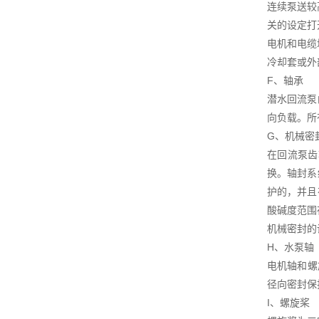
连续泵送较
关的设定打
电机和电缆
冷却套或外
F、轴承
潜水回流泵
向负载。所有
G、机械密
在回流泵齿
换。轴封系
护的，并且
酸碱度范围在
机械密封的
H、水泵轴
电机轴和螺
径向密封保
I、螺旋桨