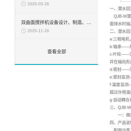
2025-03-26
一、潜水回
QJB-W
双曲面搅拌机设备设计、制造、检验所遵循的目录
面排水时抽
2025-11-26
二、潜水回
a:三相电机
b:轴承——
查看全部
c:叶轮—
并在轴向形
d:密封—
e:密封监
f:温度监
超过许用温
g:自动耦
三、QJB
一：微扬
四、产品说
配用功率：1