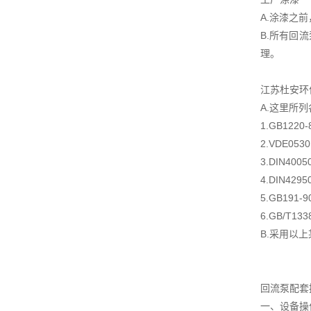
A.涂漆之
B.所有回
理。
江苏杜安环
A.这里所
1.GB122
2.VDE05
3.DIN4
4.DIN4
5.GB19
6.GB/T1
B.采用以
回流泵配套
一、设备操