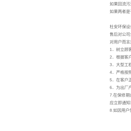
如果回流污
如果两者是
杜安环保设
售后对公司
对用户而言
1．树立顾
2．根据客
3．大型工
4．严格按
5．在客户
6．为出厂
7.在保修
应立即通知
8.如因用