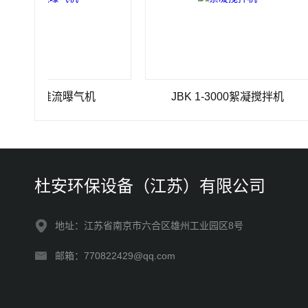
J-4推流曝气机
JBK 1-3000絮凝搅拌机
杜安环保设备（江苏）有限公司
地址：江苏省南京市六合区雄州工业园区8号
邮箱：770822429@qq.com