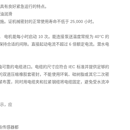
具有良好紧急运行的特点。
油润滑
证机械密封的正常使用寿命不低于 25,000 小时。
 电机能每小时启动 10 次。能连接泵送温度常规为 40°C 的
保持合适的间隙。直接起动电流不超过 6 倍额定电流。潜水电
靠的电缆进口。电缆的尺寸应符合 IEC 标准并提供足够的
的双道压缩橡胶套密封，不能使用环氧、硅树脂或其它二次密
紧布置，同时用电缆夹和拉紧钢缆将电缆固定，避免受水流冲
示，应
些传感器都