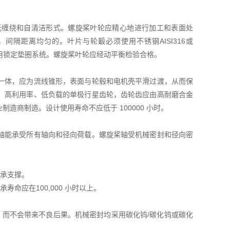
缠绕和自清洁形式。螺旋桨叶轮应精心地进行加工和表面处
隔距离均匀的。叶片与轮觳必须使用不锈钢AISI316或
使用锁定垫圈系统。螺旋桨叶轮应经动平衡检验合格。
体，应为流线锥形，表面与轮毂和电机壳平滑过渡，从而保
、高利用率、低负载的单极行星齿轮，齿轮齿应由高耐磨合金
商制造。设计使用寿命不应低于 100000 小时。
能承受所有轴向和径向荷载。螺旋桨轴受机械密封和径向密
承支撑。
应在100,000 小时以上。
而不会带来不良后果。机械密封均采用碳化钨/碳化钨或碳化