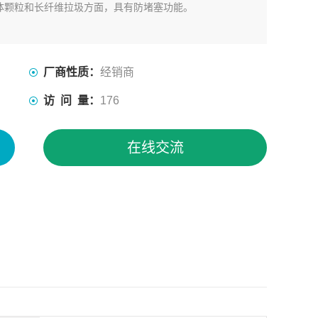
体颗粒和长纤维拉圾方面，具有防堵塞功能。
厂商性质：
经销商
访 问 量：
176
在线交流