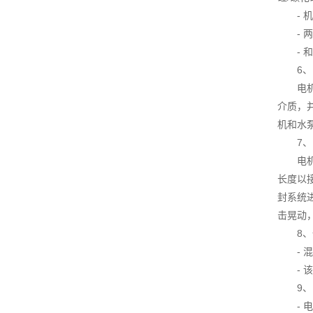
- 机
- 两
- 和
6、
电机应为
介质，
机和水
7、电
电机应
长度以
封系统
击晃动
8、
- 混
- 该
9、电
- 电