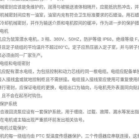
械密封应该是免维护的，润滑与被输送液体相隔开，应能抵抗热冲击，并
机械密封间应有一油室，油室内充有符合卫生标准要求的石蜡油，用石蜡
冷却机械密封，并作为输送介质和电机腔间的缓冲，作为进一步的保护措施。
电机
鼠笼潜水电机，3 相、380V、50HZ，防护等级 IP68，绝缘等级 F。
并且定子绕组的平均温升不超过80°C。定子应热压嵌入定子室，并与转子
泵必须由同一厂家生产。
缆和电缆密封
配有潜水电缆，为包括控制和动力芯线的同一根电缆。电缆应配备单独可
接入接线盒或就地控制柜且不需拼接。电缆接入接线室应使用可重复使用
进行密封，应保证电缆的更换，电缆出口为轴向，与电机壳外表面同向贴
，且不会在起吊时钩住。
保护系统
合液回流泵应设有一套保护系统，用于缠绕、过载、故障、漏水等发出指
在电机或主轴出现严重损坏前发出相关信号。
机过载保护：
机的每一绕组均由 PTC 型温度传感器保护，三个传感器应串联连接，这