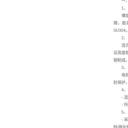
一
1、
螺旋桨
理，能
SU3
2、
混合液
证高度
钢制成
3、
电机轴
封保护
4、
- 混
- 所
5、
- 采
硅/碳化