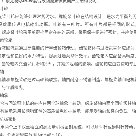
、
厂家定制QJB-W混合液回流泵供货期
产品结构说明：
叶轮
叶轮应能够处理常规污水。螺旋桨叶轮在结构设计上是水力平衡的无
高效率传递电机输出功率。叶轮有三叶片。所有叶片都是相同的形式，间
04。螺旋桨叶轮采用单键栓固定在轴的端部，采用保护帽进行密封，并应
齿轮箱
回流泵通过高性能的行星齿轮箱传动。齿轮箱体与过墙泵壳体应成为一
稳定性和良好的水力特性，提高过墙泵整体效率。齿轮箱内应配备高精度
。齿轮箱内充油以润滑和冷却，并减少泄漏的影响。齿轮箱应由变速箱专业制造
轴
和螺旋桨轴通过齿轮箱联接。轴由耐磨不锈钢制造，螺旋桨轴和电机轴
，与介质隔离。
轴承
合液回流泵电机的轴应在两个球轴承上转动，螺旋桨轴由两个圆锥滚柱轴
有轴承采用长期脂润滑的高质量免维护轴承，能承受轴向和径向负载。轴承寿命
机械密封
用两个上下双重独立的高质量机械密封系统，可以顺时针或逆时针转动，
硅，介质酸碱度范围为pH=6～10。