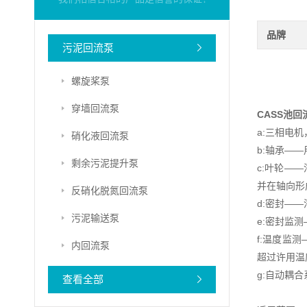
品牌
污泥回流泵
螺旋桨泵
穿墙回流泵
CASS池
a:三相电机
硝化液回流泵
b:轴承——
剩余污泥提升泵
c:叶轮—
并在轴向形
反硝化脱氮回流泵
d:密封—
污泥输送泵
e:密封监
f:温度监
内回流泵
超过许用温
g:自动耦
查看全部