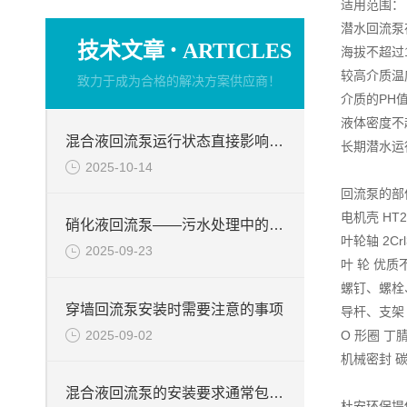
适用范围：
潜水回流泵
·
技术文章
ARTICLES
海拔不超过1
较高介质温
致力于成为合格的解决方案供应商！
介质的PH值
液体密度不超
混合液回流泵运行状态直接影响整个工艺流程的稳定性与效率
长期潜水运
2025-10-14
回流泵的部
电机壳 HT2
硝化液回流泵——污水处理中的关键角色
叶轮轴 2Crl
2025-09-23
叶 轮 优质
螺钉、螺栓
穿墙回流泵安装时需要注意的事项
导杆、支架
2025-09-02
O 形圈 丁
机械密封 
混合液回流泵的安装要求通常包括以下几个方面
杜安环保提