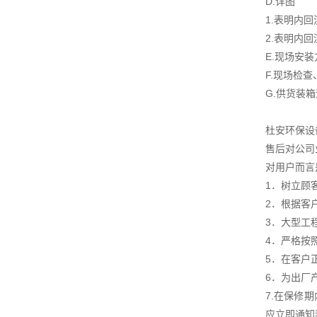
D.详图
1.表明内
2.表明内
E.现场安
F.现场检
G.供货装
杜安环保设
售后对公司
对用户而言
1．树立顾
2．根据客
3．大型工
4．严格按
5．在客户
6．为出厂
7.在保修
应立即通知