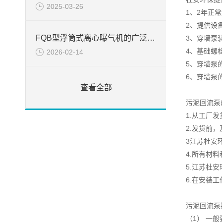
2025-03-26
1、2年正
2、提供设
FQB型浮筒式离心曝气机的广泛应用
3、穿墙泵
4、基础螺
2026-02-14
5、穿墙泵
6、穿墙泵
查看全部
污泥回流泵
1.从工厂
2.发货前
3江苏杜安
4.所有材
5.江苏杜
6.在安装
污泥回流泵
（1） 一般