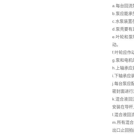
a.每台回
b.泵应能
c.水泵装
d.泵壳要
e.叶轮和
动。
f.叶轮应
g.泵和电
h.上轴承
i.下轴承
j.每台泵
密封面进行
k.混合液
安装在导杆
l.混合液
m.所有混
出口止回拍