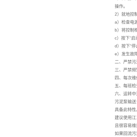
操作。
2）就地控
a）检查电
b）将控制柜
c）按下“
d）按下“
e）发生故
二、严禁污
三、严禁频
四、每次维
五、每班检
六、运转中
污泥泵输送
具备此特性
建议使用江
且很容易维
如果回流污