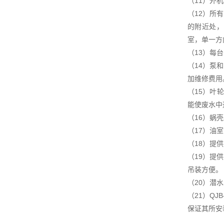
（11）外
（12）所
的附近处，出
室，单一方
（13）每
（14）泵
加维修费用
（15）叶
能使废水中
（16）蜗
（17）油室
（18）提供定
（19）提
吊装方便。
（20）潜
（21）Q
保证其所安装