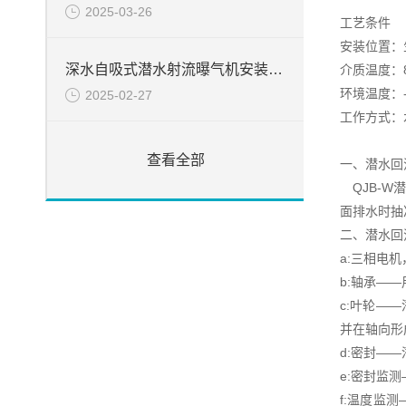
2025-03-26
工艺条件
安装位置：
深水自吸式潜水射流曝气机安装简介
介质温度：8
环境温度：-
2025-02-27
工作方式：水
查看全部
一、潜水回
QJB-W
面排水时抽
二、潜水回
a:三相电机
b:轴承——
c:叶轮—
并在轴向形
d:密封—
e:密封监
f:温度监