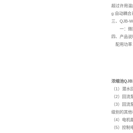
超过许用温
g:自动耦
三、QJB
一：微扬
四、产品说
配用功率：1
浓缩池QJ
（1）潜水
（2）回流
（3）回流泵
级别的其他
（4）电机
（5）控制