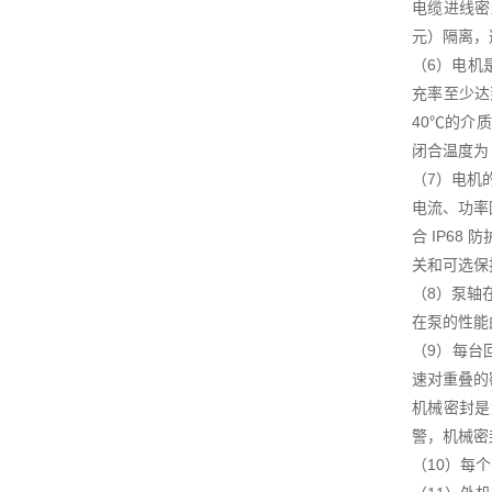
电缆进线密
元）隔离，
（6）电机
充率至少达
40℃的介
闭合温度为
（7）电机
电流、功率
合 IP6
关和可选保
（8）泵轴
在泵的性能
（9）每台
速对重叠的
机械密封是
警，机械密封
（10）每