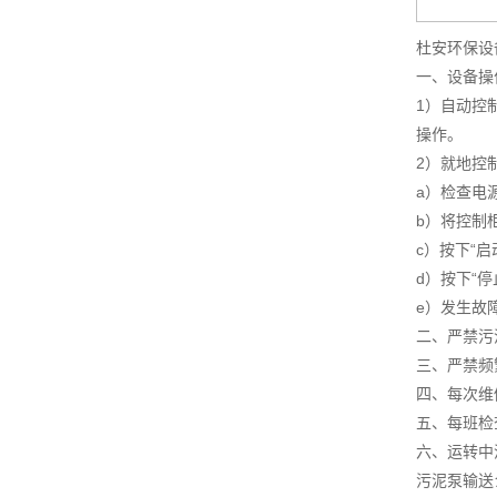
杜安环保设
一、设备操
1）自动控
操作。
2）就地控
a）检查电
b）将控制柜
c）按下“
d）按下“
e）发生故
二、严禁污
三、严禁频
四、每次维
五、每班检
六、运转中
污泥泵输送