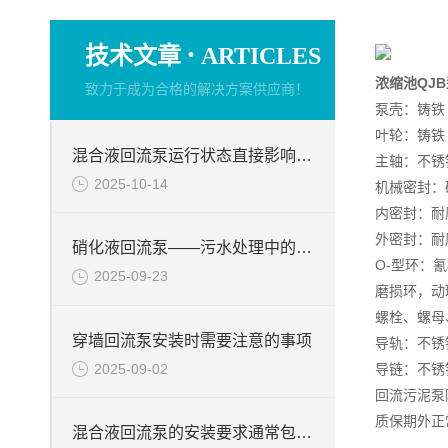
·
技术文章
ARTICLES
浓缩池QJ
致力于成为合格的解决方案供应商！
泵壳：铸铁 G
叶轮：铸铁 G
混合液回流泵运行状态直接影响整个工艺流程的稳定性与效率
主轴：不锈钢
2025-10-14
机械密封：
内密封：耐
外密封：耐
硝化液回流泵——污水处理中的关键角色
O-型环：氰橡
2025-09-23
磨损环，动环
螺栓、螺母、
穿墙回流泵安装时需要注意的事项
导轨：不锈钢 
2025-09-02
导链：不锈
回流污泥泵
质保期外正
混合液回流泵的安装要求通常包括以下几个方面