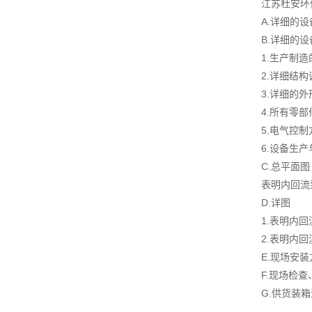
江苏杜安环
A.详细的
B.详细的
1.生产制
2.详细结
3.详细的
4.所有零
5.电气控
6.设备生
C.总平面图
表明内回流
D.详图
1.表明内
2.表明内
E.现场安
F.现场检
G.供货装