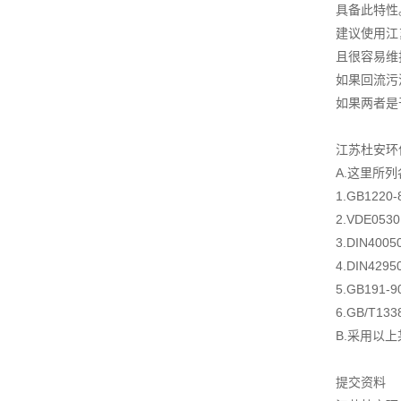
具备此特性
建议使用江
且很容易维
如果回流污
如果两者是
江苏杜安环
A.这里所
1.GB122
2.VDE05
3.DIN4
4.DIN4
5.GB19
6.GB/T1
B.采用以
提交资料