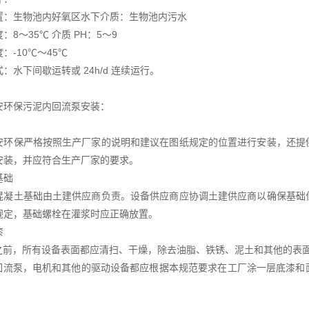
置：生物池内好氧区水下介质：生物池内污水
：8～35℃ 介质 PH：5～9
：-10℃～45℃
：水下间歇运转或 24h/d 连续运行。
安环保污泥内回流泵安装：
安环保严格按照生产厂家的说明和建议在图纸规定的位置进行安装，还提
安装，并应符合生产厂家的要求。
基础
混凝土基础由土建供应商负责。设备供应商应协调土建供应商以确保基础
规定，基础螺栓在灌浆时应正确放置。
漆
漆之前，所有设备表面都应清扫、干燥，除去油脂、铁锈、泥土和其他的表
有回流泵，电机和其他的驱动设备都应根据本规范要求在工厂涂一层底漆