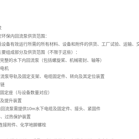
求
安环保内回流泵供货范围：
括设备有效运行所需的所有材料、设备和附件的供货、工厂试验、运输、
主要组成部分及供货范围（不限于这些）：
配完整的水下内回流泵（包括螺旋桨、机械密封、轴等）
水电机
回流泵导轨及固定支架、电缆固定件、转向及其定位装置
升链
架固定座（与设备数量对应）
架及提升装置
内回流泵需提供10m水下电缆及固定件、接头、紧固件
漏、过热保护装置
有连接附件、化学地脚螺栓