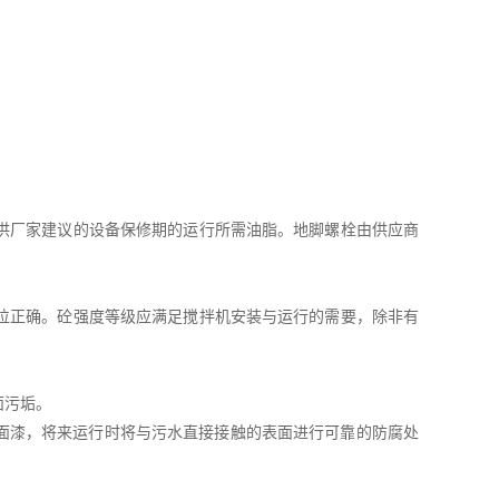
供厂家建议的设备保修期的运行所需油脂。地脚螺栓由供应商
位正确。砼强度等级应满足搅拌机安装与运行的需要，除非有
面污垢。
和面漆，将来运行时将与污水直接接触的表面进行可靠的防腐处