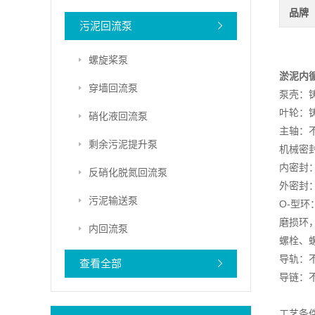
品牌
污泥回流泵
螺旋桨泵
淤泥内
穿墙回流泵
泵壳：铸铁
叶轮：铸铁
硝化液回流泵
主轴：不
剩余污泥提升泵
机械密
内密封
反硝化脱氮回流泵
外密封
污泥输送泵
O-型环：
磨损环，
内回流泵
螺栓、螺
导轨：不锈
查看全部
导链：不
工艺条