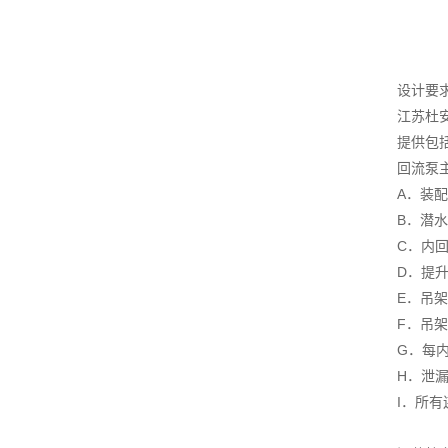
设计要
江苏杜
提供包
回流泵
A．装
B．潜
C．内
D．提
E．吊
F．吊
G．每
H．泄
I．所