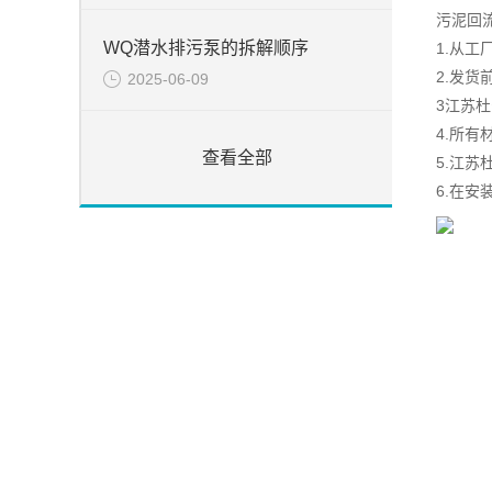
污泥回
WQ潜水排污泵的拆解顺序
1.从
2.发
2025-06-09
3江苏
4.所
查看全部
5.江
6.在