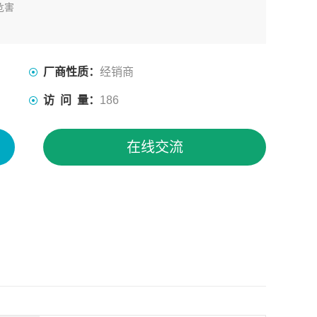
危害
厂商性质：
经销商
访 问 量：
186
在线交流