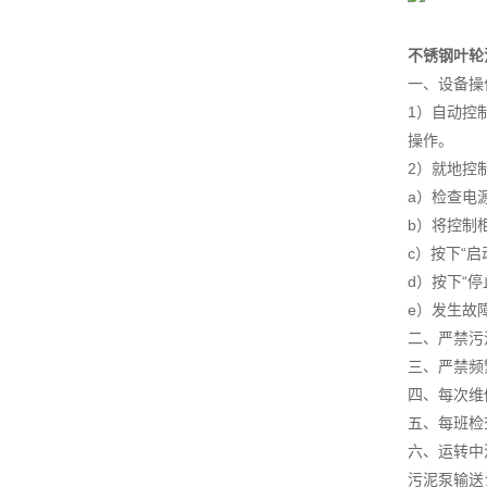
不锈钢叶轮
一、设备操
1）自动控
操作。
2）就地控
a）检查电
b）将控制柜
c）按下“
d）按下“
e）发生故
二、严禁污
三、严禁频
四、每次维
五、每班检
六、运转中
污泥泵输送