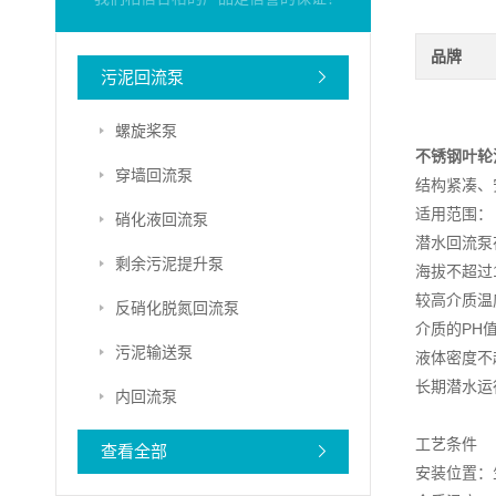
品牌
污泥回流泵
螺旋桨泵
不锈钢叶轮
穿墙回流泵
结构紧凑、
适用范围：
硝化液回流泵
潜水回流泵
剩余污泥提升泵
海拔不超过1
较高介质温
反硝化脱氮回流泵
介质的PH值
污泥输送泵
液体密度不超
长期潜水运
内回流泵
工艺条件
查看全部
安装位置：