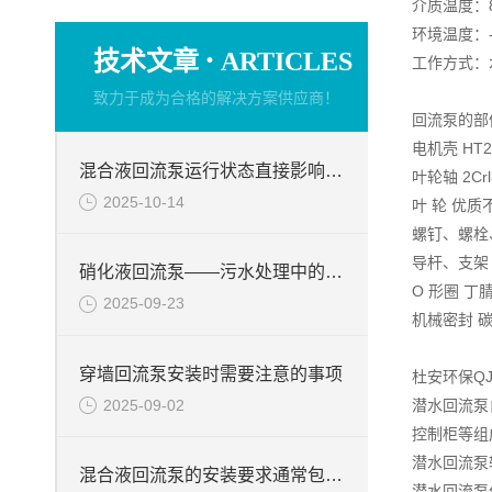
介质温度：8
环境温度：-
·
技术文章
ARTICLES
工作方式：水
致力于成为合格的解决方案供应商！
回流泵的部
电机壳 HT2
混合液回流泵运行状态直接影响整个工艺流程的稳定性与效率
叶轮轴 2Crl
2025-10-14
叶 轮 优质
螺钉、螺栓
导杆、支架
硝化液回流泵——污水处理中的关键角色
O 形圈 丁
2025-09-23
机械密封 
穿墙回流泵安装时需要注意的事项
杜安环保Q
2025-09-02
潜水回流泵
控制柜等组
潜水回流泵
混合液回流泵的安装要求通常包括以下几个方面
潜水回流泵