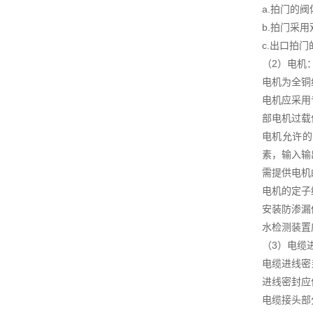
a.拍门的
b.拍门采
c.出口拍
（2）电机
电机为全铜
电机应采用
部电机过载
电机允许的
素，输入输
需提供电机
电机的定子
安装防渗漏
水检测装置
（3）电缆
电缆进线密
进线密封应
电缆接头部