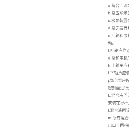
a.每台回
b.泵应能
c.水泵装
d.泵壳要
e.叶轮和
动。
f.叶轮应
g.泵和电
h.上轴承
i.下轴承
j.每台泵
密封面进行
k.混合液
安装在导杆
l.混合液
m.所有混
出口止回拍