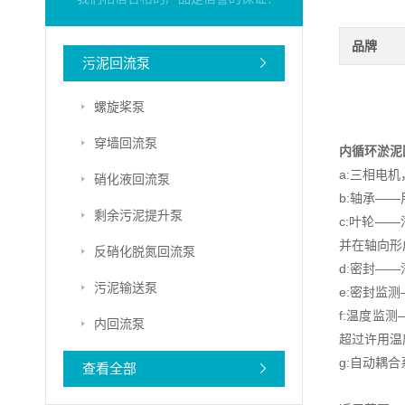
品牌
污泥回流泵
螺旋桨泵
穿墙回流泵
内循环淤泥
a:三相电机
硝化液回流泵
b:轴承——
剩余污泥提升泵
c:叶轮—
并在轴向形
反硝化脱氮回流泵
d:密封—
污泥输送泵
e:密封监
f:温度监
内回流泵
超过许用温
g:自动耦
查看全部