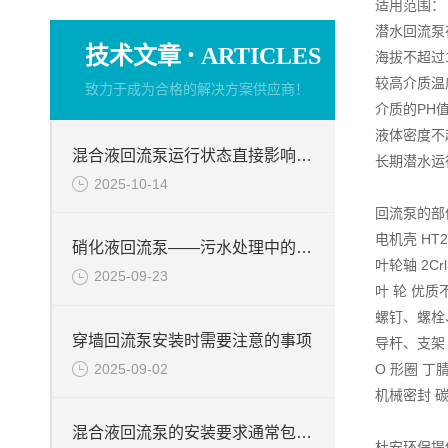
适用范围：
潜水回流泵
·
技术文章
ARTICLES
海拔不超过1
较高介质温
致力于成为合格的解决方案供应商！
介质的PH值
液体密度不超
混合液回流泵运行状态直接影响整个工艺流程的稳定性与效率
长期潜水运
2025-10-14
回流泵的部
电机壳 HT2
硝化液回流泵——污水处理中的关键角色
叶轮轴 2Crl
2025-09-23
叶 轮 优质
螺钉、螺栓
穿墙回流泵安装时需要注意的事项
导杆、支架
2025-09-02
O 形圈 丁
机械密封 
混合液回流泵的安装要求通常包括以下几个方面
杜安环保提