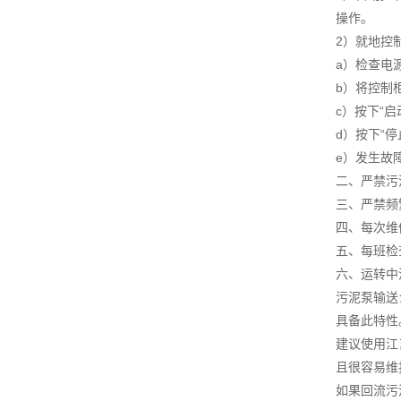
操作。
2）就地控
a）检查电
b）将控制柜
c）按下“
d）按下“
e）发生故
二、严禁污
三、严禁频
四、每次维
五、每班检
六、运转中
污泥泵输送
具备此特性
建议使用江
且很容易维
如果回流污