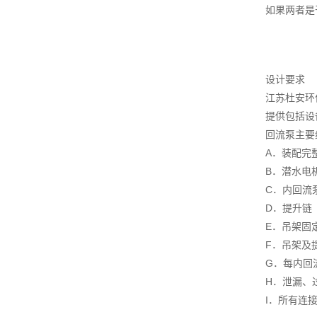
如果两者是
设计要求
江苏杜安环
提供包括设
回流泵主要
A．装配完
B．潜水电
C．内回流
D．提升链
E．吊架固
F．吊架及
G．每内回
H．泄漏、
I．所有连