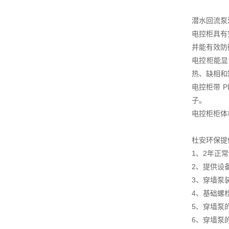
潜水回流泵
电控柜具有
并能有效防
电控柜能显
热、缺相和
电控柜带 
子。
电控柜柜体
杜安环保提
1、2年正
2、提供设
3、穿墙泵
4、基础螺
5、穿墙泵
6、穿墙泵