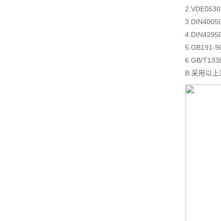
2.VDE05
3.DIN4
4.DIN4
5.GB19
6.GB/T1
B.采用以