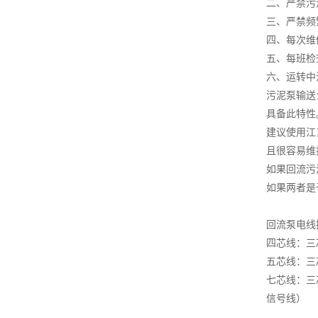
二、严禁污
三、严禁频
四、每次维
五、每班检
六、运转中
污泥泵输送
具备此特性
建议使用江
且很容易维
如果回流污
如果两者是
回流泵电线
四芯线：三
五芯线：三
七芯线：三
信号线）