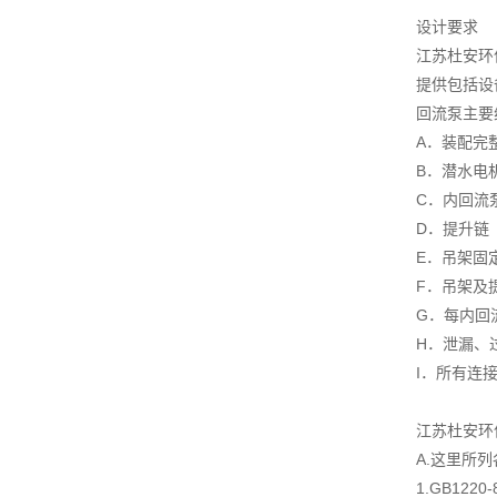
设计要求
江苏杜安环
提供包括设
回流泵主要
A．装配完
B．潜水电
C．内回流
D．提升链
E．吊架固
F．吊架及
G．每内回
H．泄漏、
I．所有连
江苏杜安环
A.这里所
1.GB122