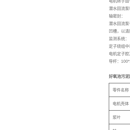
电机转子由
潜水回流泵
轴密封：
潜水回流泵
凹槽，以清
监测系统：
定子绕组中
电机定子腔
导杆：100*
好氧池污泥
零件名称
电机壳体
浆叶