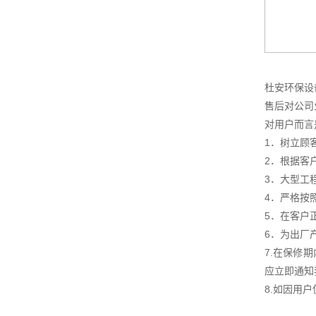
杜安环保设
售后对公司
对用户而言
1．树立顾
2．根据客
3．大型工
4．严格按
5．在客户
6．为出厂
7.在保修
应立即通知
8.如因用