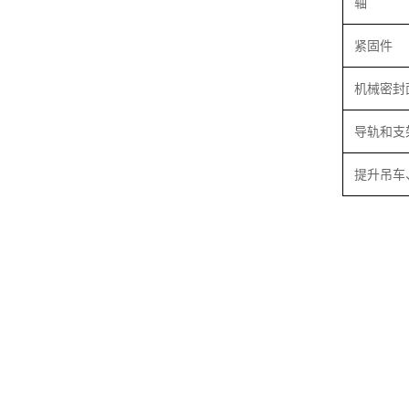
轴
紧固件
机械密封
导轨和支
提升吊车