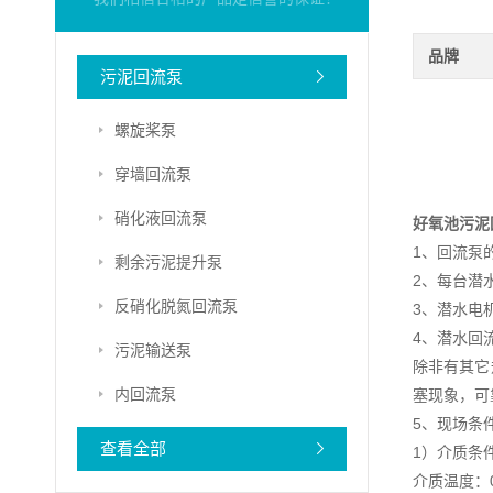
品牌
污泥回流泵
螺旋桨泵
穿墙回流泵
硝化液回流泵
好氧池污泥
1、回流泵
剩余污泥提升泵
2、每台潜
反硝化脱氮回流泵
3、潜水电
4、潜水回
污泥输送泵
除非有其它
内回流泵
塞现象，可
5、现场条
查看全部
1）介质条
介质温度：0