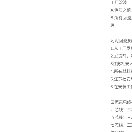
工厂涂漆
A.涂漆之
B.所有回
理。
污泥回流泵
1.从工厂
2.发货前
3江苏杜安
4.所有材
5.江苏杜
6.在安装
回流泵电线
四芯线：三
五芯线：三
七芯线：三