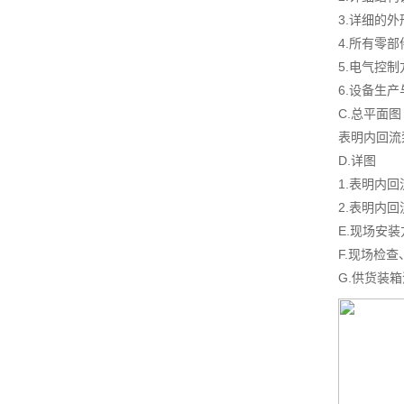
3.详细的
4.所有零
5.电气控
6.设备生
C.总平面图
表明内回流
D.详图
1.表明内
2.表明内
E.现场安
F.现场检
G.供货装