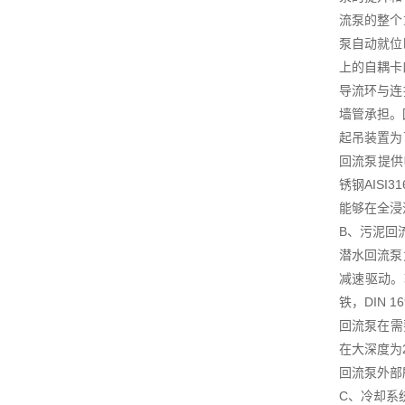
流泵的整个
泵自动就位
上的自耦卡
导流环与连
墙管承担。
起吊装置为
回流泵提供
锈钢AIS
能够在全浸
B、污泥回
潜水回流泵
减速驱动。
铁，DIN 
回流泵在需
在大深度为
回流泵外部
C、冷却系