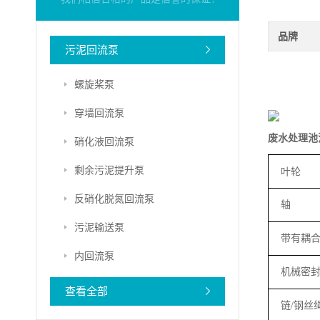
品牌
污泥回流泵
螺旋桨泵
穿墙回流泵
废水处理池
硝化液回流泵
剩余污泥提升泵
叶轮
反硝化脱氮回流泵
轴
污泥输送泵
带有耦
内回流泵
机械密
查看全部
链
/
钢丝