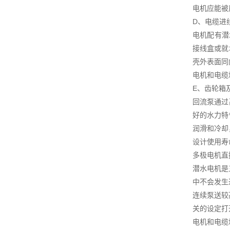
电机应能被
D、电缆进
电机配有潜
接线盒或就
壳外表面同
电机和电缆
E、齿轮箱
回流泵通过
好的水力特
润滑和冷却
设计使用寿命
多极电机直
潜水电机是
中不会发生
连续泵送较
关的设定打
电机和电缆