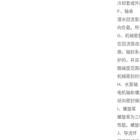
冷却套或外
F、轴承
潜水回流泵
向负载。所有
G、机械密
在回流泵齿
换。轴封系
护的，并且
酸碱度范围在
机械密封的
H、水泵轴
电机轴和螺
径向密封保
I、螺旋桨
螺旋桨为三
性能。螺旋
J、导流环