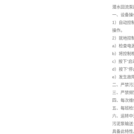
潜水回流泵
一、设备操
1）自动控
操作。
2）就地控
a）检查电
b）将控制柜
c）按下“
d）按下“
e）发生故
二、严禁污
三、严禁频
四、每次维
五、每班检
六、运转中
污泥泵输送
具备此特性