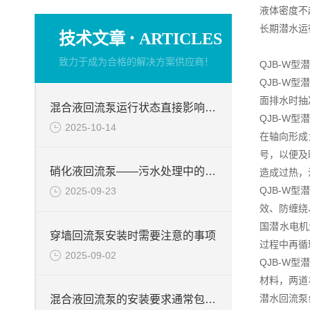
液体密度不超
长期潜水运
·
技术文章
ARTICLES
致力于成为合格的解决方案供应商！
QJB-W
QJB-W
面排水时抽
混合液回流泵运行状态直接影响整个工艺流程的稳定性与效率
QJB-W
2025-10-14
在轴向形成
号，以便及
硝化液回流泵——污水处理中的关键角色
造成过热，
QJB-W
2025-09-23
效、防缠绕
国潜水电机
穿墙回流泵安装时需要注意的事项
过程中再循
2025-09-02
QJB-W
材料，两道
潜水回流泵
混合液回流泵的安装要求通常包括以下几个方面