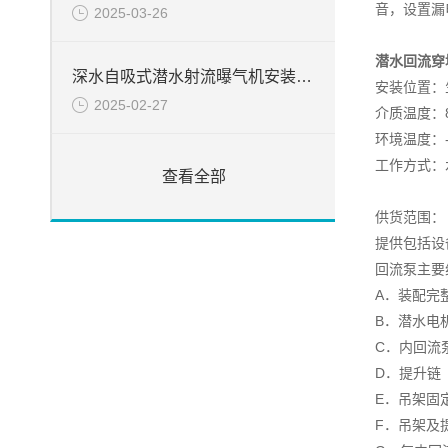
音，设置漏
2025-03-26
潜水回流穿
深水自吸式潜水射流曝气机安装简介
安装位置：
2025-02-27
介质温度：8
环境温度：-
工作方式：水
查看全部
供货范围：
提供包括设
回流泵主要
A．装配完
B．潜水电
C．内回流
D．提升链
E．吊架固
F．吊架及