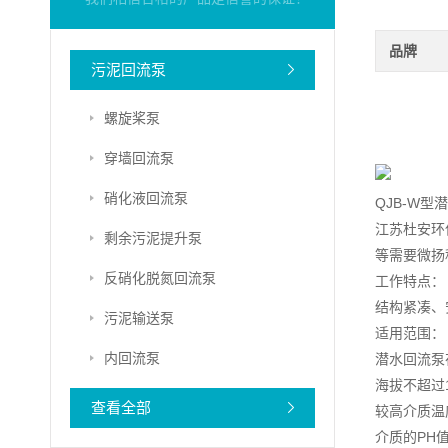
品牌
污泥回流泵
螺旋桨泵
穿墙回流泵
硝化液回流泵
QJB-W
江苏杜安环
剩余污泥提升泵
等需要微扬
反硝化脱氮回流泵
工作特点：
结构紧凑、
污泥输送泵
适用范围：
内回流泵
潜水回流泵
海拔不超过1
查看全部
较高介质温
介质的PH值