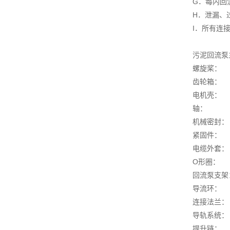
G．每内回
H．泄漏、
I．所有连
污泥回流泵
螺旋桨： 
齿轮箱
电机壳
轴： 不锈
机械密封
紧固件： 
电缆外
O形圈
回流泵支架
导流环： 
连接法兰：
导轨系统：
提升链： 