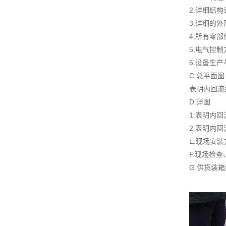
2.详细结
3.详细的
4.所有零
5.电气控
6.设备生
C.总平面图
表明内回流
D.详图
1.表明内
2.表明内
E.现场安
F.现场检
G.供货装