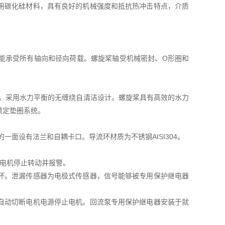
用碳化硅材料，具有良好的机械强度和抵抗热冲击特点，介质
能承受所有轴向和径向荷载。螺旋桨轴受机械密封、O形圈和
污水。采用水力平衡的无缠绕自清洁设计。螺旋桨具有高效的水力
锁定垫圈系统。
一面设有法兰和自耦卡口。导流环材质为不锈钢AISI304。
 电机停止转动并报警。
坏。泄漏传感器为电极式传感器，信号能够被专用保护继电器
自动切断电机电源停止电机。回流泵专用保护继电器安装于就