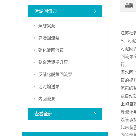
品牌
污泥回流泵
螺旋桨泵
江苏杜
穿墙回流泵
A、污
污泥回
硝化液回流泵
回流泵
剩余污泥提升泵
行。
潜水回
反硝化脱氮回流泵
泵的提
污泥输送泵
流泵的
泵自动
内回流泵
上的自
导流环
查看全部
墙管承
起吊装
回流泵