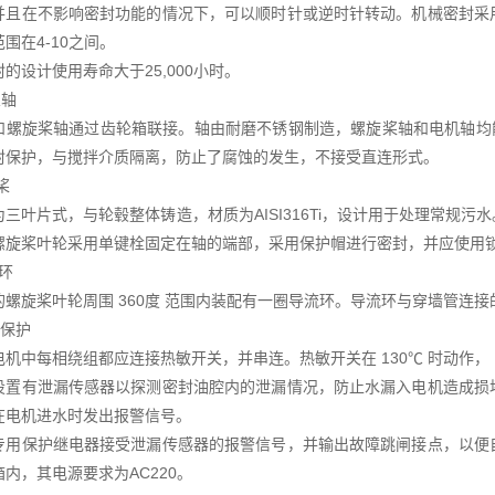
并且在不影响密封功能的情况下，可以顺时针或逆时针转动。机械密封采
围在4-10之间。
的设计使用寿命大于25,000小时。
泵轴
和螺旋桨轴通过齿轮箱联接。轴由耐磨不锈钢制造，螺旋桨轴和电机轴均
封保护，与搅拌介质隔离，防止了腐蚀的发生，不接受直连形式。
桨
为三叶片式，与轮毂整体铸造，材质为AISI316Ti，设计用于处理常规
螺旋桨叶轮采用单键栓固定在轴的端部，采用保护帽进行密封，并应使用
环
螺旋桨叶轮周围 360度 范围内装配有一圈导流环。导流环与穿墙管连接的
机保护
电机中每相绕组都应连接热敏开关，并串连。热敏开关在 130℃ 时动作，
设置有泄漏传感器以探测密封油腔内的泄漏情况，防止水漏入电机造成损
在电机进水时发出报警信号。
专用保护继电器接受泄漏传感器的报警信号，并输出故障跳闸接点，以便
内，其电源要求为AC220。