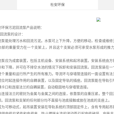
杜安环保
安环保污泥回流泵产品说明：
泥回流泵的设计：
流泵能处理污水和回流污泥。水泵可上下升降，方便的移动，检查或维修
全部的重量受力在一个支架上，并且这个支架必须可承受水泵形成的推力
流泵应为成套装置，包括主机设备、安装系统和起吊装置。安装系统由方
升和下降，并可在不排空水池的情况下拆卸和安装回流泵。回流泵装在一
整个重量和运行所产生的所有推力。导流环与穿墙管连接的一面设置有法
就位时起连接作用的自耦装置，以及固定导轨的插座。回流泵能在导轨引
耦卡口和连接法兰的自耦装置，自动稳固地与穿墙管连接。
与连接法兰的密封为金属与金属之间的连接，依靠泵的自重压紧。整个回
担。回流泵和支架的任何部分均不直接与池底接触或放在池底的支座上。
置为可移动式，起吊装置安装在导轨系统的顶部固定件上，含有专用起吊
提供电缆拉紧件和电缆夹，防止搅拌水流的波动而引起电缆破坏。安装支架和