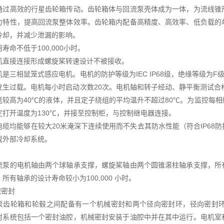
通过高效的行星齿轮箱传动。齿轮箱体与回流泵壳体成为一体，为流线锥
力特性，提高回流泵整体效率。齿轮箱内配备高精度、高效率、低负载的
冷却，并减少泄漏的影响。
寿命不低于100,000小时。
机直接连接形成螺旋桨转速设计不被接收。
机是三相鼠笼式感应电机。电机的防护等级为IEC IP68级，绝缘等级为
发生过载。电机每小时启动次数20次。电机轴和转子经动、静平衡测试合格。
送较高为40℃的液体，并且定子绕组的平均温升不超过80℃。为监控每
定打开温度为130℃，并接至控制柜，与控制继电器连接。
电缆均能够在较大20米淹深下连续使用而不失去其防水性能（符合IP68
或外部冷却系统。
流泵的电机轴由两个球轴承支撑，螺旋桨轴由两个圆锥滚柱轴承支撑，所
所有轴承的设计寿命较小为100,000 小时。
械密封
泵齿轮箱和轮毂之间配备有一个机械密封和两个径向密封环，径向密封
封系统包括一个密封油腔，机械密封安装于油腔中并在其中运行。电机室