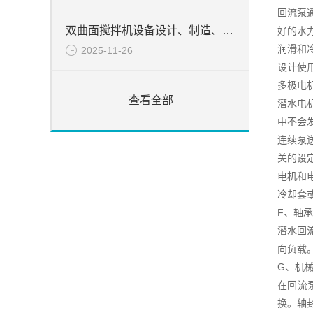
回流泵
双曲面搅拌机设备设计、制造、检验所遵循的目录
好的水
润滑和
2025-11-26
设计使用
多极电
查看全部
潜水电
中不会
连续泵
关的设
电机和
冷却套
F、轴承
潜水回
向负载。
G、机
在回流
换。轴