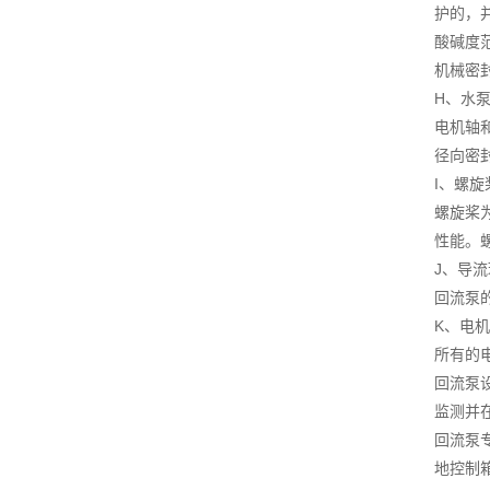
护的，
酸碱度范
机械密封
H、水
电机轴
径向密
I、螺旋
螺旋桨
性能。
J、导流
回流泵的
K、电
所有的
回流泵
监测并
回流泵
地控制箱