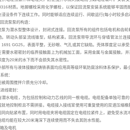
ISI316材质。地脚螺栓采用化学螺栓，以保证回流泵安装系统能够牢固
全浸没条件下连续工作。同时能够适应连续运行、间歇运行(每小时较多启
泥回流泵泵的构造：
流泵为潜水型整体设计，封闭式连接。回流泵所有的组件包括电机和齿轮
动。转动头部呈流线锥型，结构紧凑。回流泵带导流环与穿墙管法兰连
N 1691 GG25，表面平整，无砂眼、气孔或其它缺陷。壳体厚度足以承受
在需要水密密封的临界接触面上为机械加工面，采用金属与金属接触，并
深度为20米的水下而不会损失其水密性。
外部所有与液体接触的铸铁表面均应用高等级环氧防腐涂料体系保护，最小厚
却系统：
能被周围搅拌介质充分冷却。
缆进线密封：
有潜水电缆，为包括控制和动力芯线的同一根电缆。电缆配备单独可靠的
或就地控制柜且不需拼接。电缆接入接线室使用可重复使用的双道压缩橡
面同向贴紧布置，同时用电缆夹将电缆固定在电缆拉紧件上，避免受水流
电缆均能在较大20米淹深下连续使用而不失去其防水性能。
轮箱及电机