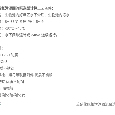
脱氮污泥回流泵选型计算
工艺条件：
置：生物池内好氧区水下介质：生物池内污水
：8～35℃ 介质 PH：5～9
：-10℃～45℃
：水下间歇运转或 24h/d 连续运行。
质：
T250 防腐
Crl3
优质不锈钢
螺栓、螺母等联接附件 优质不锈钢
支架 优质不锈钢
 丁腈橡胶
 碳化硅-碳化钨