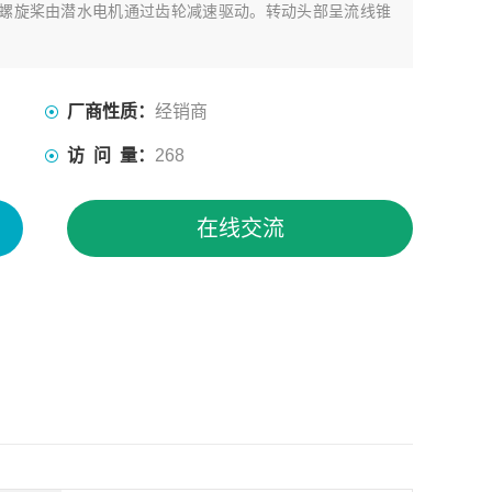
螺旋桨由潜水电机通过齿轮减速驱动。转动头部呈流线锥
厂商性质：
经销商
访 问 量：
268
在线交流