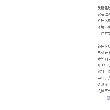
反硝化
安装位
介质温度
环境温度
工作方式
部件材
电机壳 H
叶轮轴 2
叶 轮 
螺钉、
导杆、
O 形圈
机械密封