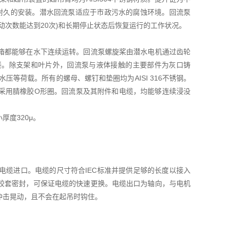
而耐久的安装。潜水回流泵适应于市政污水的腐蚀环境。回流泵
动次数能达到20次)和长期停止状态后恢复运行的工作状况。
箱都能够在水下连续运转。回流泵螺旋桨由潜水电机通过齿轮
接。除支架和叶片外，回流泵与液体接触的主要部件为灰口铸
水压等荷载。所有的螺母、螺钉和垫圈均为AISI 316不锈钢。
采用腈橡胶O形圈。回流泵及其附件和电缆，均能够连续浸没
度320μ。
电缆进口。电缆的尺寸符合IEC标准并提供足够的长度以接入
胶套密封，可保证电缆的快速更换。电缆出口为轴向，与电机
冲击晃动，且不会在起吊时钩住。