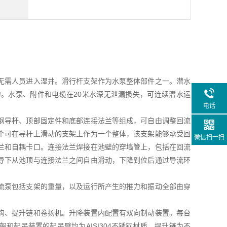
无需人员进入湿井。滑行杆支架作为水泵整体部件之一。潜水
。水泵、附件和电缆在20米水深无泄漏损失，可连续潜水运
电话
钢导杆、顶部固定件和底部连接法兰等组成，可自由调整回流
个可在导杆上滑动的支架上作为一个整体，该支架能够承受回
微信扫一扫
兰和自耦卡口。连接法兰焊接在池壁的穿墙管上，包括在回流
导下从池顶与连接法兰之间自由滑动，下降到位后通过导流环
流泵包括支架的重量，以及运行所产生的推力和振动全部由穿
钩、提升链和卷扬机。升降装置内配置有双向制动装置。每台
起吊装置的起吊臂均为AISI304不锈钢材质。提升链为不