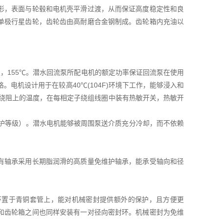
形，表面与轮毂和电机壳平滑过渡，从而保证高度稳定性和良
单极行星齿轮，齿轮齿由高耐磨合金钢制成。齿轮箱内充油以
F级，155℃。潜水回流泵所配电机的额定功率保证回流泵在使用
电机设计用于在较高40℃(104F)环境下工作，能够浸入和
相绕阻上的温度，在每相定子绕组线圈中装有热敏开关，热敏开
防护等级）。潜水电机能够被周围泵送介质充分冷却，而不依赖
有轴承采用长期脂润滑的高质量免维护轴承，能承受轴向和径
环置于青铜套管上，能对机械密封提供额外的保护，且方便更
和齿轮箱之间也同样安装有一对径向密封环。机械密封为免维