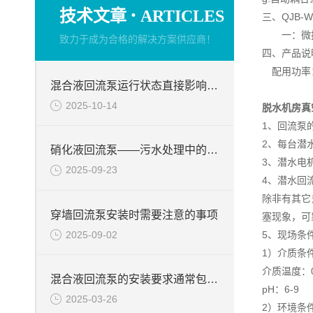
·
技术文章
ARTICLES
三、QJB
一：微扬
致力于成为合格的解决方案供应商！
四、产品说
配用功率：1
混合液回流泵运行状态直接影响整个工艺流程的稳定性与效率
2025-10-14
脱水机房真
1、回流泵
2、每台潜
硝化液回流泵——污水处理中的关键角色
3、潜水电
2025-09-23
4、潜水回
除非有其它
穿墙回流泵安装时需要注意的事项
塞现象，可
2025-09-02
5、现场条
1）介质条
介质温度：0
混合液回流泵的安装要求通常包括以下几个方面
pH：6-9
2025-03-26
2）环境条