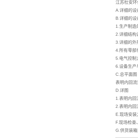
江苏杜安环
A.详细的
B.详细的
1.生产制
2.详细结
3.详细的
4.所有零
5.电气控
6.设备生
C.总平面图
表明内回流
D.详图
1.表明内
2.表明内
E.现场安
F.现场检
G.供货装