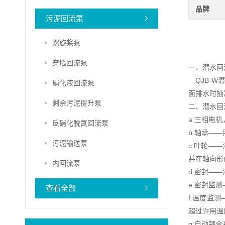
品牌
污泥回流泵
螺旋桨泵
穿墙回流泵
一、潜水回
QJB-W
硝化液回流泵
面排水时抽
剩余污泥提升泵
二、潜水回
a:三相电机
反硝化脱氮回流泵
b:轴承——
污泥输送泵
c:叶轮—
并在轴向形
内回流泵
d:密封—
e:密封监
查看全部
f:温度监
超过许用温
g:自动耦