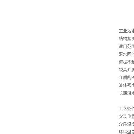
工业污
结构紧
适用范
潜水回
海拔不超
较高介质
介质的P
液体密度
长期潜
工艺条
安装位
介质温度
环境温度