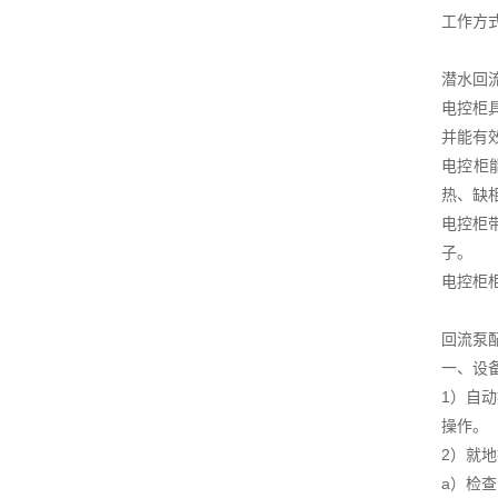
工作方式
潜水回
电控柜
并能有
电控柜
热、缺
电控柜
子。
电控柜
回流泵
一、设备
1）自
操作。
2）就
a）检