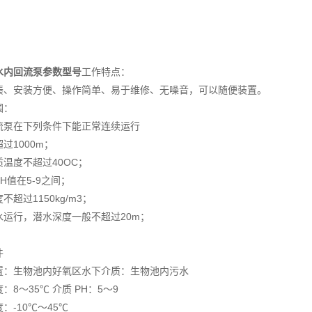
水内回流泵参数型号
工作特点：
凑、安装方便、操作简单、易于维修、无噪音，可以随便装置。
围：
流泵在下列条件下能正常连续运行
过1000m；
温度不超过40OC；
H值在5-9之间；
不超过1150kg/m3；
水运行，潜水深度一般不超过20m；
件
置：生物池内好氧区水下介质：生物池内污水
：8～35℃ 介质 PH：5～9
：-10℃～45℃