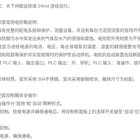
：水下间歇运转或 24h/d 连续运行。
流泵现场电控箱说明：
具有完整的配电系统和保护、测量设备，并设有每台污泥回流泵的现场开停转
效防御污水中挥发出来的气体及水汽的侵蚀和腐蚀。电控柜外壳材质为不
能显示进线电源的电流、电压，每台穿墙泵的温度、湿度的越限报警信
相和短路等保护并实现故障时的保护性自动停机。电机的启动装置包括断
带 PLC 输入、输出接口。PLC 输出：开、停机；PLC 输入：准操
柜体材质，室外采用 304不锈钢，室内采用碳钢喷涂，箱体尺寸为标配，
配套控制箱安全操作：
操作分“就地"和“自动"两种形式。
动控制。检查电源并确保通电后，将控制柜面板上的选择开关拨至“自动"
地控制。
查电源，确保通电。