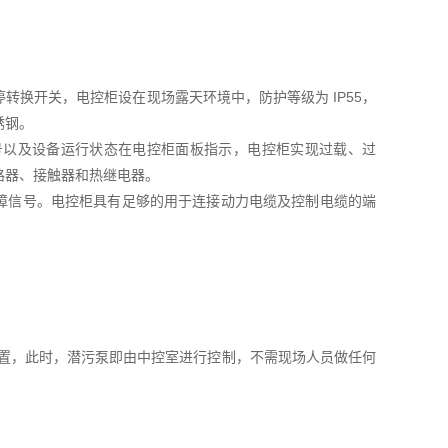
换开关，电控柜设在现场露天环境中，防护等级为 IP55，
锈钢。
号以及设备运行状态在电控柜面板指示，电控柜实现过载、过
路器、接触器和热继电器。
作、故障信号。电控柜具有足够的用于连接动力电缆及控制电缆的端
位置，此时，潜污泵即由中控室进行控制，不需现场人员做任何