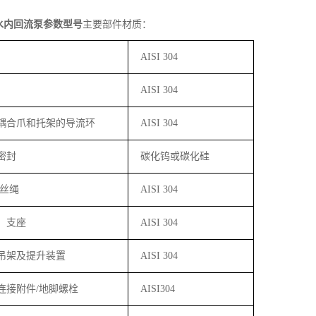
水内回流泵参数型号
主要部件材质：
AISI 304
AISI 304
耦合爪和托架的导流环
AISI 304
密封
碳化钨或碳化硅
丝绳
AISI 304
、支座
AISI 304
吊架及提升装置
AISI 304
连接附件
/
地脚螺栓
AISI304