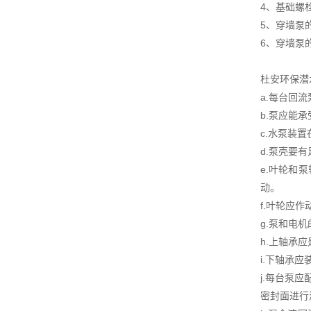
4、基础螺
5、穿墙泵
6、穿墙泵
杜安环保潜
a.每台回
b.泵应能
c.水泵装
d.泵壳要
e.叶轮和
动。
f.叶轮应
g.泵和电
h.上轴承
i.下轴承
j.每台泵
密封面进行