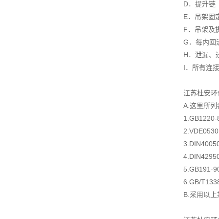
D．提升链
E．吊架固
F．吊架及
G．每内回
H．泄漏、
I．所有连
江苏杜安环
A.这里所
1.GB122
2.VDE05
3.DIN4
4.DIN4
5.GB19
6.GB/T1
B.采用以