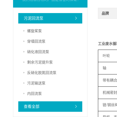
品牌
污泥回流泵
螺旋桨泵
穿墙回流泵
工业废水循
硝化液回流泵
叶轮
剩余污泥提升泵
轴
反硝化脱氮回流泵
带有耦
污泥输送泵
机械密
内回流泵
链
/
钢丝
查看全部