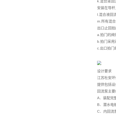
k.混合液
安装在导杆
l.混合液
m.所有混
出口止回拍
a.拍门的
b.拍门采
c.出口拍
设计要求
江苏杜安环
提供包括设
回流泵主要
A．装配完
B．潜水电
C．内回流