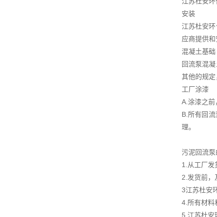
江苏杜安环
安装
江苏杜安环
应商提供和
混凝土基础
回流泵混凝
其他的规定
工厂涂漆
A.涂漆之
B.所有回
理。
污泥回流泵
1.从工厂
2.发货前
3江苏杜安
4.所有材
5.江苏杜