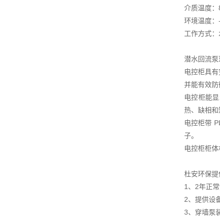
介质温度：8
环境温度：-
工作方式：水
潜水回流泵
电控柜具有
并能有效防
电控柜能显
热、缺相和
电控柜带 
子。
电控柜柜体
杜安环保提
1、2年正
2、提供设
3、穿墙泵