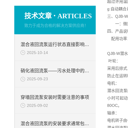
超过许用温
g:自动耦
·
技术文章
ARTICLES
三、QJB
一：微扬
致力于成为合格的解决方案供应商！
四、产品说
配用功率：1
混合液回流泵运行状态直接影响整个工艺流程的稳定性与效率
2025-10-14
QJB-W
叶轮：
采用后掠式
硝化液回流泵——污水处理中的关键角色
防止在运转
2025-09-23
电机：
潜水回流泵
穿墙回流泵安装时需要注意的事项
小时可起动
2025-09-02
80OC。
轴承：
电机转子由
混合液回流泵的安装要求通常包括以下几个方面
潜水回流泵