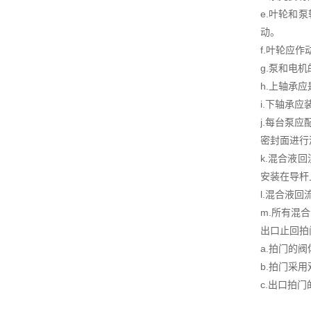
e.叶轮和
动。
f.叶轮应
g.泵和电
h.上轴承
i.下轴承
j.每台泵
密封面进行
k.混合液
安装在导杆
l.混合液
m.所有混
出口止回拍
a.拍门的
b.拍门采
c.出口拍