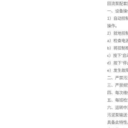
回流泵配套
一、设备操
1）自动控
操作。
2）就地控
a）检查电
b）将控制柜
c）按下“
d）按下“
e）发生故
二、严禁污
三、严禁频
四、每次维
五、每班检
六、运转中
污泥泵输送
具备此特性