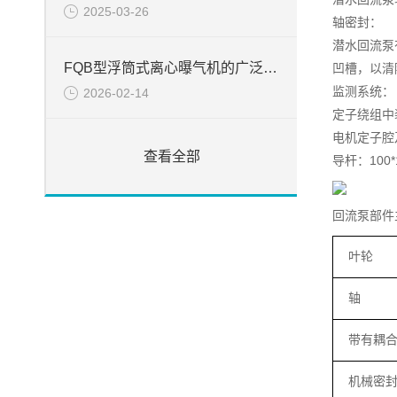
2025-03-26
轴密封：
潜水回流泵
FQB型浮筒式离心曝气机的广泛应用
凹槽，以清
监测系统：
2026-02-14
定子绕组中
电机定子腔
查看全部
导杆：100*
回流泵部件
叶轮
轴
带有耦
机械密