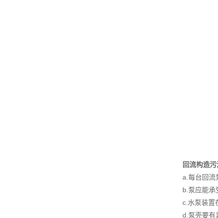
回流构造污
a.每台回
b.泵应能
c.水泵装
d.泵壳要