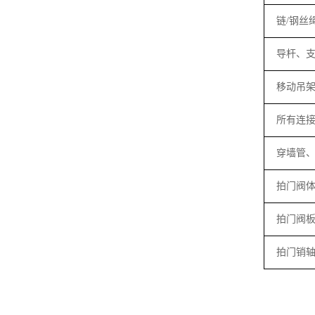
链
/
钢丝
导杆、
移动吊
所有连
穿墙管
拍门阀
拍门阀
拍门销