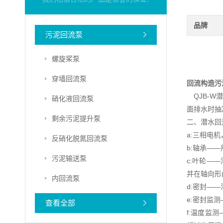
品牌
污泥回流泵
螺旋桨泵
穿墙回流泵
回流构造污
QJB-W
硝化液回流泵
面排水时抽
剩余污泥提升泵
二、潜水回
a:三相电机
反硝化脱氮回流泵
b:轴承——
污泥输送泵
c:叶轮—
并在轴向形
内回流泵
d:密封—
e:密封监
查看全部
f:温度监