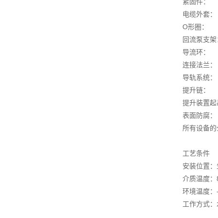
紧固件： 
电缆外
O形圈
回流泵支架
导流环： 
连接法兰：
导轨系统：
提升链： 
提升装置起
表面防腐
所有设备的
工艺条件
安装位置：
介质温度：8
环境温度：-
工作方式：水