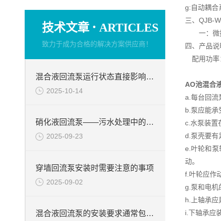
g:自动耦
三、QJB
·
技术文章
ARTICLES
一：微扬
致力于成为合格的解决方案供应商！
四、产品说
配用功率：1
混合液回流泵运行状态直接影响整个工艺流程的稳定性与效率
AO池混合
2025-10-14
a.每台回
b.泵应能
硝化液回流泵——污水处理中的关键角色
c.水泵装
d.泵壳要
2025-09-23
e.叶轮和
动。
穿墙回流泵安装时需要注意的事项
f.叶轮应
2025-09-02
g.泵和电
h.上轴承
i.下轴承
混合液回流泵的安装要求通常包括以下几个方面