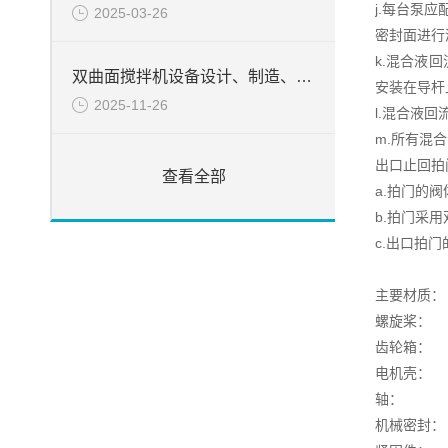
j.每台泵
2025-03-26
密封面进行
k.混合液
双曲面搅拌机设备设计、制造、检验所遵循的目录
安装在导杆
2025-11-26
l.混合液
m.所有混
出口止回拍
查看全部
a.拍门的
b.拍门采
c.出口拍
主要材质：
螺旋桨： 
齿轮箱
电机壳
轴： 不锈
机械密封