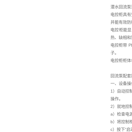
潜水回流泵
电控柜具有
并能有效防
电控柜能显
热、缺相和
电控柜带 
子。
电控柜柜体
回流泵配套
一、设备操
1）自动控
操作。
2）就地控
a）检查电
b）将控制柜
c）按下“