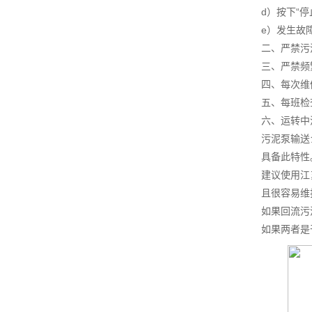
d）按下“
e）发生故
二、严禁污
三、严禁频
四、每次维
五、每班检
六、运转中
污泥泵输送
具备此特性
建议使用江
且很容易维
如果回流污
如果两者是