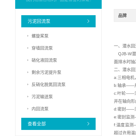
品牌
污泥回流泵
螺旋桨泵
一、潜水回
穿墙回流泵
QJB-W
硝化液回流泵
面排水时抽
二、潜水回
剩余污泥提升泵
a:三相电机
反硝化脱氮回流泵
b:轴承——
c:叶轮—
污泥输送泵
并在轴向形
内回流泵
d:密封—
e:密封监
查看全部
f:温度监
超过许用温