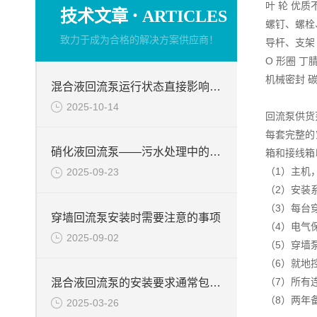
叶 轮 优质
·
技术文章
ARTICLES
螺钉、螺栓
致力于成为合格的解决方案供应商！
导杆、支架
O 形圈 丁
机械密封 
混合液回流泵运行状态直接影响整个工艺流程的稳定性与效率
2025-10-14
回流泵供货
每套完整的
硝化液回流泵——污水处理中的关键角色
箱和接线箱
（1）主机
2025-09-23
（2）安装
（3）每台
穿墙回流泵安装时需要注意的事项
（4）电气
2025-09-02
（5）穿墙
（6）就地
（7）所有
混合液回流泵的安装要求通常包括以下几个方面
（8）两年
2025-03-26