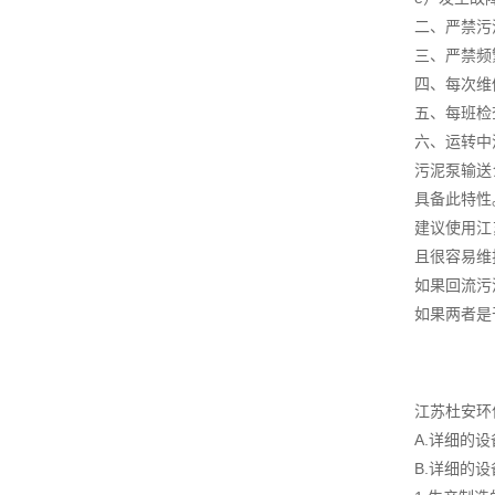
二、严禁污
三、严禁频
四、每次维
五、每班检
六、运转中
污泥泵输送
具备此特性
建议使用江
且很容易维
如果回流污
如果两者是
江苏杜安环
A.详细的
B.详细的