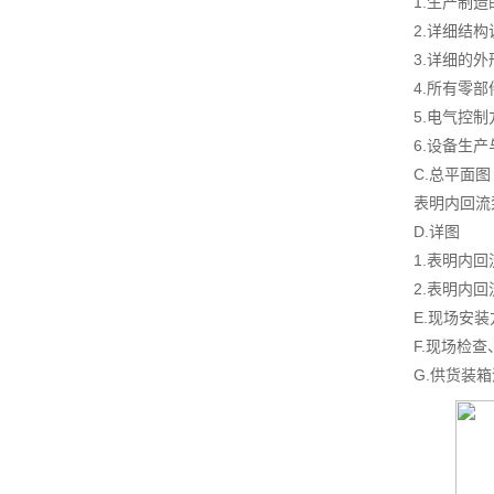
1.生产制
2.详细结
3.详细的
4.所有零
5.电气控
6.设备生
C.总平面图
表明内回流
D.详图
1.表明内
2.表明内
E.现场安
F.现场检
G.供货装