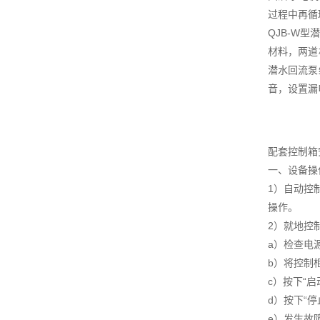
过程中再循
QJB-W
材料，两道
潜水回流泵
音，设置漏
配套控制箱
一、设备操
1）自动控
操作。
2）就地控
a）检查电
b）将控制柜
c）按下“
d）按下“
e）发生故