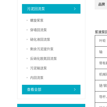
品牌
污泥回流泵
螺旋桨泵
穿墙回流泵
浆液泵
硝化液回流泵
叶轮
剩余污泥提升泵
轴
反硝化脱氮回流泵
带有
污泥输送泵
机械
内回流泵
链
/
钢
查看全部
导杆