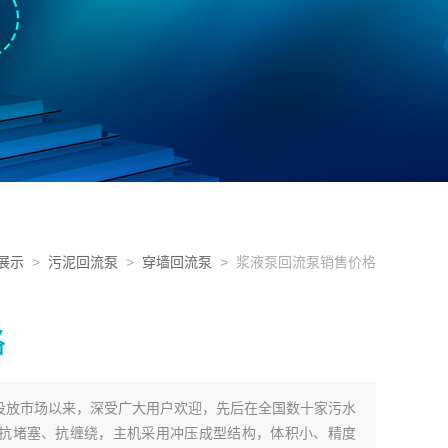
展示
>
污泥回流泵
>
穿墙回流泵
> 浆液泵回流泵销售价格
格
投放市场以来，深受广大用户欢迎，先后在全国数十家污水
抗堵塞、抗缠绕，主机采用冲压成型结构，体积小、精度