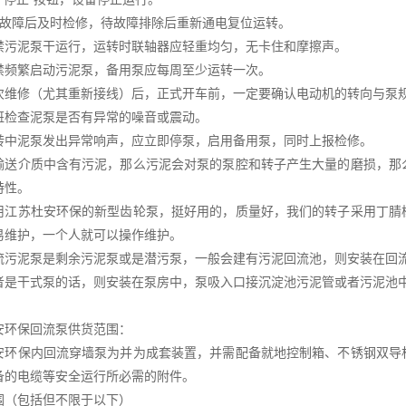
生故障后及时检修，待故障排除后重新通电复位运转。
禁污泥泵干运行，运转时联轴器应轻重均匀，无卡住和摩擦声。
禁频繁启动污泥泵，备用泵应每周至少运转一次。
次维修（尤其重新接线）后，正式开车前，一定要确认电动机的转向与泵
班检查泥泵是否有异常的噪音或震动。
转中泥泵发出异常响声，应立即停泵，启用备用泵，同时上报检修。
输送介质中含有污泥，那么污泥会对泵的泵腔和转子产生大量的磨损，那
特性。
用江苏杜安环保的新型齿轮泵，挺好用的，质量好，我们的转子采用丁腈
易维护，一个人就可以操作维护。
流污泥泵是剩余污泥泵或是潜污泵，一般会建有污泥回流池，则安装在回
者是干式泵的话，则安装在泵房中，泵吸入口接沉淀池污泥管或者污泥池
安环保回流泵供货范围：
安环保内回流穿墙泵为并为成套装置，并需配备就地控制箱、不锈钢双导
备的电缆等安全运行所必需的附件。
围（包括但不限于以下）