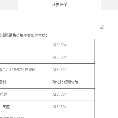
杜安环保
回流泵销售价格
主要部件材质：
AISI 304
AISI 304
耦合爪和托架的导流环
AISI 304
密封
碳化钨或碳化硅
丝绳
AISI 304
、支座
AISI 304