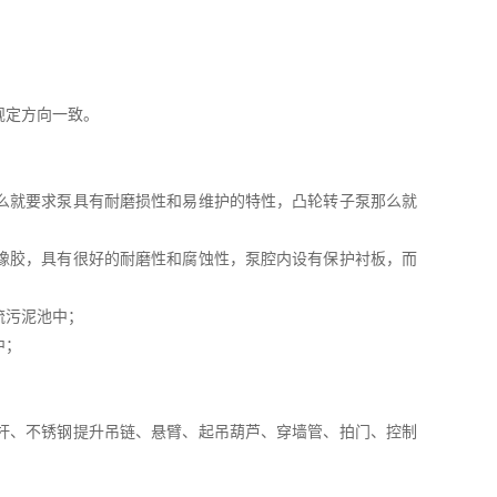
规定方向一致。
么就要求泵具有耐磨损性和易维护的特性，凸轮转子泵那么就
橡胶，具有很好的耐磨性和腐蚀性，泵腔内设有保护衬板，而
流污泥池中；
中；
杆、不锈钢提升吊链、悬臂、起吊葫芦、穿墙管、拍门、控制