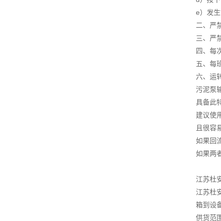
e）发
二、严
三、严
四、每
五、每
六、运
污泥泵
具备此
建议使
且很容
如果回
如果两
江苏杜
江苏杜
箱到设
供货范