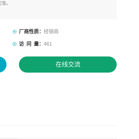
可靠。
厂商性质：
经销商
访 问 量：
461
在线交流