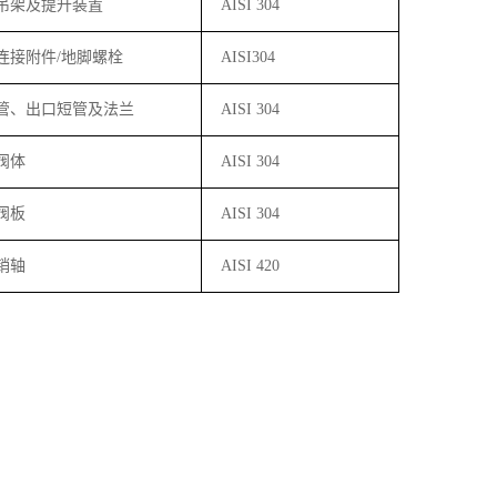
吊架及提升装置
AISI 304
连接附件
/
地脚螺栓
AISI304
管、出口短管及法兰
AISI 304
阀体
AISI 304
阀板
AISI 304
销轴
AISI 420