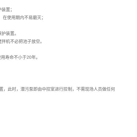
护装置；
，在使用期内不易磨灭；
保护装置。
搅拌机不必把池子放空。
用寿命不小于20年。
位置，此时，潜污泵即由中控室进行控制，不需现场人员做任何