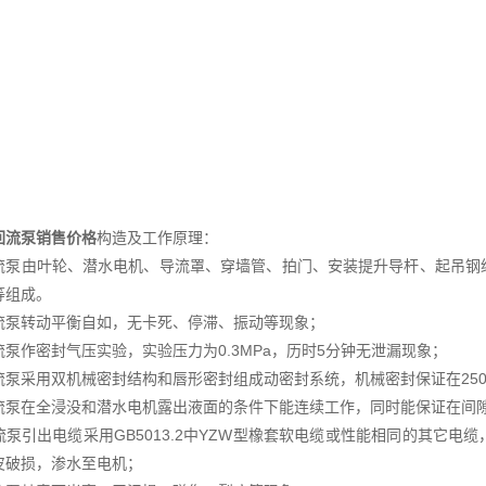
回流泵销售价格
构造及工作原理：
流泵由叶轮、潜水电机、导流罩、穿墙管、拍门、安装提升导杆、起吊钢
等组成。
流泵转动平衡自如，无卡死、停滞、振动等现象；
流泵作密封气压实验，实验压力为0.3MPa，历时5分钟无泄漏现象；
流泵采用双机械密封结构和唇形密封组成动密封系统，机械密封保证在250
流泵在全浸没和潜水电机露出液面的条件下能连续工作，同时能保证在间
流泵引出电缆采用GB5013.2中YZW型橡套软电缆或性能相同的其它电
皮破损，渗水至电机；