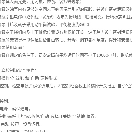
流泵其表面光亮，无污损、碰伤、裂痕等现象；
流泵的油室内有足够的空间来容纳因温差引起的膨胀，并设有密封泄漏保
流泵引出电缆中双色线（黄/绿）规定为接地线，联接可靠。接地标志明显
流泵叶轮及转子采用动平衡试验，平衡精度为G6.3；
流泵定子绕组内及上下轴承位置设有热保护开关，定子腔内设有密封泄漏
流泵的安装导杆能保证设备自由转动、升降、调节各种角度，提升和安装
流泵使用寿命：
流泵在规定的条件下，初次故障前平均运行时间不小于10000小时，整机使
配套控制箱安全操作：
操作分“就地"和“自动"两种形式。
动控制。检查电源并确保通电后，将控制柜面板上的选择开关拨至“自动"
地控制。
查电源，确保通电。
制柜面板上的“就地/停/自动"选择开关拨至“就地"位置。
“启动"按钮，设备运行。
“停止"按钮，设备停止运行。