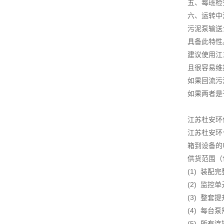
五、每班检
六、运转中
污泥泵输送
具备此特性
建议使用江
且很容易维
如果回流污
如果两者是
江苏杜安环
江苏杜安环
箱到设备的
供货范围（
(1) 装配
(2) 监控单
(3) 整套
(4) 每台
(5) 所