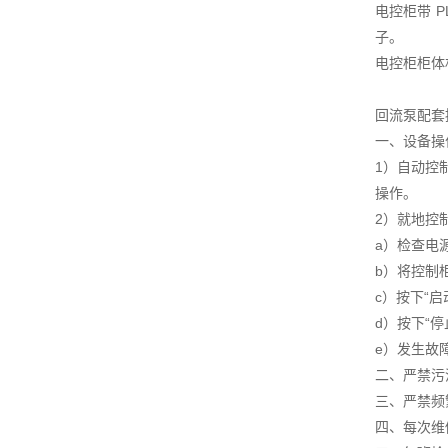
电控柜带 
子。
电控柜柜体
回流泵配套
一、设备操
1）自动控
操作。
2）就地控
a）检查电
b）将控制柜
c）按下“
d）按下“
e）发生故
二、严禁污
三、严禁频
四、每次维