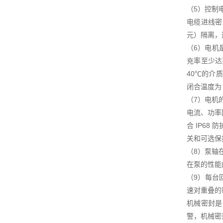
（5）控制
电缆进线密
元）隔离，
（6）电机
充率至少达
40℃的介
闭合温度为
（7）电机
电流、功率
合 IP6
关和可选保
（8）泵轴
在泵的性能
（9）每台
速对重叠的
机械密封是
警，机械密封