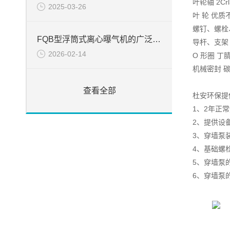
叶轮轴 2Crl
2025-03-26
叶 轮 优质
螺钉、螺栓
FQB型浮筒式离心曝气机的广泛应用
导杆、支架
2026-02-14
O 形圈 丁
机械密封 
查看全部
杜安环保提
1、2年正
2、提供设
3、穿墙泵
4、基础螺
5、穿墙泵
6、穿墙泵