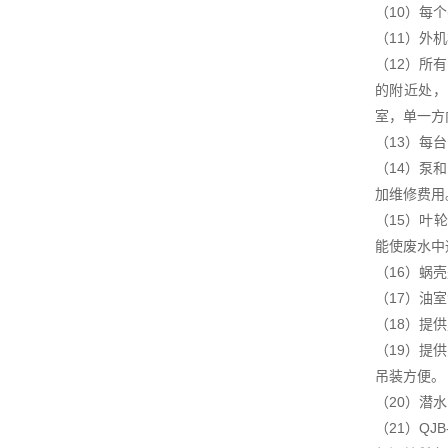
（10）每
（11）外
（12）所
的附近处，出
室，单一方
（13）每
（14）泵
加维修费用
（15）叶
能使废水中
（16）蜗
（17）油室
（18）提供定
（19）提
吊装方便。
（20）潜
（21）Q