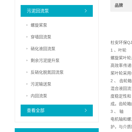
品牌
污泥回流泵
螺旋桨泵
穿墙回流泵
杜安环保Q
硝化液回流泵
1 、叶轮
螺旋桨叶轮
剩余污泥提升泵
高效率传递
反硝化脱氮回流泵
桨叶轮采用
2 、 齿轮箱
污泥输送泵
混合液回流
内回流泵
度稳定性和
成。齿轮箱
查看全部
3 、 轴
电机轴和螺
护，与介质