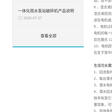
动，且不会
8 、混合
一体化雨水泵站破碎机产品说明
混合液回流
2025-07-27
该在电机或
9 、电机
电机的每一
查看全部
应在摄氏 
10、电机
在定子室中
生活污水潜
1、回流泵
2、每台潜
3、潜水电
4、潜水回
除非有其它
塞现象，可
5、现场条