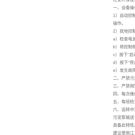
一、设备操
1）自动控
操作。
2）就地控
a）检查电
b）将控制柜
c）按下“
d）按下“
e）发生故
二、严禁污
三、严禁频
四、每次维
五、每班检
六、运转中
污泥泵输送
具备此特性
建议使用江