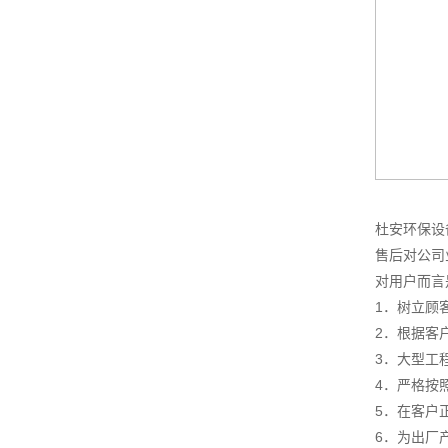
杜安环保设
售后对公司
对用户而言
1．树立顾
2．根据客
3．大型工
4．严格按
5．在客户
6．为出厂