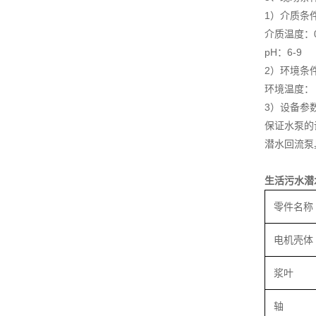
1）介质条
介质温度：0
pH：6-9
2）环境条
环境温度： -
3）设备参
保证水泵的
潜水回流泵
生活污水潜
零件名称
电机壳体
浆叶
轴