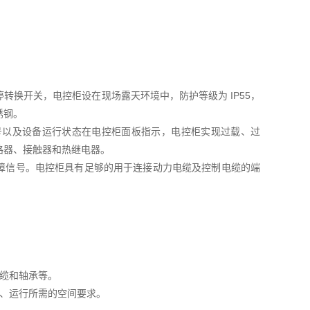
换开关，电控柜设在现场露天环境中，防护等级为 IP55，
锈钢。
号以及设备运行状态在电控柜面板指示，电控柜实现过载、过
路器、接触器和热继电器。
作、故障信号。电控柜具有足够的用于连接动力电缆及控制电缆的端
缆和轴承等。
修、运行所需的空间要求。