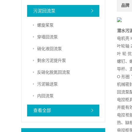
品牌
污泥回流泵
螺旋桨泵
潜水污
穿墙回流泵
电机壳 H
叶轮轴 2
硝化液回流泵
叶 轮 
剩余污泥提升泵
螺钉、
导杆、
反硝化脱氮回流泵
O 形圈
污泥输送泵
机械密封
回流泵
内回流泵
电控柜
并能有
查看全部
电控柜
热、缺
电控柜