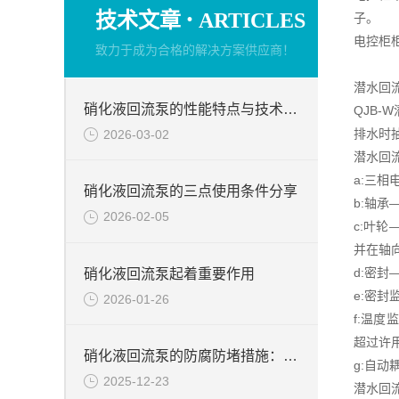
·
技术文章
ARTICLES
子。
电控柜
致力于成为合格的解决方案供应商！
潜水回
硝化液回流泵的性能特点与技术要求介绍
QJB
排水时
2026-03-02
潜水回
a:三相
硝化液回流泵的三点使用条件分享
b:轴承
2026-02-05
c:叶
并在轴
d:密
硝化液回流泵起着重要作用
e:密
2026-01-26
f:温
超过许
硝化液回流泵的防腐防堵措施：预防结垢与堵塞的有效方法
g:自
2025-12-23
潜水回