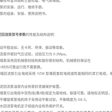
础螺栓布置详图和土建荷载、电气原理图。
墙泵的安装、运行、维修手册。
墙泵的组装、安装、使用说明书。
泥回流泵型号参数
的性能及结构说明：
转动平稳自如，无卡死、停滞、振动等现象。
流泵作密封气压试验，试验压力为 0.2Mpa。
穿墙泵采用双机械密封结构和唇形密封结构，机械密封保证在
0 小时内可靠运行而不需更换。
穿墙回流泵引出电缆采用 YZW 型橡胶套软电缆或性能相同的其它电缆
污泥回流泵油室内设有密封泄漏保护装置。
穿墙泵引出电缆中双色线(黄/绿)规定为接地线，联接可靠。接地标志明显
平螺旋桨泵电机转子采用动平衡试验，平衡精度为 G6.3。
潜水回流泵电机定子绕组内设有热保护开关。