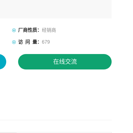
厂商性质：
经销商
访 问 量：
679
在线交流