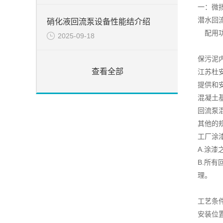
一：微
潜水回
硝化液回流泵设备性能结介绍
配用功率
2025-09-18
保污泥
查看全部
江苏杜
提供和
混凝土
回流泵
其他的
工厂涂
A.涂
B.所
理。
工艺条
安装位