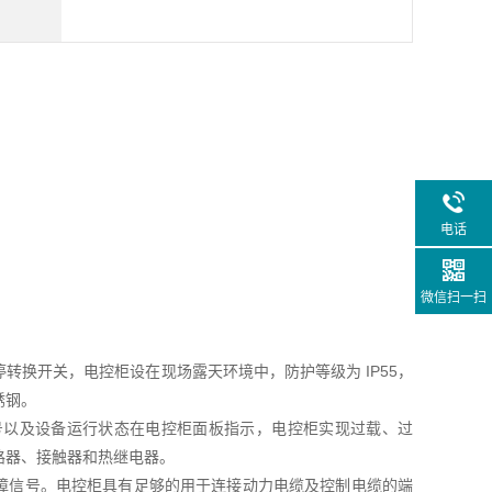
电话
微信扫一扫
换开关，电控柜设在现场露天环境中，防护等级为 IP55，
锈钢。
号以及设备运行状态在电控柜面板指示，电控柜实现过载、过
路器、接触器和热继电器。
作、故障信号。电控柜具有足够的用于连接动力电缆及控制电缆的端