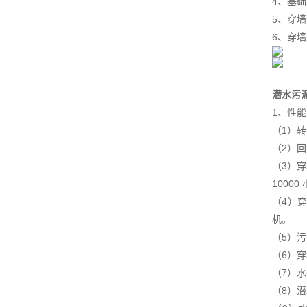
4、基
5、穿
6、穿
潜水污
1、性能
（1）
（2）回
（3）
1000
（4）
机。
（5）
（6）
（7）水
（8）