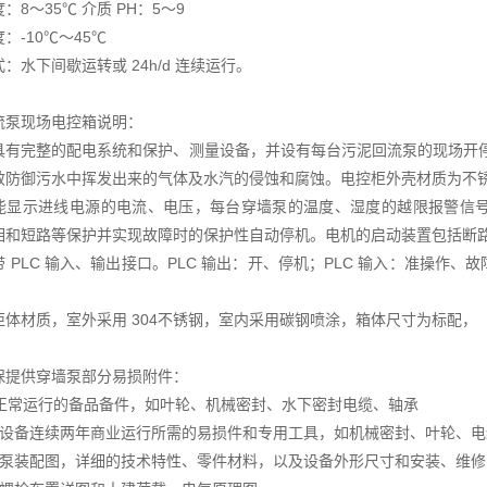
：8～35℃ 介质 PH：5～9
：-10℃～45℃
：水下间歇运转或 24h/d 连续运行。
流泵现场电控箱说明：
具有完整的配电系统和保护、测量设备，并设有每台污泥回流泵的现场开停转
效防御污水中挥发出来的气体及水汽的侵蚀和腐蚀。电控柜外壳材质为不
能显示进线电源的电流、电压，每台穿墙泵的温度、湿度的越限报警信
相和短路等保护并实现故障时的保护性自动停机。电机的启动装置包括断
带 PLC 输入、输出接口。PLC 输出：开、停机；PLC 输入：准操
柜体材质，室外采用 304不锈钢，室内采用碳钢喷涂，箱体尺寸为标配，
保提供穿墙泵部分易损附件：
年正常运行的备品备件，如叶轮、机械密封、水下密封电缆、轴承
供设备连续两年商业运行所需的易损件和专用工具，如机械密封、叶轮、电
墙泵装配图，详细的技术特性、零件材料，以及设备外形尺寸和安装、维