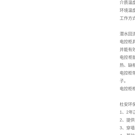
介质温度
环境温度
工作方式
潜水回
电控柜
并能有
电控柜
热、缺
电控柜
子。
电控柜
杜安环
1、2
2、提
3、穿