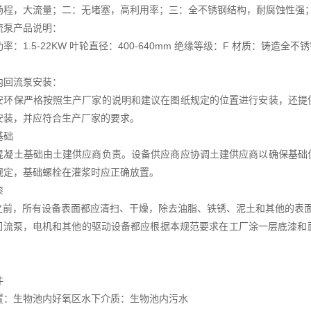
扬程，大流量；二：无堵塞，高利用率；三：全不锈钢结构，耐腐蚀性强
流泵产品说明：
：1.5-22KW 叶轮直径：400-640mm 绝缘等级：F 材质：铸造
内回流泵安装：
安环保严格按照生产厂家的说明和建议在图纸规定的位置进行安装，还提
安装，并应符合生产厂家的要求。
基础
混凝土基础由土建供应商负责。设备供应商应协调土建供应商以确保基础
规定，基础螺栓在灌浆时应正确放置。
漆
漆之前，所有设备表面都应清扫、干燥，除去油脂、铁锈、泥土和其他的表
有回流泵，电机和其他的驱动设备都应根据本规范要求在工厂涂一层底漆
件
置：生物池内好氧区水下介质：生物池内污水