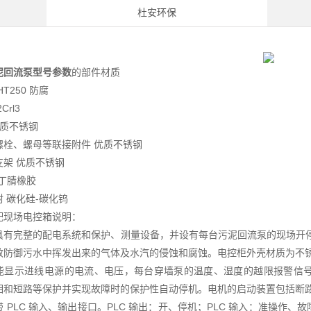
杜安环保
泥回流泵型号参数
的部件材质
T250 防腐
Crl3
优质不锈钢
螺栓、螺母等联接附件 优质不锈钢
支架 优质不锈钢
 丁腈橡胶
 碳化硅-碳化钨
配现场电控箱说明：
具有完整的配电系统和保护、测量设备，并设有每台污泥回流泵的现场开停转
效防御污水中挥发出来的气体及水汽的侵蚀和腐蚀。电控柜外壳材质为不
能显示进线电源的电流、电压，每台穿墙泵的温度、湿度的越限报警信
相和短路等保护并实现故障时的保护性自动停机。电机的启动装置包括断
带 PLC 输入、输出接口。PLC 输出：开、停机；PLC 输入：准操