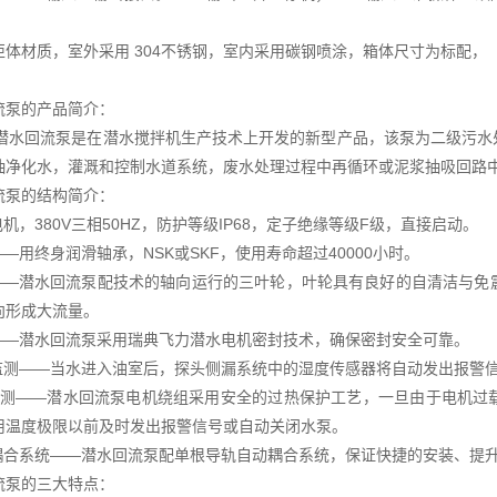
柜体材质，室外采用 304不锈钢，室内采用碳钢喷涂，箱体尺寸为标配，
流泵的产品简介：
-W潜水回流泵是在潜水搅拌机生产技术上开发的新型产品，该泵为二级污
抽净化水，灌溉和控制水道系统，废水处理过程中再循环或泥浆抽吸回路
流泵的结构简介：
电机，380V三相50HZ，防护等级IP68，定子绝缘等级F级，直接启动。
——用终身润滑轴承，NSK或SKF，使用寿命超过40000小时。
轮——潜水回流泵配技术的轴向运行的三叶轮，叶轮具有良好的自清洁与
向形成大流量。
封——潜水回流泵采用瑞典飞力潜水电机密封技术，确保密封安全可靠。
封监测——当水进入油室后，探头侧漏系统中的湿度传感器将自动发出报警
度监测——潜水回流泵电机绕组采用安全的过热保护工艺，一旦由于电机
用温度极限以前及时发出报警信号或自动关闭水泵。
动耦合系统——潜水回流泵配单根导轨自动耦合系统，保证快捷的安装、提
流泵的三大特点：