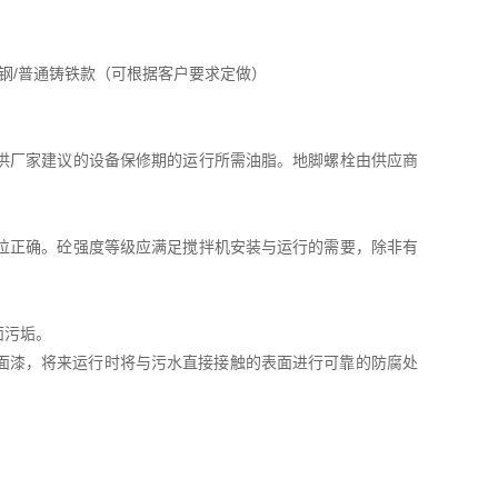
；
全不锈钢/普通铸铁款（可根据客户要求定做）
供厂家建议的设备保修期的运行所需油脂。地脚螺栓由供应商
位正确。砼强度等级应满足搅拌机安装与运行的需要，除非有
面污垢。
和面漆，将来运行时将与污水直接接触的表面进行可靠的防腐处