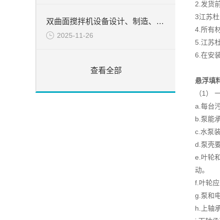
2.发
3江苏
双曲面搅拌机设备设计、制造、检验所遵循的目录
4.所
2025-11-26
5.江
6.在
查看全部
悬浮填
（1） 
a.每
b.泵
c.水
d.泵
e.叶
动。
f.叶轮
g.泵
h.上