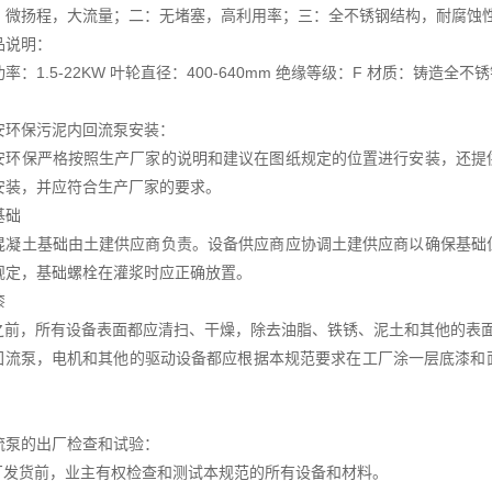
扬程，大流量；二：无堵塞，高利用率；三：全不锈钢结构，耐腐蚀
品说明：
：1.5-22KW 叶轮直径：400-640mm 绝缘等级：F 材质：铸造
安环保污泥内回流泵安装：
安环保严格按照生产厂家的说明和建议在图纸规定的位置进行安装，还提
安装，并应符合生产厂家的要求。
基础
混凝土基础由土建供应商负责。设备供应商应协调土建供应商以确保基础
规定，基础螺栓在灌浆时应正确放置。
漆
漆之前，所有设备表面都应清扫、干燥，除去油脂、铁锈、泥土和其他的表
有回流泵，电机和其他的驱动设备都应根据本规范要求在工厂涂一层底漆
流泵的出厂检查和试验：
工厂发货前，业主有权检查和测试本规范的所有设备和材料。