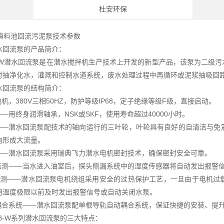
杜安环保
水回流泵的产品简介：
-W潜水回流泵是在潜水搅拌机生产技术上开发的新型产品，该泵为二级
时抽净化水，灌溉和控制水道系统，废水处理过程中再循环或泥浆抽吸回
水回流泵的结构简介：
电机，380V三相50HZ，防护等级IP68，定子绝缘等级F级，直接启动。
——用终身润滑轴承，NSK或SKF，使用寿命超过40000小时。
轮——潜水回流泵配技术的轴向运行的三叶轮，叶轮具有良好的自清洁与
向形成大流量。
封——潜水回流泵采用瑞典飞力潜水电机密封技术，确保密封安全可靠。
封监测——当水进入油室后，探头侧漏系统中的湿度传感器将自动发出报警
度监测——潜水回流泵电机绕组采用安全的过热保护工艺，一旦由于电机
用温度极限以前及时发出报警信号或自动关闭水泵。
动耦合系统——潜水回流泵配单根导轨自动耦合系统，保证快捷的安装、提
B-W系列潜水回流泵的三大特点：