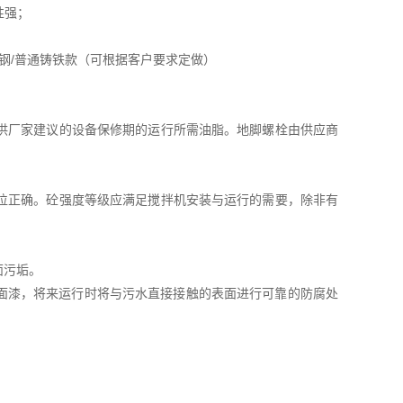
性强；
全不锈钢/普通铸铁款（可根据客户要求定做）
供厂家建议的设备保修期的运行所需油脂。地脚螺栓由供应商
位正确。砼强度等级应满足搅拌机安装与运行的需要，除非有
面污垢。
和面漆，将来运行时将与污水直接接触的表面进行可靠的防腐处