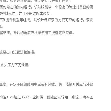
壳接触。如果温度提高，探测器就会报警并停泵。
械密封需在油腔内运行，该油腔能以一个稳定的流速对重叠的密
损密封元件，并且不需维修或调节。
导杆及提升装置等组成，其设计保证泵的方便可靠的运行。泵安
接。
堵塞结渣，叶片的角度应根据使用工况选定正常值。
回流泵出口短管法兰连接。
向水头压力下无泄漏。
的温度，在定子绕组线圈中应装有热敏开关，热敏开关应与外部
均温升不超过85°C，应提供一份能显示转矩，电流，功率因
。