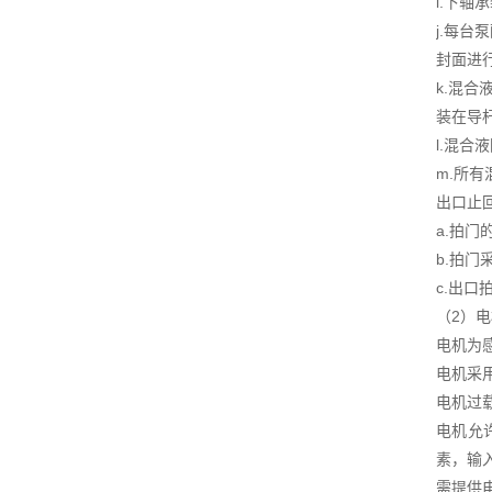
i.下
j.每
封面进
k.混
装在导
l.混
m.所
出口止
a.拍
b.拍
c.出
（2）
电机为
电机采
电机过
电机允
素，输
需提供