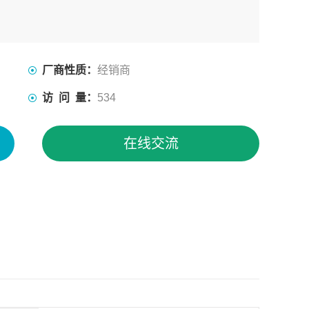
厂商性质：
经销商
访 问 量：
534
在线交流