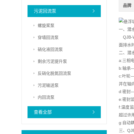
品牌
污泥回流泵
螺旋桨泵
一、潜
QJB
穿墙回流泵
面排水
硝化液回流泵
二、潜
a:三相
剩余污泥提升泵
b:轴承
反硝化脱氮回流泵
c:叶
并在轴
污泥输送泵
d:密
内回流泵
e:密
f:温
查看全部
超过许
g:自
三、QJ