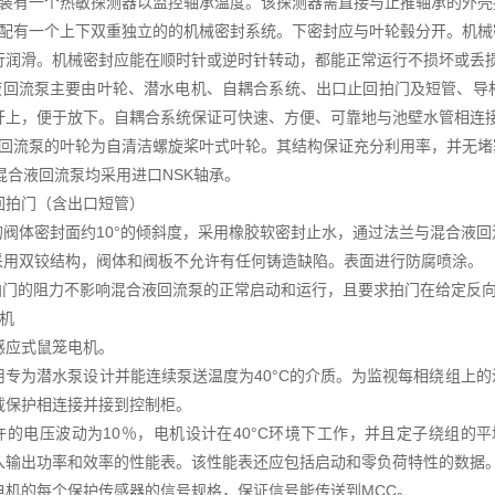
轴承装有一个热敏探测器以监控轴承温度。该探测器需直接与止推轴承的外
台泵配有一个上下双重独立的的机械密封系统。下密封应与叶轮毂分开。机
行润滑。机械密封应能在顺时针或逆时针转动，都能正常运行不损坏或丢
合液回流泵主要由叶轮、潜水电机、自耦合系统、出口止回拍门及短管、
杆上，便于放下。自耦合系统保证可快速、方便、可靠地与池壁水管相连
合液回流泵的叶轮为自清洁螺旋桨叶式叶轮。其结构保证充分利用率，并无
有混合液回流泵均采用进口NSK轴承。
回拍门（含出口短管）
门的阀体密封面约10°的倾斜度，采用橡胶软密封止水，通过法兰与混合液
门采用双铰结构，阀体和阀板不允许有任何铸造缺陷。表面进行防腐喷涂。
口拍门的阻力不影响混合液回流泵的正常启动和运行，且要求拍门在给定反
电机
感应式鼠笼电机。
用专为潜水泵设计并能连续泵送温度为40°C的介质。为监视每相绕组上
载保护相连接并接到控制柜。
许的电压波动为10％，电机设计在40°C环境下工作，并且定子绕组的平
入输出功率和效率的性能表。该性能表还应包括启动和零负荷特性的数据
电机的每个保护传感器的信号规格，保证信号能传送到MCC。