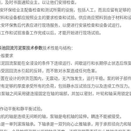
货前，及时书面通知业主，以让他们安排检查。
杜安环保给业主配备检查和测试所需的设施，包括人工，而且应留有足够
有材料和设备都应按照业主的要求检查和试验。供应商应预料到由于材料和
苏杜安环保售后代表应进行现场服务，以便进行安装检查和设备试运行。
安装工作和试验准备工作完成以后，才能开始进行现场试验。
料池回流污泥泵技术参数
技术性能与结构：
一般要求
台污泥回流泵能在全浸没的条件下连续运行、间歇运行和长期停止状态后恢
能承受因回流水引起的反转，而不致对水泵造成任何危害。
泵装置在设计的供货范围内，无震动，无汽蚀发生，运行平稳。泵的转子部
壳要有足够的厚度承受所有的负荷，包括静水压试验压力以及连续工作压力
轮和泵轴之间采用键连接固定在轴的端部，并加以密封，叶轮和轴采用锁
应作动平衡和静平衡试验。
和电机的轴是连续无间断的轴，泵轴是电机轴的延伸。耦连不能被接受。
轴承是一单列滚珠轴承。下轴承是一双列向心止推轴承，用于承担径向力和轴