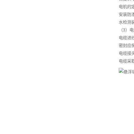
电机的
安装防
水检测
（3）
电缆进
密封应
电缆接
电缆采