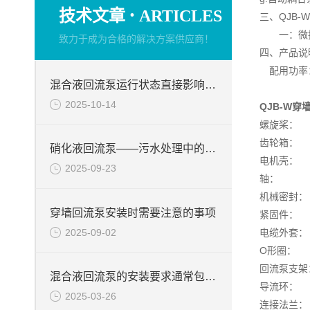
·
技术文章
ARTICLES
三、QJB
一：微扬
致力于成为合格的解决方案供应商！
四、产品说
配用功率：1
混合液回流泵运行状态直接影响整个工艺流程的稳定性与效率
2025-10-14
QJB-W
螺旋桨： 
齿轮箱
硝化液回流泵——污水处理中的关键角色
电机壳
2025-09-23
轴： 不锈
机械密封
穿墙回流泵安装时需要注意的事项
紧固件： 
2025-09-02
电缆外
O形圈
回流泵支架
混合液回流泵的安装要求通常包括以下几个方面
导流环： 
2025-03-26
连接法兰：