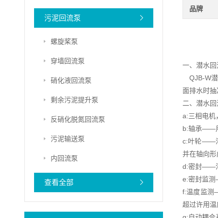
品牌
污泥回流泵
螺旋桨泵
穿墙回流泵
一、潜水回
QJB-W
硝化液回流泵
面排水时抽
剩余污泥提升泵
二、潜水回
a:三相电机
反硝化脱氮回流泵
b:轴承——
污泥输送泵
c:叶轮—
并在轴向形
内回流泵
d:密封—
e:密封监
查看全部
f:温度监
超过许用温
g:自动耦