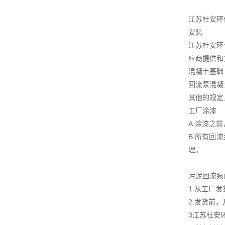
江苏杜安环
安装
江苏杜安环
应商提供和
混凝土基础
回流泵混凝
其他的规定
工厂涂漆
A.涂漆之
B.所有回
理。
污泥回流泵
1.从工厂
2.发货前
3江苏杜安