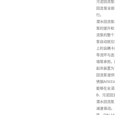
污泥回流泵
回流泵全部
行。
潜水回流泵
泵的提升和
流泵的整个
泵自动就位
上的自耦卡
导流环与连
墙管承担。
起吊装置为
回流泵提供
锈钢AIS
能够在全浸
B、污泥回
潜水回流泵
减速驱动。