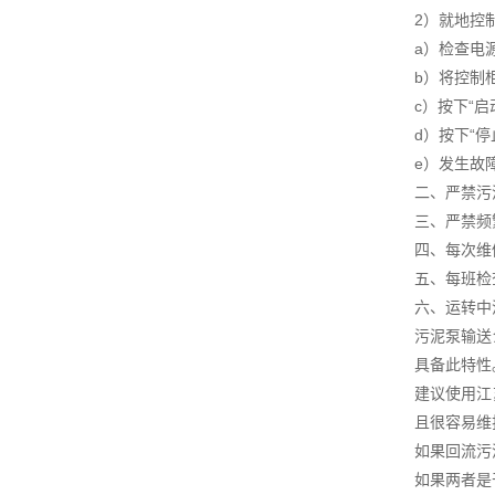
2）就地控
a）检查电
b）将控制柜
c）按下“
d）按下“
e）发生故
二、严禁污
三、严禁频
四、每次维
五、每班检
六、运转中
污泥泵输送
具备此特性
建议使用江
且很容易维
如果回流污
如果两者是