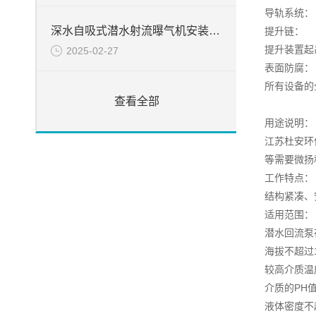
导轨系统：
深水自吸式潜水射流曝气机安装简介
提升链： 
提升装置起
2025-02-27
表面防腐
所有设备的
查看全部
用途说明：
江苏杜安环
等需要微扬
工作特点：
结构紧凑、
适用范围：
潜水回流泵
海拔不超过1
较高介质温
介质的PH值
液体密度不超