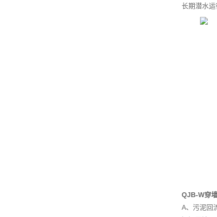
长期潜水运
QJB-W
A、污泥回