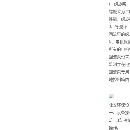
I、螺旋桨
螺旋桨为三
性能。螺旋
J、导流环
回流泵的螺
K、电机保
所有的电机
回流泵设置
监测并在电
回流泵专用
地控制箱内
杜安环保设
一、设备操
1）自动控
操作。