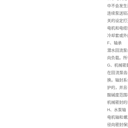
中不会发生
连续泵送较
关的设定打
电机和电缆
冷却套或外
F、轴承
潜水回流泵
向负载。所有
G、机械密
在回流泵齿
换。轴封系
护的，并且
酸碱度范围在
机械密封的
H、水泵轴
电机轴和螺
径向密封保