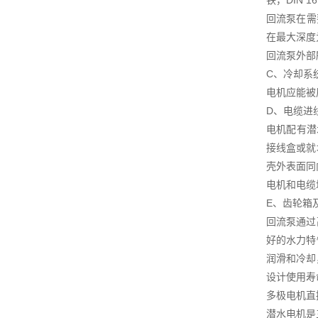
铁，DIN 
回流泵在需
在最大深度
回流泵外部
C、冷却系
电机应能被
D、电缆进
电机配有潜
接线盒或就
壳外表面同
电机和电缆
E、齿轮箱
回流泵通过
好的水力特
润滑和冷却
设计使用寿命
多极电机直
潜水电机是