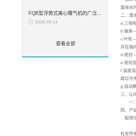
面排水
FQB型浮筒式离心曝气机的广泛应用
二、潜
2026-02-14
a:三相
b:轴承
c:叶
查看全部
并在轴
d:密
e:密
f:温
超过许
g:自
三、QJ
一：微
四、产
配用功率
杜安环