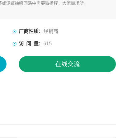
环或泥浆抽吸回路中需要微扬程，大流量场所。
厂商性质：
经销商
访 问 量：
615
在线交流