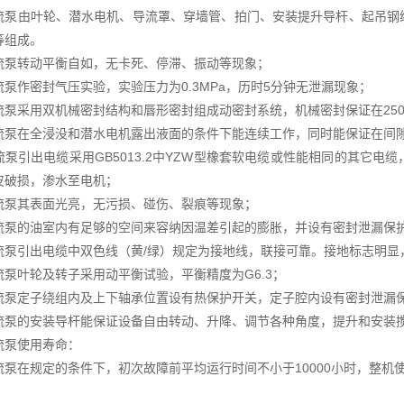
流泵由叶轮、潜水电机、导流罩、穿墙管、拍门、安装提升导杆、起吊钢
等组成。
流泵转动平衡自如，无卡死、停滞、振动等现象；
流泵作密封气压实验，实验压力为0.3MPa，历时5分钟无泄漏现象；
流泵采用双机械密封结构和唇形密封组成动密封系统，机械密封保证在250
流泵在全浸没和潜水电机露出液面的条件下能连续工作，同时能保证在间
流泵引出电缆采用GB5013.2中YZW型橡套软电缆或性能相同的其它电
皮破损，渗水至电机；
流泵其表面光亮，无污损、碰伤、裂痕等现象；
流泵的油室内有足够的空间来容纳因温差引起的膨胀，并设有密封泄漏保
流泵引出电缆中双色线（黄/绿）规定为接地线，联接可靠。接地标志明显
流泵叶轮及转子采用动平衡试验，平衡精度为G6.3；
流泵定子绕组内及上下轴承位置设有热保护开关，定子腔内设有密封泄漏
流泵的安装导杆能保证设备自由转动、升降、调节各种角度，提升和安装
流泵使用寿命：
流泵在规定的条件下，初次故障前平均运行时间不小于10000小时，整机使