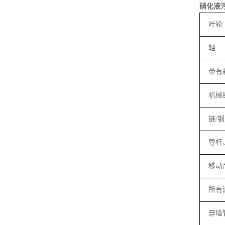
硝化液
叶轮
轴
带有
机械
链
/
钢
导杆
移动
所有
穿墙