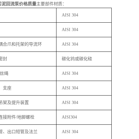
污泥回流泵价格质量
主要部件材质：
AISI 304
AISI 304
耦合爪和托架的导流环
AISI 304
密封
碳化钨或碳化硅
丝绳
AISI 304
、支座
AISI 304
吊架及提升装置
AISI 304
连接附件
/
地脚螺栓
AISI304
管、出口短管及法兰
AISI 304