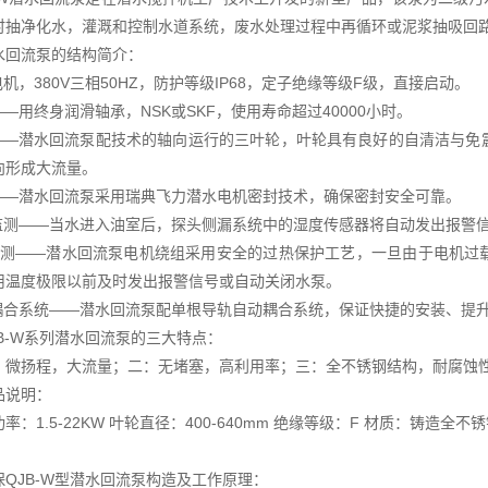
时抽净化水，灌溉和控制水道系统，废水处理过程中再循环或泥浆抽吸回
水回流泵的结构简介：
电机，380V三相50HZ，防护等级IP68，定子绝缘等级F级，直接启动。
——用终身润滑轴承，NSK或SKF，使用寿命超过40000小时。
轮——潜水回流泵配技术的轴向运行的三叶轮，叶轮具有良好的自清洁与
向形成大流量。
封——潜水回流泵采用瑞典飞力潜水电机密封技术，确保密封安全可靠。
封监测——当水进入油室后，探头侧漏系统中的湿度传感器将自动发出报警
度监测——潜水回流泵电机绕组采用安全的过热保护工艺，一旦由于电机
用温度极限以前及时发出报警信号或自动关闭水泵。
动耦合系统——潜水回流泵配单根导轨自动耦合系统，保证快捷的安装、提
B-W系列潜水回流泵的三大特点：
扬程，大流量；二：无堵塞，高利用率；三：全不锈钢结构，耐腐蚀
品说明：
：1.5-22KW 叶轮直径：400-640mm 绝缘等级：F 材质：铸造
保QJB-W型潜水回流泵构造及工作原理：