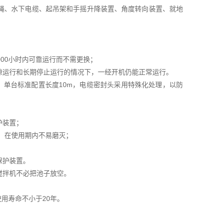
绳、水下电缆、起吊架和手摇升降装置、角度转向装置、就地
00小时内可靠运行而不需更换；
隙运行和长期停止运行的情况下，一经开机仍能正常运行。
缆，单台标准配置长度10m，电缆密封头采用特殊化处理，以防
护装置；
，在使用期内不易磨灭；
保护装置。
搅拌机不必把池子放空。
用寿命不小于20年。