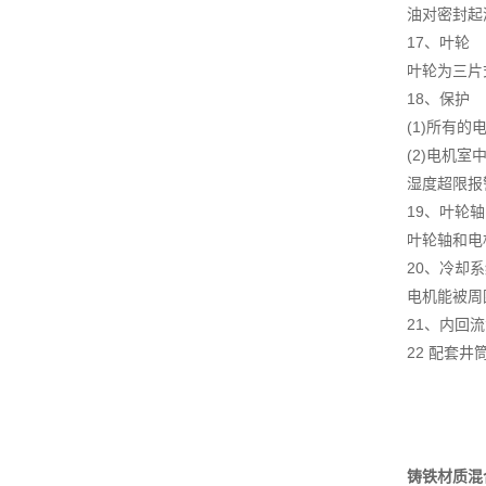
油对密封起
17、叶轮
叶轮为三片
18、保护
(1)所有
(2)电机
湿度超限报
19、叶轮轴
叶轮轴和电
20、冷却
电机能被周
21、内回
22 配套
铸铁材质混