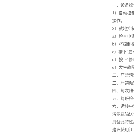
一、设备操
1）自动控
操作。
2）就地控
a）检查电
b）将控制柜
c）按下“
d）按下“
e）发生故
二、严禁污
三、严禁频
四、每次维
五、每班检
六、运转中
污泥泵输送
具备此特性
建议使用江