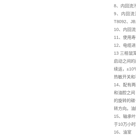
8、内回流
9、内回流
T8092、J
10、内回
11、使用
12、电缆
13 三相
启动之间的
续运，±1
热敏开关和
14、配有
和油腔之间
的旋转的碳
转方向。油
15、轴承
于10万小
16、油室