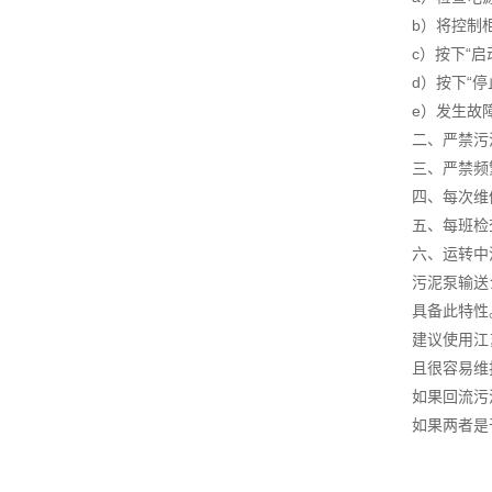
b）将控制柜
c）按下“
d）按下“
e）发生故
二、严禁污
三、严禁频
四、每次维
五、每班检
六、运转中
污泥泵输送
具备此特性
建议使用江
且很容易维
如果回流污
如果两者是