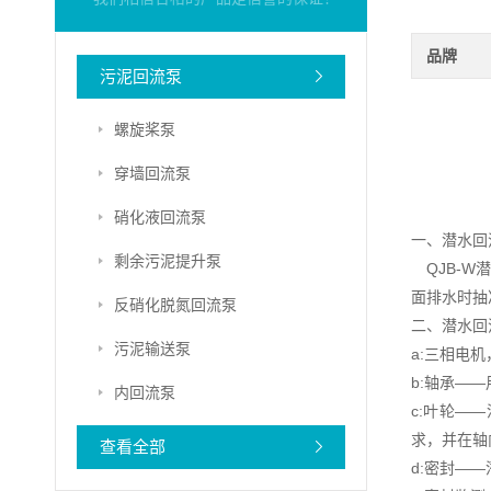
品牌
污泥回流泵
螺旋桨泵
穿墙回流泵
硝化液回流泵
一、潜水回
剩余污泥提升泵
QJB-W
面排水时抽
反硝化脱氮回流泵
二、潜水回
污泥输送泵
a:三相电机
b:轴承——
内回流泵
c:叶轮—
求，并在轴
查看全部
d:密封—