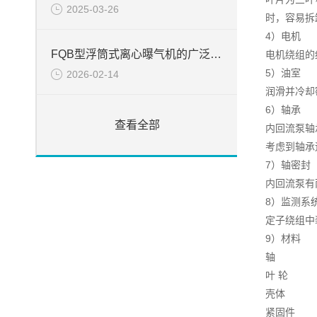
2025-03-26
时，容易拆
4）电机
FQB型浮筒式离心曝气机的广泛应用
电机绕组的
5）油室
2026-02-14
润滑并冷却
6）轴承
查看全部
内回流泵轴
考虑到轴承
7）轴密封
内回流泵有
8）监测系
定子绕组中
9）材料
轴
叶 
壳体
紧固