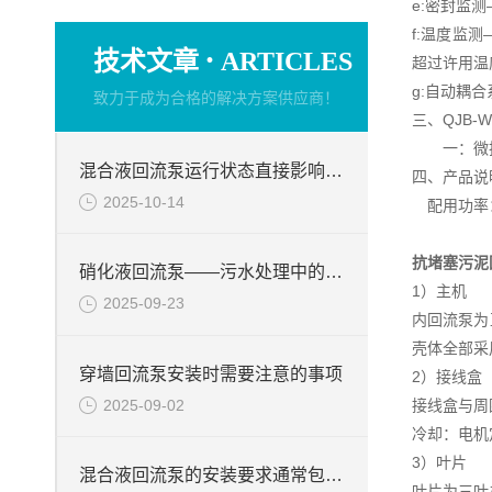
e:密封监
f:温度监
·
技术文章
ARTICLES
超过许用温
g:自动耦
致力于成为合格的解决方案供应商！
三、QJB
一：微扬
混合液回流泵运行状态直接影响整个工艺流程的稳定性与效率
四、产品说
2025-10-14
配用功率：1
抗堵塞污泥
硝化液回流泵——污水处理中的关键角色
1）主机
2025-09-23
内回流泵为
壳体全部采
穿墙回流泵安装时需要注意的事项
2）接线盒
2025-09-02
接线盒与周
冷却：电机
3）叶片
混合液回流泵的安装要求通常包括以下几个方面
叶片为三叶