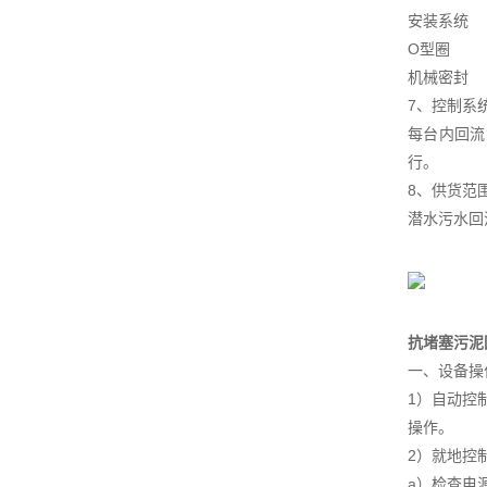
安装
O型圈
机械
7、控制系
每台内回流
行。
8、供货范
潜水污水回
抗堵塞污泥
一、设备操
1）自动控
操作。
2）就地控
a）检查电